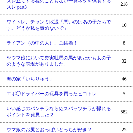
スレ立てする程のこともない一発ネタを供養する
218
スレ part3
ワイトレ、チャンミ敗退「悪いのはあの子たちで
10
す。どうか私を責めないで」
ライアン（の中の人）、ご結婚！
8
※ウマ娘において史実牡馬の馬があたかも女の子
32
のような表現がありました。
海の家「いちりゅう」
46
エボ◯ドライバーの玩具を買ったビコトレ
5
いい感じのパンチラならぬスパッツチラが撮れる
582
ポイントを発見した２
ウマ娘のお尻とおっぱいどっちが好き？
25