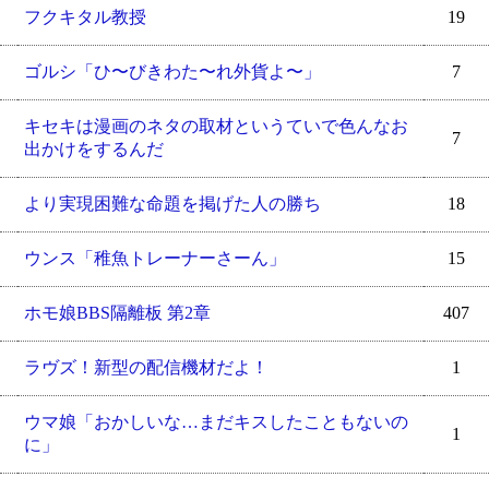
フクキタル教授
19
ゴルシ「ひ〜びきわた〜れ外貨よ〜」
7
キセキは漫画のネタの取材というていで色んなお
7
出かけをするんだ
より実現困難な命題を掲げた人の勝ち
18
ウンス「稚魚トレーナーさーん」
15
ホモ娘BBS隔離板 第2章
407
ラヴズ！新型の配信機材だよ！
1
ウマ娘「おかしいな…まだキスしたこともないの
1
に」