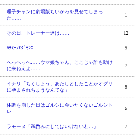
理子チャンに劇場版ちいかわを見せてしまっ
1
た……
その日、トレーナー達は……
12
ﾊﾁﾐｰﾉﾋﾀﾞﾓﾝﾆ
5
へっへっへ……ウマ娘ちゃん、ここじゃ誰も助け
7
に来ねえよ……
イナリ「ちくしょう、あたしとしたことかオグリ
8
に孕まされちまうなんてな」
体調を崩した日はゴルシに会いたくないゴルシト
6
レ
ラモーヌ「鵜呑みにしてはいけないわ…」
7