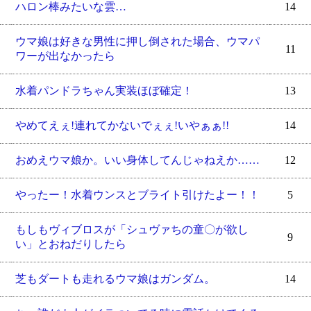
ハロン棒みたいな雲…
14
ウマ娘は好きな男性に押し倒された場合、ウマパ
11
ワーが出なかったら
水着パンドラちゃん実装ほぼ確定！
13
やめてえぇ!連れてかないでぇぇ!いやぁぁ!!
14
おめえウマ娘か。いい身体してんじゃねえか……
12
やったー！水着ウンスとブライト引けたよー！！
5
もしもヴィブロスが「シュヴァちの童〇が欲し
9
い」とおねだりしたら
芝もダートも走れるウマ娘はガンダム。
14