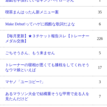
遊戯も手慣れているキングヘイローさん
1
喫茶まんはったん新メニュー案
35
Make Debut!ってハゲに残酷な歌詞だよな
6
【毎月更新】★３チケット報告スレ【トレーナー
226
メダル交換】
ごちそうさん、もう来ません
5
トレーナーの寝相が悪くても膝枕をしてくれそう
17
なウマ娘といえば
マヤノ「ユーコピー?」
3
あるマラソン大会で結構重そうな甲冑で走る人を
7
見たんだけど