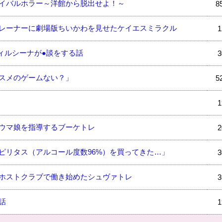
イバルホラー～洋館から脱出せよ！～
8
レーナーに劇場版ちいかわを見せたケイエスミラクル
1
ィルシーナが●談をする話
3
スメのゲームない？」
5
1
ウマ娘を指導するブーケトレ
2
ピリタス（アルコール度数96%）を買ってきた…」
3
ホストクラブで働き始めたシュヴァトレ
3
話
1