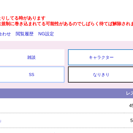
たりしてる時があります
は規制に巻き込まれてる可能性があるのでしばらく待てば解除され
合わせ
閲覧履歴
NG設定
雑談
キャラクター
SS
なりきり
レ
4
」
5