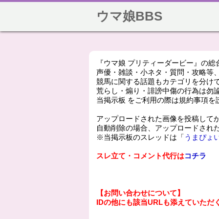
ウマ娘BBS
『ウマ娘 プリティーダービー』の総
声優・雑談・小ネタ・質問・攻略等、
競馬に関する話題もカテゴリを分け
荒らし・煽り・誹謗中傷の行為は勿
当掲示板 をご利用の際は規約事項を
アップロードされた画像を投稿して
自動削除の場合、アップロードされ
※当掲示板のスレッドは「
うまぴょ
スレ立て・コメント代行は
コチラ
【お問い合わせについて】
IDの他にも該当URLも添えていた