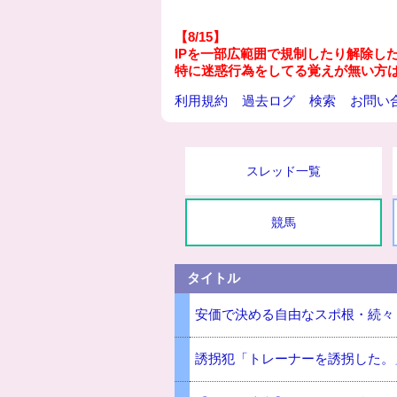
【8/15】
IPを一部広範囲で規制したり解除し
特に迷惑行為をしてる覚えが無い方
利用規約
過去ログ
検索
お問い
スレッド一覧
競馬
タイトル
安価で決める自由なスポ根・続々
誘拐犯「トレーナーを誘拐した。