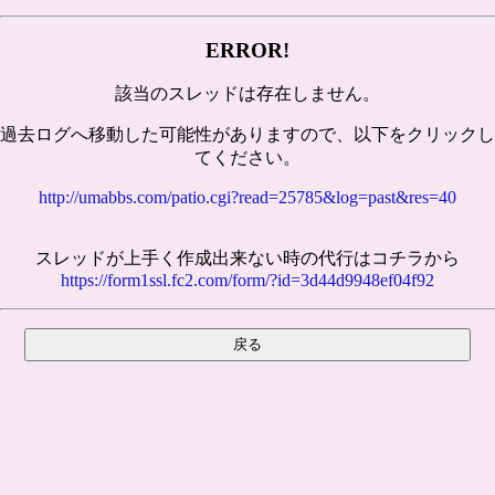
ERROR!
該当のスレッドは存在しません。
過去ログへ移動した可能性がありますので、以下をクリックし
てください。
http://umabbs.com/patio.cgi?read=25785&log=past&res=40
スレッドが上手く作成出来ない時の代行はコチラから
https://form1ssl.fc2.com/form/?id=3d44d9948ef04f92