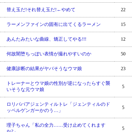
替え玉だ!それ替え玉だ!←やめて
22
ラーメンファインの固有に出てくるラーメン
15
あんたみたいな曲線、矯正してやる!!!
12
何故闇堕ちっぽい表情が撮れやすいのか
50
健康診断の結果がヤバそうなウマ娘
23
トレーナーとウマ娘の性別が逆になったらすぐ襲
5
いそうな元ウマ娘
ロリババアジェンティルトレ「ジェンティルのド
5
ッペルゲンガーかのう…」
理子ちゃん「私の全力……受け止めてくれます
5
か?」