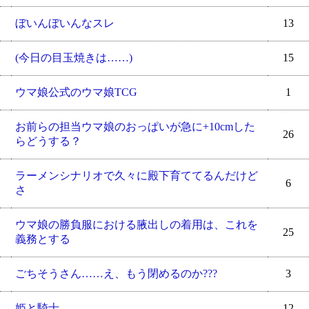
ぼいんぼいんなスレ
13
(今日の目玉焼きは……)
15
ウマ娘公式のウマ娘TCG
1
お前らの担当ウマ娘のおっぱいが急に+10cmした
26
らどうする？
ラーメンシナリオで久々に殿下育ててるんだけど
6
さ
ウマ娘の勝負服における腋出しの着用は、これを
25
義務とする
ごちそうさん……え、もう閉めるのか???
3
姫と騎士
12