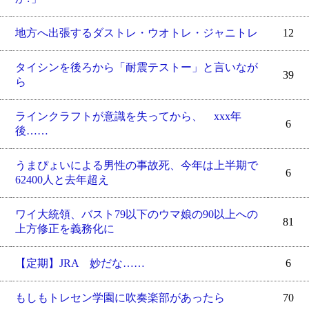
地方へ出張するダストレ・ウオトレ・ジャニトレ
12
タイシンを後ろから「耐震テストー」と言いなが
39
ら
ラインクラフトが意識を失ってから、 xxx年
6
後……
うまぴょいによる男性の事故死、今年は上半期で
6
62400人と去年超え
ワイ大統領、バスト79以下のウマ娘の90以上への
81
上方修正を義務化に
【定期】JRA 妙だな……
6
もしもトレセン学園に吹奏楽部があったら
70