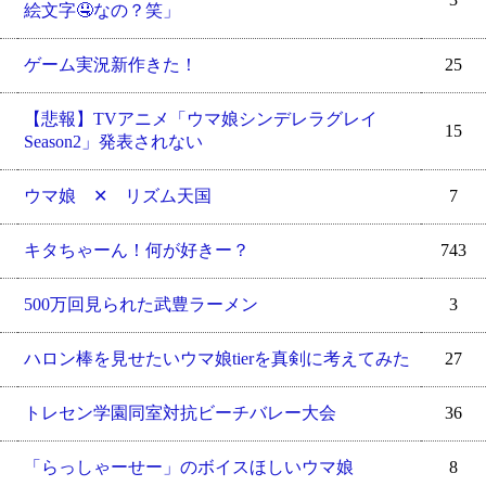
絵文字🤤なの？笑」
ゲーム実況新作きた！
25
【悲報】TVアニメ「ウマ娘シンデレラグレイ
15
Season2」発表されない
ウマ娘 ✕ リズム天国
7
キタちゃーん！何が好きー？
743
500万回見られた武豊ラーメン
3
ハロン棒を見せたいウマ娘tierを真剣に考えてみた
27
トレセン学園同室対抗ビーチバレー大会
36
「らっしゃーせー」のボイスほしいウマ娘
8