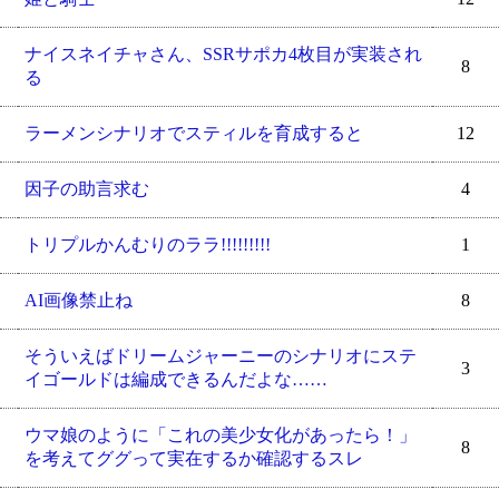
ナイスネイチャさん、SSRサポカ4枚目が実装され
8
る
ラーメンシナリオでスティルを育成すると
12
因子の助言求む
4
トリプルかんむりのララ!!!!!!!!!
1
AI画像禁止ね
8
そういえばドリームジャーニーのシナリオにステ
3
イゴールドは編成できるんだよな……
ウマ娘のように「これの美少女化があったら！」
8
を考えてググって実在するか確認するスレ