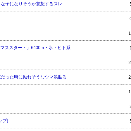
んな子になりそうか妄想するスレ
1
マススタート」6400m・氷・ヒト系
2
逆だった時に拗れそうなウマ娘貼る
2
1
ップ)