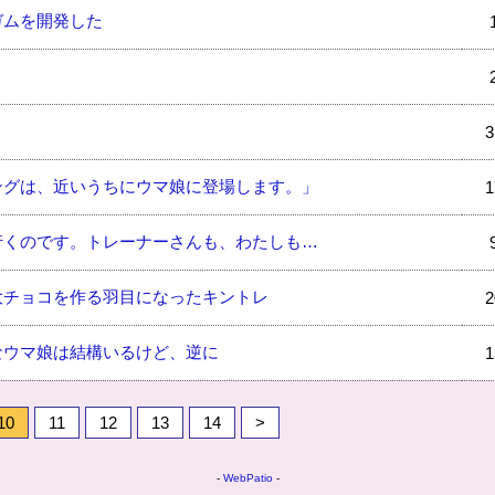
ガムを開発した
3
ングは、近いうちにウマ娘に登場します。」
1
行くのです。トレーナーさんも、わたしも…
大チョコを作る羽目になったキントレ
2
なウマ娘は結構いるけど、逆に
1
10
11
12
13
14
>
-
WebPatio
-