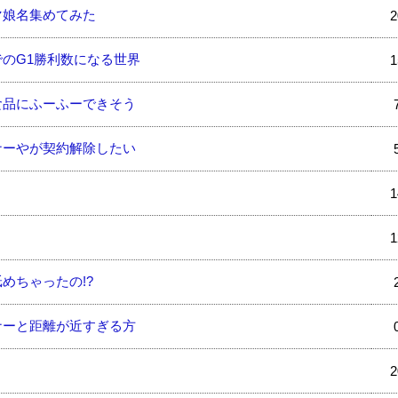
マ娘名集めてみた
2
のG1勝利数になる世界
1
食品にふーふーできそう
ナーやが契約解除したい
1
1
めちゃったの!?
ナーと距離が近すぎる方
2