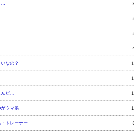
……
！
らいなの？
1
1
たんだ…
1
のがウマ娘
1
娘・トレーナー