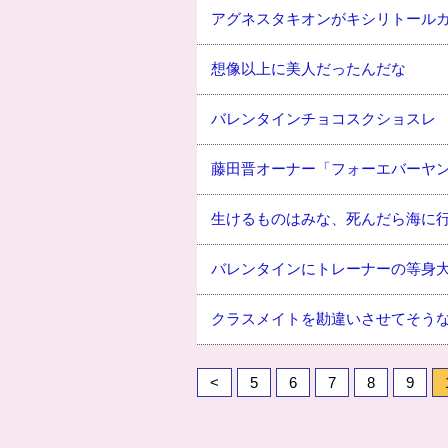
アグネスタキオンがキシリトール
想像以上に美人だったんだな
バレンタインチョコスクショスレ
藤田晋オーナー「フォーエバーヤ
生けるものはみな、死んだら海に
バレンタインにトレーナーの等身
クラスメイトを勘違いさせてそう
<
5
6
7
8
9