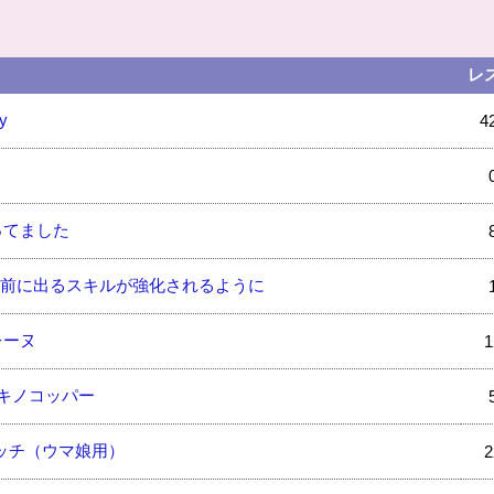
レ
y
4
）
ってました
度と前に出るスキルが強化されるように
レーヌ
1
リキノコッパー
イッチ（ウマ娘用）
2