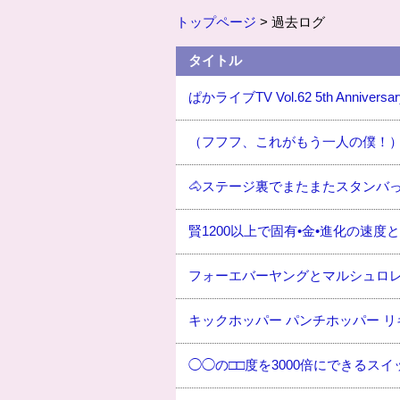
トップページ
> 過去ログ
タイトル
ぱかライブTV Vol.62 5th Anniversar
（フフフ、これがもう一人の僕！
🐴ステージ裏でまたまたスタンバ
賢1200以上で固有•金•進化の速
フォーエバーヤングとマルシュロ
キックホッパー パンチホッパー 
◯◯の□□度を3000倍にできるス