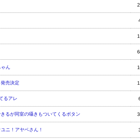
2
1
6
ちゃん
1
、発売決定
1
てるアレ
できるが同室の囁きもついてくるボタン
3
オユニ！アヤベさん！