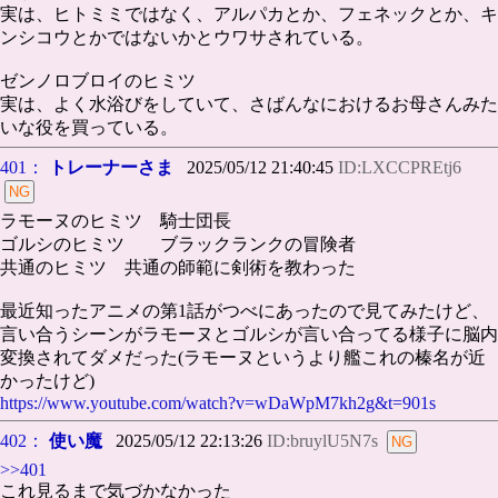
実は、ヒトミミではなく、アルパカとか、フェネックとか、キ
ンシコウとかではないかとウワサされている。
ゼンノロブロイのヒミツ
実は、よく水浴びをしていて、さばんなにおけるお母さんみた
いな役を買っている。
401：
トレーナーさま
2025/05/12 21:40:45
ID:LXCCPREtj6
ラモーヌのヒミツ 騎士団長
ゴルシのヒミツ ブラックランクの冒険者
共通のヒミツ 共通の師範に剣術を教わった
最近知ったアニメの第1話がつべにあったので見てみたけど、
言い合うシーンがラモーヌとゴルシが言い合ってる様子に脳内
変換されてダメだった(ラモーヌというより艦これの榛名が近
かったけど)
https://www.youtube.com/watch?v=wDaWpM7kh2g&t=901s
402：
使い魔
2025/05/12 22:13:26
ID:bruylU5N7s
>>401
これ見るまで気づかなかった