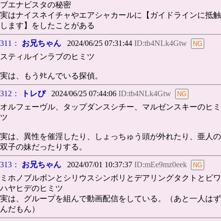
ブエナビスタの秘密
実はナイスネイチャやエアシャカールに【ガイドラインに抵触
します】をしたことがある
311：
お兄ちゃん
2024/06/25 07:31:44
ID:tb4NLk4Gtw
スティルインラブのヒミツ
実は、もうﾀﾋんでいる探偵。
312：
トレぴ
2024/06/25 07:44:06
ID:tb4NLk4Gtw
オルフェーヴル、タップダンスシチー、マルゼンスキーのヒミ
ツ
実は、異性を催淫したり、しょっちゅう頭が外れたり、亜人の
双子の妹だったりする。
313：
お兄ちゃん
2024/07/01 10:37:37
ID:mEe9mz0eek
ミホノブルボンとシリウスシンボリとデアリングタクトとビワ
ハヤヒデのヒミツ
実は、グループを組んで動画配信をしている。（あと一人はず
んだもん）