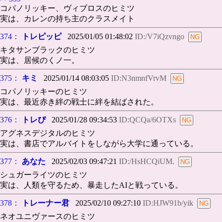
コパノリッキー、ヴィブロスのヒミツ
実は、カレンの持ち主のクラスメイト
374：
トレピッピ
2025/01/05 01:48:02
ID:/V7iQzvngo
キタサンブラックのヒミツ
実は、居候のくノ一。
375：
キミ
2025/01/14 08:03:05
ID:N3nmnfVrvM
コパノリッキーのヒミツ
実は、最近赤き絆の戦士に絆を結ばされた。
376：
トレぴ
2025/01/28 09:34:53
ID:QCQa/6OTXs
アグネスデジタルのヒミツ
実は、書店でアルバイトをしながら大学に通っている。
377：
あなた
2025/02/03 09:47:21
ID:/HsHCQiUM.
シュガーライツのヒミツ
実は、人類を守るため、暴走したAIと戦っている。
378：
トレーナー君
2025/02/10 09:27:10
ID:HJW91b/yik
ネオユニヴァースのヒミツ