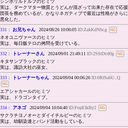
シンボリルドルフのヒミツ
実は、ダークマター物質とうどんが混ざって出来た存在で応援
団長を務めているが、かなりネガティブで最近は性格がさらに
悪化した。
331：
お兄ちゃん
2024/08/26 10:06:05
ID:ZakKdNbr.g
ネオユニヴァースのヒミツ
実は、毎日飯テロの拷問を受けている。
332：
トレーナーさん
2024/09/01 21:49:11
ID:2SStDt/d0g
キタサンブラックのヒミツ
実は、諏訪大社の巫女。
333：
トレーナーちゃん
2024/09/04 00:06:26
ID:0RfSa6U..Q
エアシャカールのヒミツ
実は、ドラゴンタイプ。
334：
アネゴ
2024/09/04 10:04:40
ID:FrqiEIkBy2
サクラチヨノオーとダイイチルビーのヒミツ
実は、幼馴染達とバンド活動をしている。