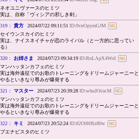
ネオユニヴァースのヒミツ
実は、自称「ヴィシアの邪しき剣」
319：
貴方
2024/07/22 09:11:51
ID:9vnOpymGJM
セイウンスカイのヒミツ
実は、ナイスネイチャが恋のライバル（と一方的に思ってい
る）
320：
お姉さま
2024/07/23 09:34:19
ID:RnLApX4WoI
マンハッタンカフェのヒミツ
実は海外遠征でのお歌のトレーニングをドリームジャーニーと
やるといきなり尊みが爆発する
321：
マスター
2024/07/23 20:39:28
ID:whuJOt/acM
マンハッタンカフェのヒミツ
実は海外遠征でのお歌のトレーニングをドリームジャーニーと
やるといきなり尊みが爆発する
322：
キミ
2024/07/23 20:52:24
ID:82O0HRz80w
ブエナビスタのヒミツ