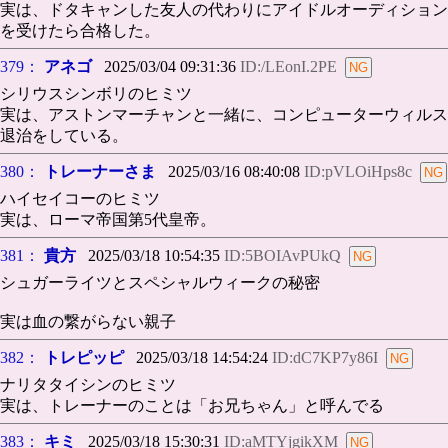
実は、ドタキャンした友人の代わりにアイドルオーディション
を受けたら合格した。
379：
アネゴ
2025/03/04 09:31:36
ID:/LEonI.2PE
シリウスシンボリのヒミツ
実は、アストンマーチャンと一緒に、コンピューターウィルス
退治をしている。
380：
トレーナーさま
2025/03/16 08:40:08
ID:pVLOiHps8c
ハイセイコーのヒミツ
実は、ローマ帝国第5代皇帝。
381：
貴方
2025/03/18 10:54:35
ID:5BOIAvPUkQ
シュガーライツとスペシャルウィークの秘密
実は血の繋がらない親子
382：
トレピッピ
2025/03/18 14:54:24
ID:dC7KP7y86I
ナリタタイシンのヒミツ
実は、トレーナーのことは「お兄ちゃん」と呼んでる
383：
キミ
2025/03/18 15:30:31
ID:aMTYjgikXM