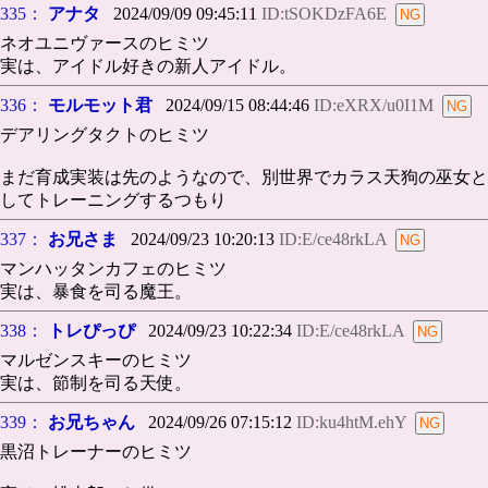
335：
アナタ
2024/09/09 09:45:11
ID:tSOKDzFA6E
ネオユニヴァースのヒミツ
実は、アイドル好きの新人アイドル。
336：
モルモット君
2024/09/15 08:44:46
ID:eXRX/u0I1M
デアリングタクトのヒミツ
まだ育成実装は先のようなので、別世界でカラス天狗の巫女と
してトレーニングするつもり
337：
お兄さま
2024/09/23 10:20:13
ID:E/ce48rkLA
マンハッタンカフェのヒミツ
実は、暴食を司る魔王。
338：
トレぴっぴ
2024/09/23 10:22:34
ID:E/ce48rkLA
マルゼンスキーのヒミツ
実は、節制を司る天使。
339：
お兄ちゃん
2024/09/26 07:15:12
ID:ku4htM.ehY
黒沼トレーナーのヒミツ