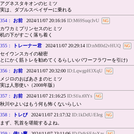
アグネスタキオンのヒミツ
実は、ダブルスペイザーに乗れる
354：
お前
2024/11/07 20:16:16
ID:M69SuqcIvU
カワカミプリンセスのヒミツ
机の下がすごく落ち着く
355：
トレーナー君
2024/11/07 20:29:14
ID:nMI0d2vHUQ
セイウンスカイの秘密
とにかく筋トレを勧めてくるらしい(パワーフラワーを引け)
356：
お前
2024/11/07 20:32:00
ID:LqwgpH3XqU
メジロのおばあさまのヒミツ
実は人形使い（2008年版）
357：
お前
2024/11/07 21:16:25
ID:Sf/a.t0lYs
秋川やよいはもう何も怖くないらしい
358：
トレぴ
2024/11/07 21:17:32
ID:1kDdU/EIeg
まず、乳首を堪能するよね。
359：
使い魔
2024/11/07 23:11:06
ID:DdkSF4oXzs