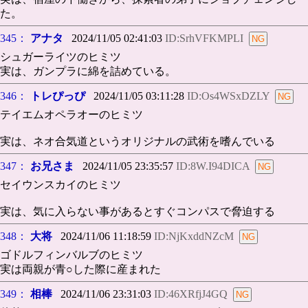
た。
345：
アナタ
2024/11/05 02:41:03
ID:SrhVFKMPLI
シュガーライツのヒミツ
実は、ガンプラに綿を詰めている。
346：
トレぴっぴ
2024/11/05 03:11:28
ID:Os4WSxDZLY
テイエムオペラオーのヒミツ
実は、ネオ合気道というオリジナルの武術を嗜んでいる
347：
お兄さま
2024/11/05 23:35:57
ID:8W.I94DICA
セイウンスカイのヒミツ
実は、気に入らない事があるとすぐコンパスで脅迫する
348：
大将
2024/11/06 11:18:59
ID:NjKxddNZcM
ゴドルフィンバルブのヒミツ
実は両親が青○した際に産まれた
349：
相棒
2024/11/06 23:31:03
ID:46XRfjJ4GQ