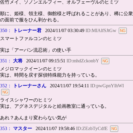
佐竹メイ、ソノンエルフィー、オルフェーヴルのヒミツ
順に、姫様、領主様、御館様と呼ばれることがあり、稀に公衆
の面前で服をひん剥かれる。
350：
トレーナー君
2024/11/07 03:30:49
ID:MIAlfSJtGw
スマートファルコンのヒミツ
実は「アーバン流忍術」の使い手
351：
大将
2024/11/07 09:15:51
ID:mhdZckonbY
メジロマックイーンのヒミツ
実は、時間を戻す探偵特殊能力を持っている。
352：
トレーナーさん
2024/11/07 19:54:11
ID:pwGpnYlhWI
ライスシャワーのヒミツ
実は、アグネスデジタルと絵画教室に通っている。
あれ？あんまり変わらない気が
353：
マスター
2024/11/07 19:58:46
ID:ZEzbTyCdfE