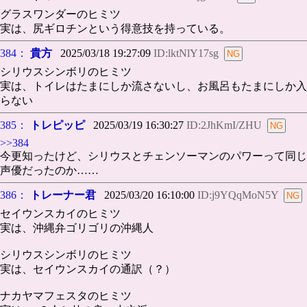
グラスワンダーのヒミツ
実は、尻ギロチンという得意技を持っている。
384：
貴方
2025/03/18 19:27:09
ID:lktNlY17sg
シリウスシンボリのヒミツ
実は、トイレはたまにしか流さないし、お風呂もたまにしか入
らない
385：
トレピッピ
2025/03/19 16:30:27
ID:2JhKmI/ZHU
>>384
今更知ったけど、シリウスとチェンソーマンのパワーって同じ
声優だったのか……
386：
トレーナー君
2025/03/20 16:10:00
ID:j9YQqMoN5Y
セイウンスカイのヒミツ
実は、沖縄弁ゴリゴリの沖縄人
シリウスシンボリのヒミツ
実は、セイウンスカイの通訳（？）
ナカヤマフェスタのヒミツ