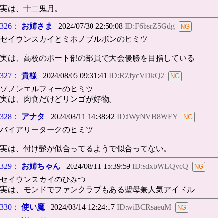
実は、十二鬼月。
326：
お姉さま
2024/07/30 22:50:08
ID:F6bsrZ5Gdg
セイウンスカイとミホノブルボンのヒミツ
実は、高校のボート部の部員で大会優勝を目指している
327：
貴様
2024/08/05 09:31:41
ID:RZfycVDkQ2
ソノンエルフィーのヒミツ
実は、肉食だけどリンゴが好物。
328：
アナタ
2024/08/11 14:38:42
ID:iWyNVB8WFY
バイアリータークのヒミツ
実は、付け髭が似合ってるようで似合ってない。
329：
お姉ちゃん
2024/08/11 15:39:59
ID:sdxbWLQvcQ
セイウンスカイのひみつ
実は、モンドでファンクラブもある聖母兼人気アイドル
330：
使い魔
2024/08/14 12:24:17
ID:wiBCRsaeuM