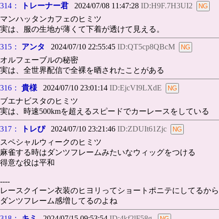
314：
トレーナー君
2024/07/08 11:47:28
ID:H9F.7H3UI2
マンハッタンカフェのヒミツ
実は、服の生地が薄くて下着が透けて見える。
315：
アンタ
2024/07/10 22:55:45
ID:QT5cp8QBcM
オルフェーブルの秘密
実は、全世界配信で全裸を晒されたことがある
316：
貴様
2024/07/10 23:01:14
ID:EjcVI9LXdE
ブエナビスタのヒミツ
実は、時速500kmを超えるスピードでカーレースをしている
317：
トレぴ
2024/07/10 23:21:46
ID:ZDUIt61Zjc
スペシャルウィークのヒミツ
麻雀する時はダンツフレームみたいなウィッグをつける
得意な役は平和
----
レースクイーン衣装のヒヨリってショートポニテにしてるから
ダンツフレーム感増してるのよね
318：
キミ
2024/07/15 09:53:54
ID:4kf2lF58g.