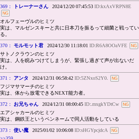
369：
トレーナーさん
2024/12/20 07:45:53
ID:kxAxVRPN8E
オルフェーヴルのヒミツ
実は、マルゼンスキーと共に日本刀を振るって細菌と戦ってい
る。
370：
モルモット君
2024/12/30 11:18:01
ID:R6A8OOaVFE
サトノクラウンのヒミツ
実は、人を睨みつけてしまうが、緊張し過ぎて声が出ないだ
け。
371：
アンタ
2024/12/31 06:58:42
ID:5ZNxoS2Y0.
フジマサマーチのヒミツ
実は、体から放電できるNEXT能力者。
372：
お兄ちゃん
2024/12/31 08:00:45
ID:.mxgkYDtCw
エアシャカールのヒミツ
実は、鋼鉄王というペンネームで同人活動をしている
373：
使い魔
2025/01/02 10:06:08
ID:sHGYpcjdcA
>>359