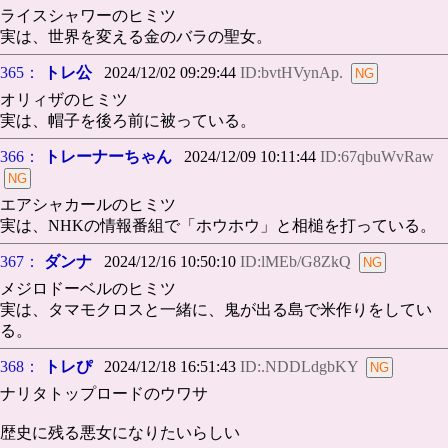
ライスシャワーのヒミツ
実は、世界を変える金のバラの聖女。
365：
トレ公
2024/12/02 09:29:44
ID:bvtHVynAp.
オリィザのヒミツ
実は、帽子を後ろ前に被っている。
366：
トレーナーちゃん
2024/12/09 10:11:44
ID:67qbuWvRaw
エアシャカールのヒミツ
実は、NHKの情報番組で「ホウホウ」と相槌を打っている。
367：
ダンナ
2024/12/16 10:50:10
ID:lMEb/G8ZkQ
メジロドーベルのヒミツ
実は、タマモクロスと一緒に、鬼が出る島で米作りをしてい
る。
368：
トレぴ
2024/12/18 16:51:43
ID:.NDDLdgbKY
ナリタトップロードのウワサ
歴史に残る悪女になりたいらしい