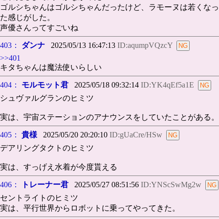
ゴルシちゃんはゴルシちゃんだったけど、ラモーヌは若くなっ
た感じがした。
声優さんってすごいね
403：
ダンナ
2025/05/13 16:47:13
ID:aqumpVQzcY
>>401
キタちゃんは魔法使いらしい
404：
モルモット君
2025/05/18 09:32:14
ID:YK4qEf5a1E
シュヴァルグランのヒミツ
実は、宇宙ステーションのアナウンスをしていたことがある。
405：
貴様
2025/05/20 20:20:10
ID:gUaCre/HSw
デアリングタクトのヒミツ
実は、すっげえ水着が今度貰える
406：
トレーナー君
2025/05/27 08:51:56
ID:YNScSwMg2w
セントライトのヒミツ
実は、平行世界からロボットに乗ってやってきた。