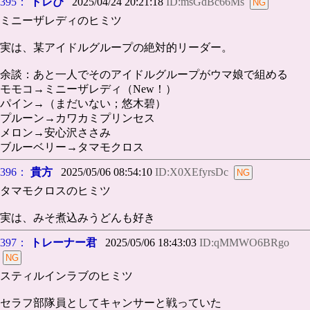
395：
トレぴ
2025/04/24 20:21:18
ID:msGdBc66Ms
ミニーザレディのヒミツ
実は、某アイドルグループの絶対的リーダー。
余談：あと一人でそのアイドルグループがウマ娘で組める
モモコ→ミニーザレディ（New！）
パイン→（まだいない；悠木碧）
プルーン→カワカミプリンセス
メロン→安心沢ささみ
ブルーベリー→タマモクロス
396：
貴方
2025/05/06 08:54:10
ID:X0XEfyrsDc
タマモクロスのヒミツ
実は、みそ煮込みうどんも好き
397：
トレーナー君
2025/05/06 18:43:03
ID:qMMWO6BRgo
スティルインラブのヒミツ
セラフ部隊員としてキャンサーと戦っていた