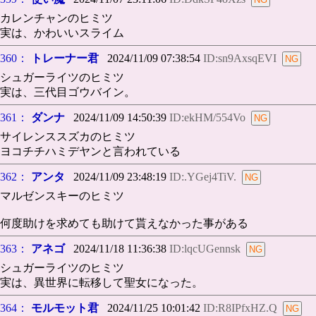
カレンチャンのヒミツ
実は、かわいいスライム
360：
トレーナー君
2024/11/09 07:38:54
ID:sn9AxsqEVI
シュガーライツのヒミツ
実は、三代目ゴウバイン。
361：
ダンナ
2024/11/09 14:50:39
ID:ekHM/554Vo
サイレンススズカのヒミツ
ヨコチチハミデヤンと言われている
362：
アンタ
2024/11/09 23:48:19
ID:.YGej4TiV.
マルゼンスキーのヒミツ
何度助けを求めても助けて貰えなかった事がある
363：
アネゴ
2024/11/18 11:36:38
ID:lqcUGennsk
シュガーライツのヒミツ
実は、異世界に転移して聖女になった。
364：
モルモット君
2024/11/25 10:01:42
ID:R8IPfxHZ.Q