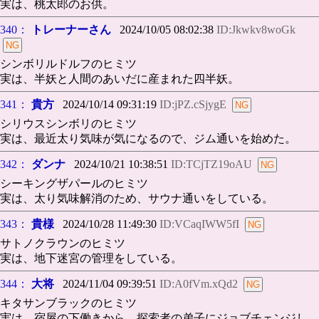
実は、桃太郎のお供。
340：
トレーナーさん
2024/10/05 08:02:38
ID:Jkwkv8woGk
シンボリルドルフのヒミツ
実は、半妖と人間のあいだに産まれた四半妖。
341：
貴方
2024/10/14 09:31:19
ID:jPZ.cSjygE
シリウスシンボリのヒミツ
実は、最近太り気味が気になるので、ジム通いを始めた。
342：
ダンナ
2024/10/21 10:38:51
ID:TCjTZ19oAU
シーキングザパールのヒミツ
実は、太り気味解消のため、サウナ通いをしている。
343：
貴様
2024/10/28 11:49:30
ID:VCaqIWW5fI
サトノクラウンのヒミツ
実は、地下迷宮の管理をしている。
344：
大将
2024/11/04 09:39:51
ID:A0fVm.xQd2
キタサンブラックのヒミツ
実は、宿屋の下働きから、探索者の弟子にジョブチェンジし