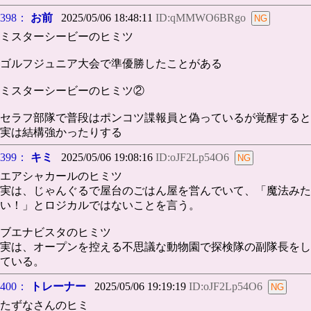
398：
お前
2025/05/06 18:48:11
ID:qMMWO6BRgo
ミスターシービーのヒミツ
ゴルフジュニア大会で準優勝したことがある
ミスターシービーのヒミツ②
セラフ部隊で普段はポンコツ諜報員と偽っているが覚醒すると
実は結構強かったりする
399：
キミ
2025/05/06 19:08:16
ID:oJF2Lp54O6
エアシャカールのヒミツ
実は、じゃんぐるで屋台のごはん屋を営んでいて、「魔法みた
い！」とロジカルではないことを言う。
ブエナビスタのヒミツ
実は、オープンを控える不思議な動物園で探検隊の副隊長をし
ている。
400：
トレーナー
2025/05/06 19:19:19
ID:oJF2Lp54O6
たずなさんのヒミ