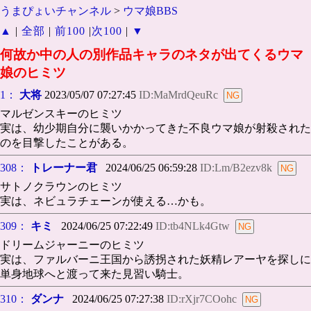
うまぴょいチャンネル
>
ウマ娘BBS
▲
|
全部
|
前100
|
次100
|
▼
何故か中の人の別作品キャラのネタが出てくるウマ
娘のヒミツ
1：
大将
2023/05/07 07:27:45
ID:MaMrdQeuRc
マルゼンスキーのヒミツ
実は、幼少期自分に襲いかかってきた不良ウマ娘が射殺された
のを目撃したことがある。
308：
トレーナー君
2024/06/25 06:59:28
ID:Lm/B2ezv8k
サトノクラウンのヒミツ
実は、ネビュラチェーンが使える…かも。
309：
キミ
2024/06/25 07:22:49
ID:tb4NLk4Gtw
ドリームジャーニーのヒミツ
実は、ファルバーニ王国から誘拐された妖精レアーヤを探しに
単身地球へと渡って来た見習い騎士。
310：
ダンナ
2024/06/25 07:27:38
ID:rXjr7COohc