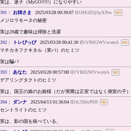
実は、迷子（MyGO!!!!!）になりやすい
391：
お姉さま
2025/03/28 00:39:07
ID:HKfZQAyXNw
メジロラモーヌの秘密
実は28歳で趣味は掃除と洗濯
392：
トレぴっぴ
2025/03/28 00:41:30
ID:VBH2WVwomA
マチカネフクキタル（実バ）のヒミツ
実は騙バ
393：
あなた
2025/03/28 00:57:00
ID:VBH2WVwomA
デアリングタクトのヒミツ
実は、国王の娘のお姫様（だが実際は正室ではなく側室の子）
394：
ダンナ
2025/04/13 01:36:04
ID:h.5S6yP0JI
セントライトのヒミツ
実は、影の国を統べている。