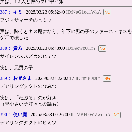
実は、↑２人と仲の良い中立派
387：
キミ
2025/03/23 05:32:40
ID:NpG1od1WkA
フジマサマーチのヒミツ
実は、酔うとキス魔になり、年下の男の子のファーストキスを
ゲ◯で穢した
388：
貴方
2025/03/23 06:48:00
ID:F9cwb0lTrY
サイレンススズカのヒミツ
実は、元男の子
389：
お兄さま
2025/03/24 22:02:17
ID:/miJQrJ8t.
デアリングタクトのひみつ
実は、「ねぶる」のが好き
（※小さい子好きとの話も）
390：
使い魔
2025/03/28 00:26:00
ID:VBH2WVwomA
デアリングタクトのヒミツ