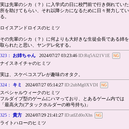
実は先輩のシカ（？）に入学式の日に校門前で行き倒れていた
所を助けてもらい、それ以降シカになるために日々努力してい
る。
ロイスアンドロイスのヒミツ
その先輩のシカ（？）に何よりも大好きな生徒会長である姉を
取られたと思い、ヤンデレ化する。
323：
お姉ちゃん
2024/07/27 03:23:46
ID:Rq5Al21V1E
ナイスネイチャのヒミツ
実は、スケベコスプレが趣味のオタク。
324：
キミ
2024/07/27 05:14:27
ID:2ubMg0XVDI
スペシャルウィークのヒミツ
フルダイブ型のゲームにハマっており、とあるゲーム内では
「最高火力(アタックホルダーの称号持ち)」
325：
貴方
2024/07/29 21:41:27
ID:atIZd0oXhs
ライトハローのヒミツ