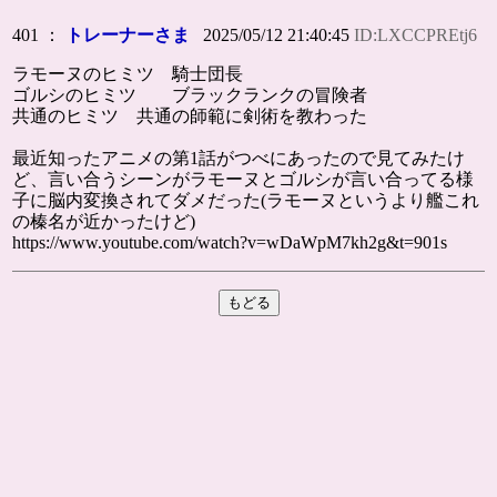
401 ：
トレーナーさま
2025/05/12 21:40:45
ID:LXCCPREtj6
ラモーヌのヒミツ 騎士団長
ゴルシのヒミツ ブラックランクの冒険者
共通のヒミツ 共通の師範に剣術を教わった
最近知ったアニメの第1話がつべにあったので見てみたけ
ど、言い合うシーンがラモーヌとゴルシが言い合ってる様
子に脳内変換されてダメだった(ラモーヌというより艦これ
の榛名が近かったけど)
https://www.youtube.com/watch?v=wDaWpM7kh2g&t=901s