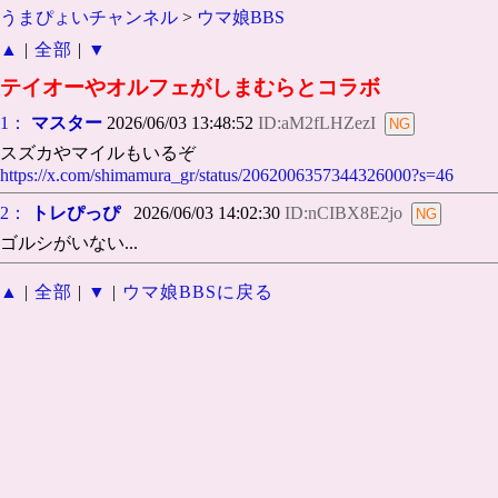
うまぴょいチャンネル
>
ウマ娘BBS
▲
|
全部
|
▼
テイオーやオルフェがしまむらとコラボ
1：
マスター
2026/06/03 13:48:52
ID:aM2fLHZezI
スズカやマイルもいるぞ
https://x.com/shimamura_gr/status/2062006357344326000?s=46
2：
トレぴっぴ
2026/06/03 14:02:30
ID:nCIBX8E2jo
ゴルシがいない...
▲
|
全部
|
▼
|
ウマ娘BBSに戻る