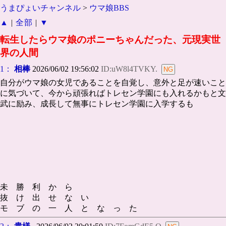
うまぴょいチャンネル
>
ウマ娘BBS
▲
|
全部
|
▼
転生したらウマ娘のポニーちゃんだった、元現実世
界の人間
1：
相棒
2026/06/02 19:56:02
ID:uW8l4TVKY.
自分がウマ娘の女児であることを自覚し、意外と足が速いこと
に気づいて、今から頑張ればトレセン学園にも入れるかもと文
武に励み、成長して無事にトレセン学園に入学するも
未 勝 利 か ら
抜 け 出 せ な い
モ ブ の 一 人 と な っ た