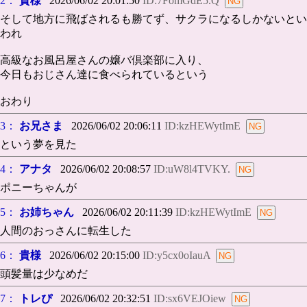
2：
貴様
2026/06/02 20:01:50
ID:7FomGdE5.Q
そして地方に飛ばされるも勝てず、サクラになるしかないとい
われ
高級なお風呂屋さんの嬢バ倶楽部に入り、
今日もおじさん達に食べられているという
おわり
3：
お兄さま
2026/06/02 20:06:11
ID:kzHEWytImE
という夢を見た
4：
アナタ
2026/06/02 20:08:57
ID:uW8l4TVKY.
ポニーちゃんが
5：
お姉ちゃん
2026/06/02 20:11:39
ID:kzHEWytImE
人間のおっさんに転生した
6：
貴様
2026/06/02 20:15:00
ID:y5cx0oIauA
頭髪量は少なめだ
7：
トレぴ
2026/06/02 20:32:51
ID:sx6VEJOiew