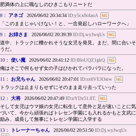
肥満体の上に職なしのひきこもりニートだ
8：
アネゴ
2026/06/02 20:34:34
ID:y5cx0oIauA
「このままじゃいけない！と、一念発起しハローワークへ」
9：
お姉さま
2026/06/02 20:39:39
ID:Dj.wyJwqUs
道中、トラックに轢かれそうな女児を発見。まだ、間に合いそ
うだ。
10：
使い魔
2026/06/02 20:41:12
ID:BloUQZ1gkQ
俺はそこで何もせず女の子はひかれてバラバラになった。
11：
お兄ちゃん
2026/06/02 20:47:01
ID:sx6VEJOiew
トラックは止まりもせずにそのまま走り去っていった
12：
大将
2026/06/02 20:47:49
ID:uYDz51.8T.
そして女児はウマ娘の女児に転生して意外と足が速いことに気
づいて、今から頑張ればトレセン学園にも入れるかもと文武に
励み、成長して無事にトレセン学園に入学する
13：
トレーナーちゃん
2026/06/02 20:51:50
ID:Dj.wyJwqUs