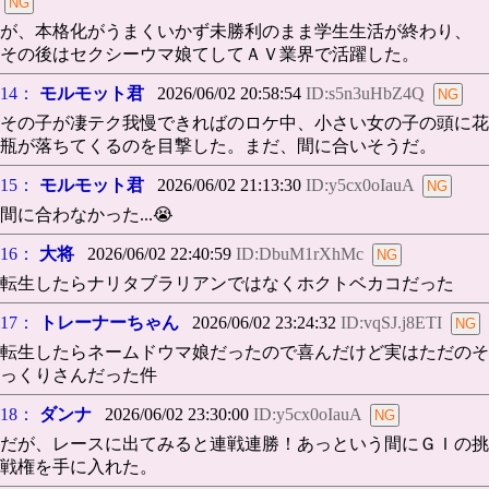
が、本格化がうまくいかず未勝利のまま学生生活が終わり、
その後はセクシーウマ娘てしてＡＶ業界で活躍した。
14：
モルモット君
2026/06/02 20:58:54
ID:s5n3uHbZ4Q
その子が凄テク我慢できればのロケ中、小さい女の子の頭に花
瓶が落ちてくるのを目撃した。まだ、間に合いそうだ。
15：
モルモット君
2026/06/02 21:13:30
ID:y5cx0oIauA
間に合わなかった...😭
16：
大将
2026/06/02 22:40:59
ID:DbuM1rXhMc
転生したらナリタブラリアンではなくホクトベカコだった
17：
トレーナーちゃん
2026/06/02 23:24:32
ID:vqSJ.j8ETI
転生したらネームドウマ娘だったので喜んだけど実はただのそ
っくりさんだった件
18：
ダンナ
2026/06/02 23:30:00
ID:y5cx0oIauA
だが、レースに出てみると連戦連勝！あっという間にＧＩの挑
戦権を手に入れた。