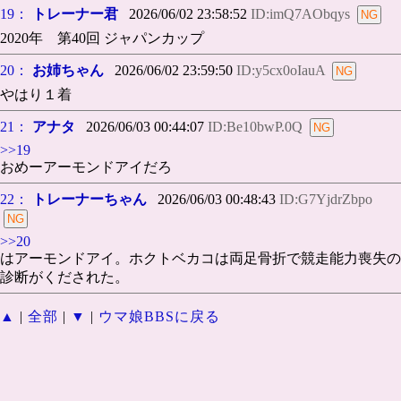
19：
トレーナー君
2026/06/02 23:58:52
ID:imQ7AObqys
2020年 第40回 ジャパンカップ
20：
お姉ちゃん
2026/06/02 23:59:50
ID:y5cx0oIauA
やはり１着
21：
アナタ
2026/06/03 00:44:07
ID:Be10bwP.0Q
>>19
おめーアーモンドアイだろ
22：
トレーナーちゃん
2026/06/03 00:48:43
ID:G7YjdrZbpo
>>20
はアーモンドアイ。ホクトベカコは両足骨折で競走能力喪失の
診断がくだされた。
▲
|
全部
|
▼
|
ウマ娘BBSに戻る