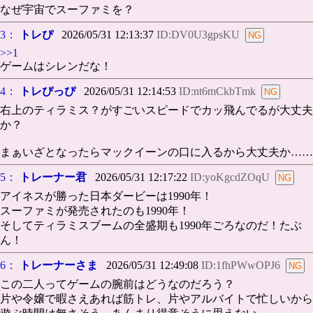
なぜ宇宙でスーファミを？
3：
トレぴ
2026/05/31 12:13:37
ID:DV0U3gpsKU
>>1
ゲームはシレンだな！
4：
トレぴっぴ
2026/05/31 12:14:53
ID:nt6mCkbTmk
右上のティラミス？がすごいスピードでカッ飛んでるが大丈夫
か？
まぁいざとなったらマックイーンの口に入るから大丈夫か……
5：
トレーナー君
2026/05/31 12:17:22
ID:yoKgcdZOqU
アイネスが勝った日本ダービーは1990年！
スーファミが発売されたのも1990年！
そしてティラミスブームの全盛期も1990年ごろなのだ！たぶ
ん！
6：
トレーナーさま
2026/05/31 12:49:08
ID:1fhPWwOPJ6
この二人ってゲームの腕前はどうなのだろう？
片や令嬢で暇さえあれば筋トレ、片やアルバイトで忙しいから