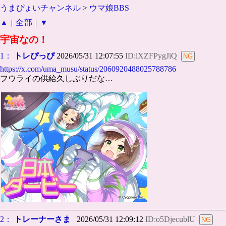
うまぴょいチャンネル
>
ウマ娘BBS
▲
|
全部
|
▼
宇宙なの！
1：
トレぴっぴ
2026/05/31 12:07:55
ID:lXZFPygJiQ
https://x.com/uma_musu/status/2060920488025788786
フウライの供給久しぶりだな…
2：
トレーナーさま
2026/05/31 12:09:12
ID:o5DjecublU