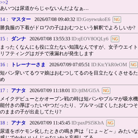
>>2
あいつは尿道からじゃないんだよなぁ…
14：
マスター
2026/07/08 09:40:32
ID:GoyewukoE6
勝負服の下着がドロワの子はおむつという解釈でよろしいか?
15：
ダンナ
2026/07/08 13:55:33
ID:qEOV8OQLy6
まったくなんにも役に立たない知識なんですが、女子ウエイト
リフティングはガチで液漏れが発生します
16：
トレーナーさま
2026/07/09 07:05:51
ID:KtcYkR0eOM
短パン穿いてるウマ娘はおむつしてるのを目立たなくさせるた
め
17：
アナタ
2026/07/09 11:18:01
ID:/jtIM/Gl5A
メイクデビューとかオープン戦の時は短パンやブルマが吸水機
能付きの厚ぼったいやつだったり、ブルマっぽくしたおむつそ
のままの子が出走してたり?
18：
アナタ
2026/07/09 11:45:45
ID:paxPSl5KbA
尿道をポケモン化したときの鳴き声は「にょ～ど～」みたいな
感じでかわいいんじゃないかと妄想してる