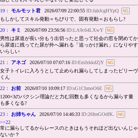
19：
モルモット君
2026/07/09 22:00:55
ID:JahJcgHYpQ
もしかしてスキル発動＝ちびりで、固有発動＝おもらし?
20：
キミ
2026/07/09 23:56:56
ID:LA9c64LXwY
男性は尿道が長い分もう出切ったと思って社会の窓を閉めてか
ら尿道に残ってた尿が外へ漏れる「追っかけ漏れ」になりやす
いらしい
21：
アネゴ
2026/07/10 07:07:16
ID:EmJzkkdZjY
女子トイレに入ろうとして止められ漏らしてしまったビリーヴ
くん
22：
お前
2026/07/10 10:09:17
ID:sG1ChmoO6E
1200×3のバクシン理論だと力む回数も多くなるから漏らす量
も多くなる?
23：
お姉ちゃん
2026/07/10 14:46:33
ID:26ImGOdfK.
>>22
常に漏らしてるからレースのときはもうそれほど出ないんじゃ
ないか？