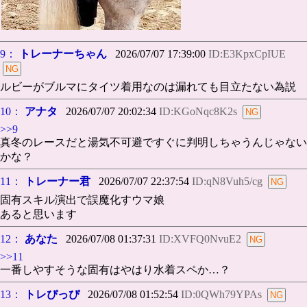
9：
トレーナーちゃん
2026/07/07 17:39:00
ID:E3KpxCpIUE
ルビーがブルマにタイツ着用なのは漏れても目立たない為説
10：
アナタ
2026/07/07 20:02:34
ID:KGoNqc8K2s
>>9
真冬のレースだと湯気不可避ですぐに判明しちゃうんじゃない
かな？
11：
トレーナー君
2026/07/07 22:37:54
ID:qN8Vuh5/cg
固有スキル演出で誤魔化すウマ娘
あると思います
12：
あなた
2026/07/08 01:37:31
ID:XVFQ0NvuE2
>>11
一番しやすそうな固有はやはり水着スペか…？
13：
トレぴっぴ
2026/07/08 01:52:54
ID:0QWh79YPAs