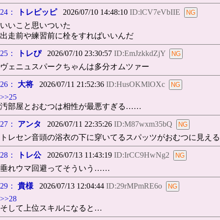
24：
トレピッピ
2026/07/10 14:48:10
ID:lCV7eVbIIE
いいこと思いついた
出走前や練習前に栓をすればいいんだ
25：
トレぴ
2026/07/10 23:30:57
ID:EmJzkkdZjY
ヴェニュスパークちゃんは多分オムツァー
26：
大将
2026/07/11 21:52:36
ID:HusOKMlOXc
>>25
汚部屋とおむつは相性が最悪すぎる……
27：
アンタ
2026/07/11 22:35:26
ID:M87wxm35bQ
トレセン音頭の浴衣の下に穿いてるスパッツがおむつに見える
28：
トレ公
2026/07/13 11:43:19
ID:IrCC9HwNg2
垂れウマ回避ってそういう……
29：
貴様
2026/07/13 12:04:44
ID:29rMPmRE6o
>>28
そして上位スキルになると…