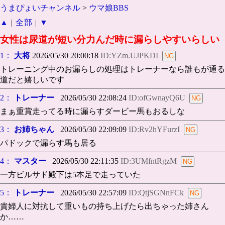
うまぴょいチャンネル
>
ウマ娘BBS
▲
|
全部
|
▼
女性は尿道が短い分力んだ時に漏らしやすいらしい
1：
大将
2026/05/30 20:00:18
ID:YZm.UJPKDI
トレーニング中のお漏らしの処理はトレーナーなら誰もが通る
道だと嬉しいです
2：
トレーナー
2026/05/30 22:08:24
ID:ofGwnayQ6U
まぁ重賞走ってる時に漏らすダービー馬もおるしな
3：
お姉ちゃん
2026/05/30 22:09:09
ID:Rv2hYFurzI
パドックで漏らす馬も居る
4：
マスター
2026/05/30 22:11:35
ID:3UMfntRgzM
一方ビルサド殿下は5本足で走っていた
5：
トレーナー
2026/05/30 22:57:09
ID:QtjSGNnFCk
貴婦人に対抗して重いもの持ち上げたら出ちゃった姉さん
か……