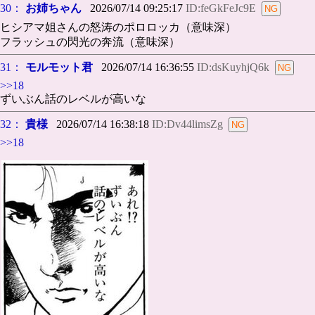
30：
お姉ちゃん
2026/07/14 09:25:17
ID:feGkFeJc9E
ヒシアマ姐さんの怒涛のポロロッカ（意味深）
フラッシュの閃光の奔流（意味深）
31：
モルモット君
2026/07/14 16:36:55
ID:dsKuyhjQ6k
>>18
ずいぶん話のレベルが高いな
32：
貴様
2026/07/14 16:38:18
ID:Dv44limsZg
>>18