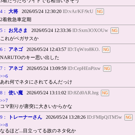
3着だったらワイドでも相当いきそう
4：
大将
2026/05/24 12:30:20
ID:vAr/KF/9cU
2着救急車定期
5：
お兄さま
2026/05/24 12:33:36
ID:Sxrn3OXOUw
これがペガサスか
6：
アネゴ
2026/05/24 12:43:57
ID:TqW/ro8KO.
NARUTOのキー思い出した
7：
アネゴ
2026/05/24 13:09:59
ID:CepHEnPixw
>>6
あれ何でネタにされてるんだっけ
8：
使い魔
2026/05/24 13:11:02
ID:8Zd0AR.hrg
>>7
コマ割りが唐突に大きいからかな
9：
トレーナーさん
2026/05/24 13:28:26
ID:FMIpQiTM5w
>>8
なるほど...目立ってる故のネタ化か