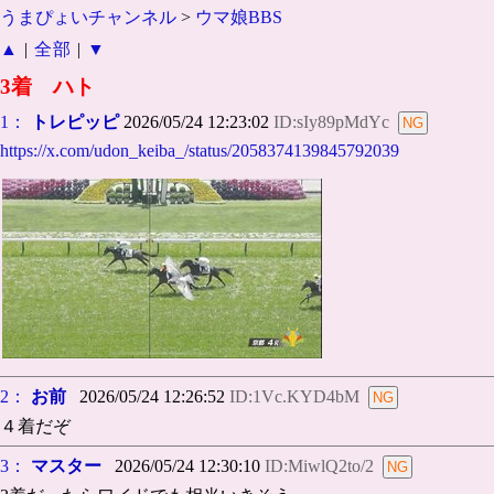
うまぴょいチャンネル
>
ウマ娘BBS
▲
|
全部
|
▼
3着 ハト
1：
トレピッピ
2026/05/24 12:23:02
ID:sIy89pMdYc
https://x.com/udon_keiba_/status/2058374139845792039
2：
お前
2026/05/24 12:26:52
ID:1Vc.KYD4bM
４着だぞ
3：
マスター
2026/05/24 12:30:10
ID:MiwlQ2to/2