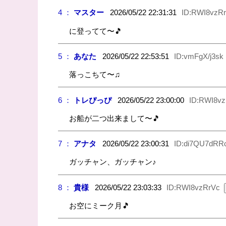
4 ：
マスター
2026/05/22 22:31:31
ID:RWI8vzR
に登ってて〜🎵
5 ：
あなた
2026/05/22 22:53:51
ID:vmFgX/j3sk
落っこちて〜♫
6 ：
トレぴっぴ
2026/05/22 23:00:00
ID:RWI8vz
お船が二つ出来まして〜🎵
7 ：
アナタ
2026/05/22 23:00:31
ID:di7QU7dRR
ガッチャン、ガッチャン♪
8 ：
貴様
2026/05/22 23:03:33
ID:RWI8vzRrVc
お空にミーク月🎵