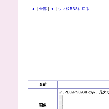
▲
|
全部
|
▼
|
ウマ娘BBSに戻る
名前
※JPEG/PNG/GIFのみ。最大
画像