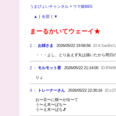
うまぴょいチャンネル
>
ウマ娘BBS
▲
|
全部
|
▼
まーるかいてウェーイ★
1 ：
お姉さま
2026/05/22 19:58:56
ID:4.SasBsC
・・・よし、とりあえず丸は描いたから明日
2 ：
モルモット君
2026/05/22 21:14:00
ID:RWI8
りょ
3 ：
トレーナーさん
2026/05/22 22:30:16
ID:zZS
お〜豆〜に根〜が出〜て
う〜え木〜ばち〜
う〜え木〜ばち🎵