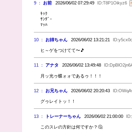
9 ：
お前
2026/06/02 07:29:49
ID:T8P1Oikyz6
ｷｯｸ
ｻﾝﾀﾞｰ
ﾏｯﾊ
10 ：
お姉ちゃん
2026/06/02 13:21:21
ID:y5cx0
ヒ～ゲをつけてて〜🎵
11 ：
アナタ
2026/06/02 13:49:48
ID:DpBlO2jn6
月ッ光ゥ蝶ォォであるゥ！！！
12 ：
お兄ちゃん
2026/06/02 20:20:43
ID:OWq
グゥレイトッ！！
13 ：
トレーナーちゃん
2026/06/02 21:00:00
ID
このスレの方針は何ですか？🤔