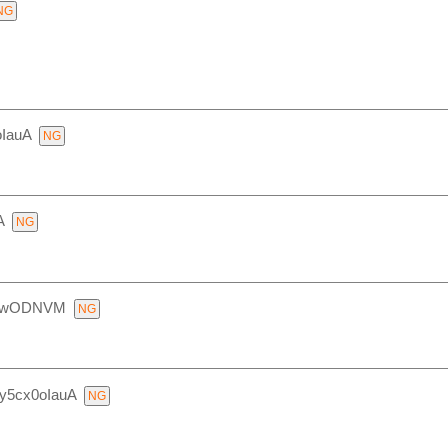
oIauA
A
AwODNVM
:y5cx0oIauA