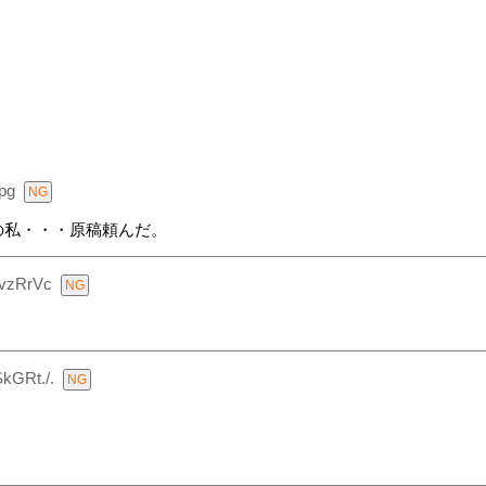
pg
の私・・・原稿頼んだ。
vzRrVc
kGRt./.