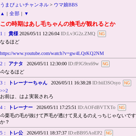
うまぴょいチャンネル
>
ウマ娘BBS
▲
|
全部
|
▼
この時期はあし毛ちゃんの換毛が観れるとか
1：
貴様
2026/05/11 12:26:04
ID:Lv3G2z.ZMQ
なるほど
https://www.youtube.com/watch?v=gw4LQrKQ2NM
2：
アナタ
2026/05/11 12:30:00
ID:fPJG9rx69w
🐴なるほど
3：
トレーナーちゃん
2026/05/11 16:38:28
ID:biiI3SOsyo
>>2
お前は、はよ実装されろ
4：
トレーナー
2026/05/11 17:25:51
ID:AOFdBVTXTo
🐴栗毛の毛が抜けて芦毛が透けて見えるのえっちじゃないです
か？
5：
トレ公
2026/05/11 18:37:37
ID:eBB95AoEP2