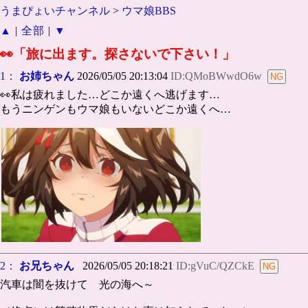
うまぴょいチャンネル
>
ウマ娘BBS
▲
|
全部
|
▼
👀「旅に出ます。探さないで下さい！」
1：
お姉ちゃん
2026/05/05 20:13:04
ID:QMoBWwdO6w
👀私は疲れました…どこか遠くへ逃げます…
もうニンゲンもウマ娘もいないどこか遠くへ…
2：
お兄ちゃん
2026/05/05 20:18:21
ID:gVuC/QZCkE
汽車は闇を抜けて 光の海へ～