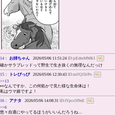
14：
お姉ちゃん
2026/05/06 11:51:24
ID:jsEdtnMMKI
確かサラブレッドって野生で生き抜くの無理なんだっけ
15：
トレぴっぴ
2026/05/06 12:30:43
ID:mJ/QJ3i/Po
>>13
👀なんですか、この何処かで見た様な生命体は！
私はウマ娘ですよ！
16：
アナタ
2026/05/06 14:08:31
ID:lYpco5f9nE
>>6
悠々自適にやってるほうがいいんだろうね…