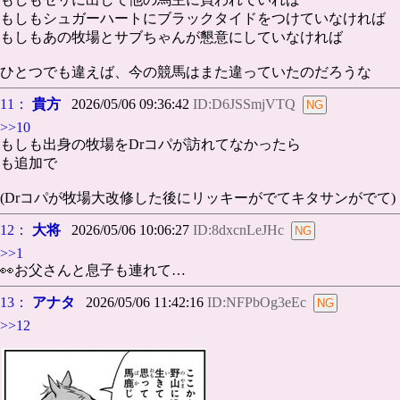
もしもシュガーハートにブラックタイドをつけていなければ
もしもあの牧場とサブちゃんが懇意にしていなければ
ひとつでも違えば、今の競馬はまた違っていたのだろうな
11：
貴方
2026/05/06 09:36:42
ID:D6JSSmjVTQ
>>10
もしも出身の牧場をDrコパが訪れてなかったら
も追加で
(Drコパが牧場大改修した後にリッキーがでてキタサンがでて)
12：
大将
2026/05/06 10:06:27
ID:8dxcnLeJHc
>>1
👀お父さんと息子も連れて…
13：
アナタ
2026/05/06 11:42:16
ID:NFPbOg3eEc
>>12