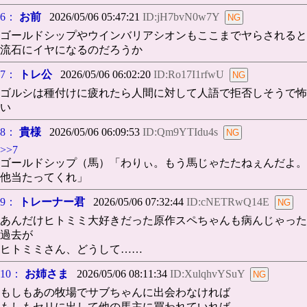
6：
お前
2026/05/06 05:47:21
ID:jH7bvN0w7Y
ゴールドシップやウインバリアシオンもここまでヤらされると
流石にイヤになるのだろうか
7：
トレ公
2026/05/06 06:02:20
ID:Ro17I1rfwU
ゴルシは種付けに疲れたら人間に対して人語で拒否しそうで怖
い
8：
貴様
2026/05/06 06:09:53
ID:Qm9YTIdu4s
>>7
ゴールドシップ（馬）「わりぃ。もう馬じゃたたねぇんだよ。
他当たってくれ」
9：
トレーナー君
2026/05/06 07:32:44
ID:cNETRwQ14E
あんだけヒトミミ大好きだった原作スペちゃんも病んじゃった
過去が
ヒトミミさん、どうして……
10：
お姉さま
2026/05/06 08:11:34
ID:XulqhvYSuY
もしもあの牧場でサブちゃんに出会わなければ
もしもセリに出して他の馬主に買われていれば