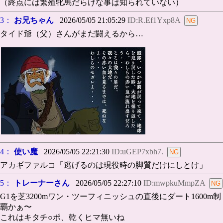
（終点には繁殖牝馬だらけな事は知られていない）
3：
お兄ちゃん
2026/05/05 21:05:29
ID:R.Ef1Yxp8A
タイド爺（父）さんがまだ闘えるから…
4：
使い魔
2026/05/05 22:21:30
ID:uGEP7xbh7.
アカギファルコ「逃げるのは現役時の脚質だけにしとけ」
5：
トレーナーさん
2026/05/05 22:27:10
ID:mwpkuMmpZA
G1を芝3200mワン・ツーフィニッシュの直後にダート1600m制
覇かぁ〜
これはキタチ○ポ、乾くヒマ無いね