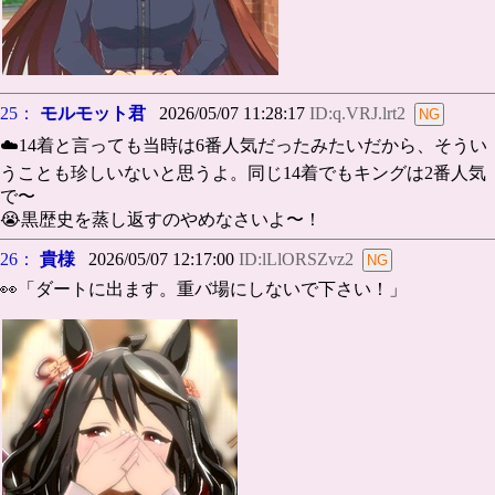
25：
モルモット君
2026/05/07 11:28:17
ID:q.VRJ.lrt2
☁️14着と言っても当時は6番人気だったみたいだから、そうい
うことも珍しいないと思うよ。同じ14着でもキングは2番人気
で〜
😭黒歴史を蒸し返すのやめなさいよ〜！
26：
貴様
2026/05/07 12:17:00
ID:lLlORSZvz2
👀「ダートに出ます。重バ場にしないで下さい！」