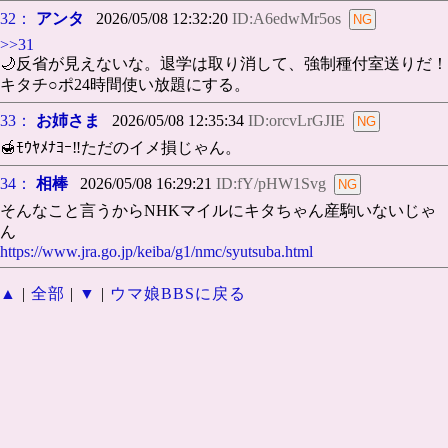
32：
アンタ
2026/05/08 12:32:20
ID:A6edwMr5os
>>31
🌙反省が見えないな。退学は取り消して、強制種付室送りだ！
キタチ○ポ24時間使い放題にする。
33：
お姉さま
2026/05/08 12:35:34
ID:orcvLrGJIE
🍯ﾓｳﾔﾒﾅﾖｰ‼️ただのイメ損じゃん。
34：
相棒
2026/05/08 16:29:21
ID:fY/pHW1Svg
そんなこと言うからNHKマイルにキタちゃん産駒いないじゃ
ん
https://www.jra.go.jp/keiba/g1/nmc/syutsuba.html
▲
|
全部
|
▼
|
ウマ娘BBSに戻る