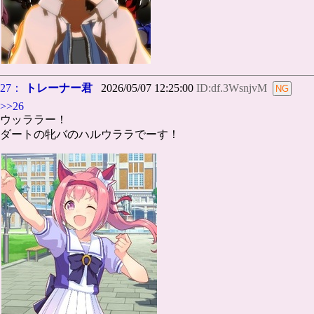
27：
トレーナー君
2026/05/07 12:25:00
ID:df.3WsnjvM
>>26
ウッララー！
ダートの牝バのハルウララでーす！