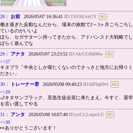
28：
お前
2026/05/07 16:36:41
ID:TS33iUezGY
働き過ぎた反動なんだから、場末の旅館で2～3ヶ月ごろごろし
ているのがいいよ
ほら、セガサターン持ってきたから、アドバンスド大戦略でし
ばらく遊んでな
29：
アナタ
2026/05/07 23:23:52
ID:Ak/CGfb8Mw
>>27
キタブラ「中央としか寝たくないのでさっさと地方にお帰りく
ださい」
30：
トレーナー君
2026/05/08 09:40:23
ID:liIPfqh9vI
>>29
🌙キタサンブラック、至急生徒会室に来たまえ。今すぐ、退学
を言い渡してやる
31：
アンタ
2026/05/08 10:07:49
ID:yoCLLoqwLU
>>30
👀ありがとうございます！