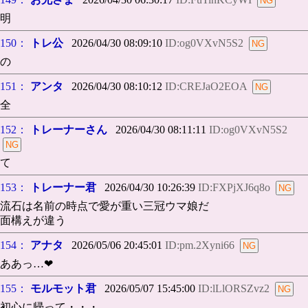
明
150：
トレ公
2026/04/30 08:09:10
ID:og0VXvN5S2
の
151：
アンタ
2026/04/30 08:10:12
ID:CREJaO2EOA
全
152：
トレーナーさん
2026/04/30 08:11:11
ID:og0VXvN5S2
て
153：
トレーナー君
2026/04/30 10:26:39
ID:FXPjXJ6q8o
流石は名前の時点で愛が重い三冠ウマ娘だ
面構えが違う
154：
アナタ
2026/05/06 20:45:01
ID:pm.2Xyni66
ああっ…❤
155：
モルモット君
2026/05/07 15:45:00
ID:lLlORSZvz2
初心に帰って・・・