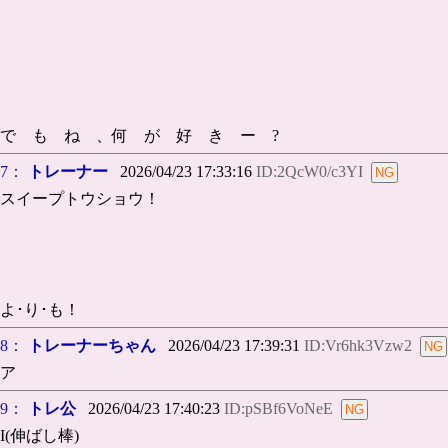
で も ね 、何 が 好 き ー ?
7：
トレーナー
2026/04/23 17:33:16
ID:2QcW0/c3YI
スイープトウショウ！
よ･り･も！
8：
トレーナーちゃん
2026/04/23 17:39:31
ID:Vr6hk3Vzw2
ア
9：
トレ公
2026/04/23 17:40:23
ID:pSBf6VoNeE
I(伸ばし棒)