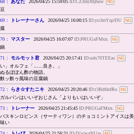
68：
あなた
2026/04/25 15:59:05
ID:CZJmDBjhuw
豆
69：
トレーナーさん
2026/04/25 16:00:15
ID:yo3mYsp/DU
腐
70：
マスター
2026/04/25 16:07:07
ID:PRUGaFMxn.
鍋
71：
モルモット君
2026/04/25 20:17:41
ID:u4x70TEEas
い」オルフェ「……良き。」
ぬるぽぽん酢の物語。
麩ッ麩ゥ風味の豆腐鍋
72：
らき☆すたニキ
2026/04/25 20:20:46
ID:r3BdfdsfRo
ガルパンはいいぞおじさん「よりもいはいいぞ」
73：
トレーナー
2026/04/25 21:45:45
ID:PRUGaFMxn.
バスキンロビンス（サーティワン）のチョコミントアイスは美
味い
74：
トレぴ
2026/04/25 21:56:21
ID:IVv/waNUzs