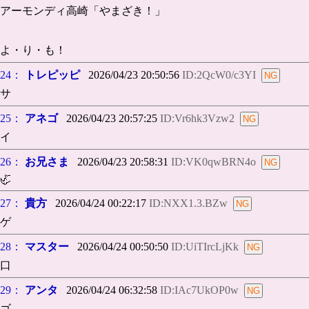
アーモンディ高崎「やまざき！」
よ・り・も！
24：
トレピッピ
2026/04/23 20:50:56
ID:2QcW0/c3YI
サ
25：
アネゴ
2026/04/23 20:57:25
ID:Vr6hk3Vzw2
イ
26：
お兄さま
2026/04/23 20:58:31
ID:VK0qwBRN4o
🦏
27：
貴方
2026/04/24 00:22:17
ID:NXX1.3.BZw
ゲ
28：
マスター
2026/04/24 00:50:50
ID:UiTIrcLjKk
口
29：
アンタ
2026/04/24 06:32:58
ID:IAc7UkOP0w
ゴ