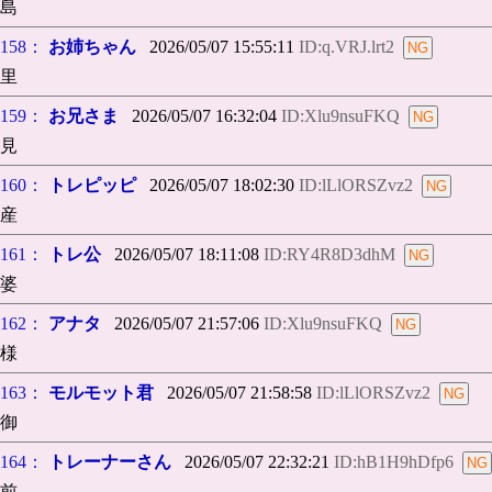
島
158：
お姉ちゃん
2026/05/07 15:55:11
ID:q.VRJ.lrt2
里
159：
お兄さま
2026/05/07 16:32:04
ID:Xlu9nsuFKQ
見
160：
トレピッピ
2026/05/07 18:02:30
ID:lLlORSZvz2
産
161：
トレ公
2026/05/07 18:11:08
ID:RY4R8D3dhM
婆
162：
アナタ
2026/05/07 21:57:06
ID:Xlu9nsuFKQ
様
163：
モルモット君
2026/05/07 21:58:58
ID:lLlORSZvz2
御
164：
トレーナーさん
2026/05/07 22:32:21
ID:hB1H9hDfp6
前