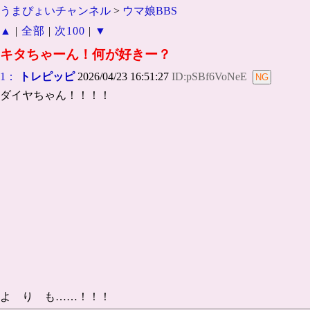
うまぴょいチャンネル
>
ウマ娘BBS
▲
|
全部
|
次100
|
▼
キタちゃーん！何が好きー？
1：
トレピッピ
2026/04/23 16:51:27
ID:pSBf6VoNeE
ダイヤちゃん！！！！
よ り も……！！！