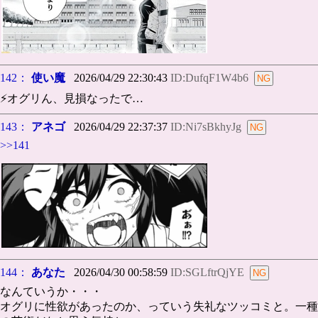
142：
使い魔
2026/04/29 22:30:43
ID:DufqF1W4b6
⚡️オグリん、見損なったで…
143：
アネゴ
2026/04/29 22:37:37
ID:Ni7sBkhyJg
>>141
144：
あなた
2026/04/30 00:58:59
ID:SGLftrQjYE
なんていうか・・・
オグリに性欲があったのか、っていう失礼なツッコミと。一種