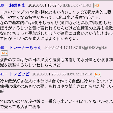
39：
お姉さま
2026/04/01 15:02:40
ID:EUOq74IT4Q
コメのデンプンはα化 (糊化ともいう) によって栄養が劇的に吸
収しやすくなる特性があって、α化は水と温度で起こる。
なので基本的にはα化をしっかり (適切な水と温度で調理) した
ほうがよろしいと昔は言われてたんだけど血糖値の上昇も急激
なのでちょっと手加減したほうが健康には良いという説もあっ
て何が正しいのか素人にはよくわからない。
40：
トレーナーちゃん
2026/04/01 17:11:37
ID:jgONSWgN.6
炊飯のプロはその日の温度や湿度も考慮して水分量とか炊き加
減を調整するらしいねしらんけど
41：
トレピッピ
2026/04/01 23:30:38
ID:/CncUzV.To
冷や飯が好きな人は水分は-1合で作って自然に冷やすといいぞ
銘柄は栃木のあさひの夢、あれは冷や飯向きに作られた珍しい
飯
ではないのだが冷や飯に一番合う米といわれだしてなぜかそれ
で売ってる店まである