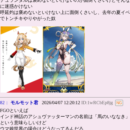
デュランダルは褒めないといけないのが面倒くさいけどそんな
に迷惑かけない
呼延灼は褒めないといけない上に面倒くさいし、去年の夏イベ
でトンチキやりやがった奴
82：
モルモット君
2026/04/07 12:20:12
ID:1wRCbEp8jg
FGOといえば
インド神話のアシュヴァッターマンの名前は「馬のいななき」
という意味らしいけど
ウマ娘世界の場合はどうなってるんだろ