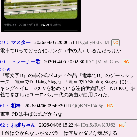
59：
マスター
2026/04/05 20:00:51
ID:guhyHsJzTM
電車でDってどっかにキング（中の人）いるんだっけか
60：
トレーナー君
2026/04/05 20:02:30
ID:5rjMayUGuw
>>59
『頭文字D』の非公式パロディ作品『電車でD』のゲームシリ
ーズ『電車でD Rising Stage』『電車でD Shining Stage』には、
キングヘイローのCVを務めている佐伯伊織氏が「NU-KO」名
義で参加したユーロバカ一代の楽曲が使用された。
61：
相棒
2026/04/06 09:49:29
ID:QQKNYF4o5g
電車でDは半ば公式だからな
62：
お姉ちゃん
2026/04/06 15:22:44
ID:n5xRwKfU62
正解は分からないがタバラーは何故かダメな気がする