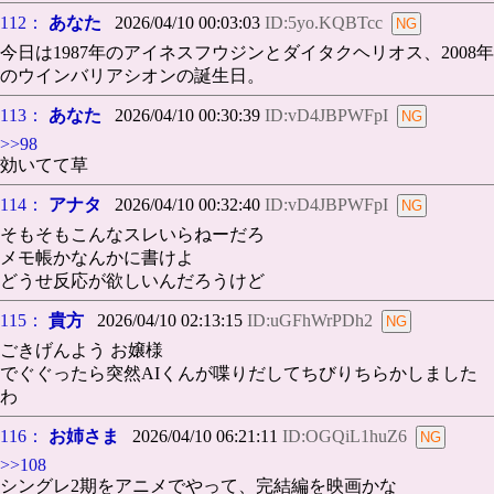
112：
あなた
2026/04/10 00:03:03
ID:5yo.KQBTcc
今日は1987年のアイネスフウジンとダイタクヘリオス、2008年
のウインバリアシオンの誕生日。
113：
あなた
2026/04/10 00:30:39
ID:vD4JBPWFpI
>>98
効いてて草
114：
アナタ
2026/04/10 00:32:40
ID:vD4JBPWFpI
そもそもこんなスレいらねーだろ
メモ帳かなんかに書けよ
どうせ反応が欲しいんだろうけど
115：
貴方
2026/04/10 02:13:15
ID:uGFhWrPDh2
ごきげんよう お嬢様
でぐぐったら突然AIくんが喋りだしてちびりちらかしました
わ
116：
お姉さま
2026/04/10 06:21:11
ID:OGQiL1huZ6
>>108
シングレ2期をアニメでやって、完結編を映画かな