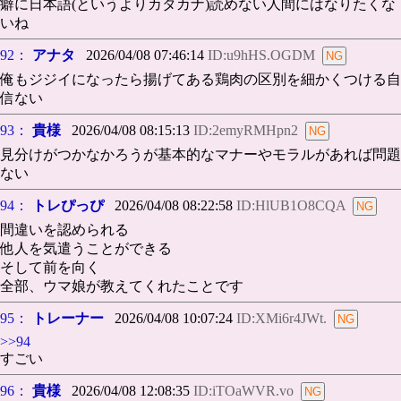
癖に日本語(というよりカタカナ)読めない人間にはなりたくな
いね
92：
アナタ
2026/04/08 07:46:14
ID:u9hHS.OGDM
俺もジジイになったら揚げてある鶏肉の区別を細かくつける自
信ない
93：
貴様
2026/04/08 08:15:13
ID:2emyRMHpn2
見分けがつかなかろうが基本的なマナーやモラルがあれば問題
ない
94：
トレぴっぴ
2026/04/08 08:22:58
ID:HlUB1O8CQA
間違いを認められる
他人を気遣うことができる
そして前を向く
全部、ウマ娘が教えてくれたことです
95：
トレーナー
2026/04/08 10:07:24
ID:XMi6r4JWt.
>>94
すごい
96：
貴様
2026/04/08 12:08:35
ID:iTOaWVR.vo