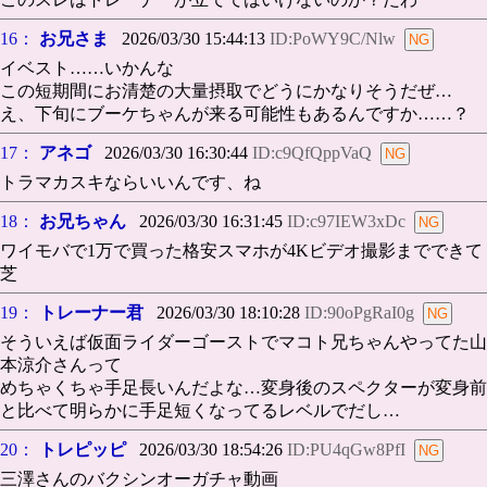
16：
お兄さま
2026/03/30 15:44:13
ID:PoWY9C/Nlw
イベスト……いかんな
この短期間にお清楚の大量摂取でどうにかなりそうだぜ…
え、下旬にブーケちゃんが来る可能性もあるんですか……？
17：
アネゴ
2026/03/30 16:30:44
ID:c9QfQppVaQ
トラマカスキならいいんです、ね
18：
お兄ちゃん
2026/03/30 16:31:45
ID:c97IEW3xDc
ワイモバで1万で買った格安スマホが4Kビデオ撮影までできて
芝
19：
トレーナー君
2026/03/30 18:10:28
ID:90oPgRaI0g
そういえば仮面ライダーゴーストでマコト兄ちゃんやってた山
本涼介さんって
めちゃくちゃ手足長いんだよな…変身後のスペクターが変身前
と比べて明らかに手足短くなってるレベルでだし…
20：
トレピッピ
2026/03/30 18:54:26
ID:PU4qGw8PfI
三澤さんのバクシンオーガチャ動画