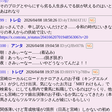
>>97
そのブログとやらにすら劣る人生歩んでる奴が吠えるのはいと
あはれなり
99：
トレ公
2026/04/08 18:58:26
ID:4yTJbMAT1U
おっさんでさ、申し訳ないんだけどさ……令和の時代にいきな
りの本人からの供給で泣いた
https://x.com/ata_n/status/2041662070194856306?s=20
100：
アンタ
2026/04/08 19:04:58
ID:yQJBr0l7fk
朝：さみぃーなー……(着込み)
昼：あっちぃーなー……(脱ぎ脱ぎ)
夜：さみぃーなー……いやどうなってんだよ！！
101：
トレぴ
2026/04/08 19:37:16
ID:8HSVVp78Bw
宮崎ローカルにロードカナロアさんのお子様（キングエルメ
ス）が少しだけ出演。気になったお方は「MRT わけもん」で
検索を。にしても県内で乗馬に転職しているのはびっくり。他
にも宮崎にウマ娘出演陣のお子様いるか気になってきたわ（本
馬さんならツルマルツヨシさんが綾にいるらしい）
関係薄いけど育成牧場が2箇所（日高と宮崎）しかないの初め