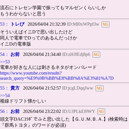
流石にトレセン学園で振ってもマルゼンくらいしか
もうわからないと思う
53：
トレぴ
2026/04/04 21:32:39
ID:MI0xWPpf3w
そういえばイニDで思い出したけど
同人で電車でDってのあるんだっけか
イニDの電車版
54：
お前
2026/04/04 21:34:40
ID:zHJfEdj8p6
>>53
電車が好きな人には刺さるネタがオンパレード
https://www.youtube.com/results?
search_query=%E9%9B%BB%E8%BB%8A%E3%81%A7D
55：
貴方
2026/04/04 21:52:57
ID:jcgLDqqJww
>>54
複線ドリフト懐かしい
56：
お前
2026/04/04 23:22:02
ID:UJPLkEl9WY
頭文字DACｺﾗﾎﾞでふと思い出した【Ｇ.Ｕ.Ｍ.Ｂ.Ａ.】(検索時は
『群馬トヨタ』のワードが必須)