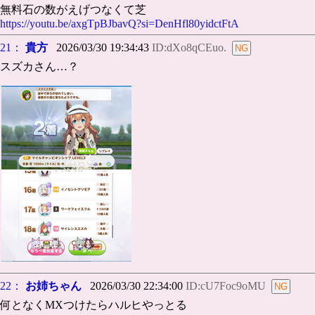
無料石の数がえげつなくて芝
https://youtu.be/axgTpBJbavQ?si=DenHfl80yidctFtA
21：
貴方
2026/03/30 19:34:43
ID:dXo8qCEuo.
スズカさん…？
22：
お姉ちゃん
2026/03/30 22:34:00
ID:cU7Foc9oMU
何となくMXつけたらハルヒやっとる