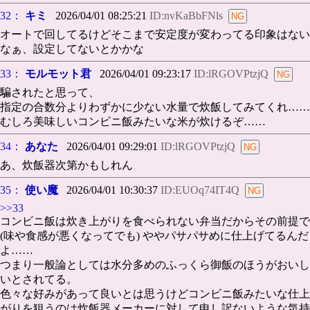
32：
キミ
2026/04/01 08:25:21
ID:nvKaBbFNls
オートで回してるけどそこまで安定度が変わってる印象はない
なぁ、設定してないとかかな
33：
モルモット君
2026/04/01 09:23:17
ID:lRGOVPtzjQ
騙されたと思って、
指定の合数分よりわずかに少ない水量で炊飯してみてくれ……
むしろ美味しいコンビニ飯みたいな米が炊けるぞ……
34：
あなた
2026/04/01 09:29:01
ID:lRGOVPtzjQ
あ、炊飯器次第かもしれん
35：
使い魔
2026/04/01 10:30:37
ID:EUOq74IT4Q
>>33
コンビニ飯は炊き上がりを食べられない弁当だからその前提で
(味や食感が悪くなってでも) ややパサパサめに仕上げてるんだ
よ……
つまり一般論としては水分多めのふっくら御飯のほうがおいし
いとされてる。
色々な好みがあって良いとは思うけどコンビニ飯みたいな仕上
がりを狙うのは炊飯器メーカーに対して申し訳ないような気持