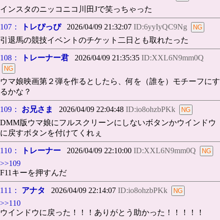
インスタのニッコニコ川田Jで笑っちゃった
107：
トレぴっぴ
2026/04/09 21:32:07
ID:6yyIyQC9Ng
引退馬の競技イベントのチケット二日とも取れたった
108：
トレーナー君
2026/04/09 21:35:35
ID:XXL6N9mm0Q
ウマ娘映画第２弾を作るとしたら、何を（誰を）モチーフにす
るかな？
109：
お兄さま
2026/04/09 22:04:48
ID:io8ohzbPKk
DMM版ウマ娘にフルスクリーンにしないボタンかウインドウ
に戻すボタンを付けてくれぇ
110：
トレーナー
2026/04/09 22:10:00
ID:XXL6N9mm0Q
>>109
F11キーを押すんだ
111：
アナタ
2026/04/09 22:14:07
ID:io8ohzbPKk
>>110
ウインドウに戻った！！！ありがとう助かった！！！！！