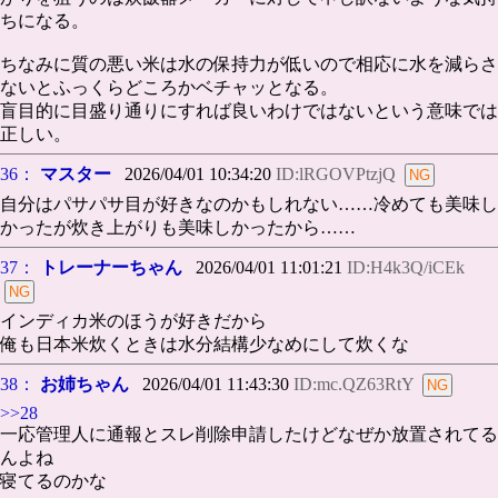
ちになる。
ちなみに質の悪い米は水の保持力が低いので相応に水を減らさ
ないとふっくらどころかベチャッとなる。
盲目的に目盛り通りにすれば良いわけではないという意味では
正しい。
36：
マスター
2026/04/01 10:34:20
ID:lRGOVPtzjQ
自分はパサパサ目が好きなのかもしれない……冷めても美味し
かったが炊き上がりも美味しかったから……
37：
トレーナーちゃん
2026/04/01 11:01:21
ID:H4k3Q/iCEk
インディカ米のほうが好きだから
俺も日本米炊くときは水分結構少なめにして炊くな
38：
お姉ちゃん
2026/04/01 11:43:30
ID:mc.QZ63RtY
>>28
一応管理人に通報とスレ削除申請したけどなぜか放置されてる
んよね
寝てるのかな