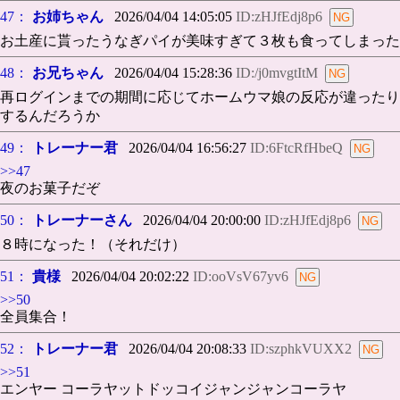
47：
お姉ちゃん
2026/04/04 14:05:05
ID:zHJfEdj8p6
お土産に貰ったうなぎパイが美味すぎて３枚も食ってしまった
48：
お兄ちゃん
2026/04/04 15:28:36
ID:/j0mvgtItM
再ログインまでの期間に応じてホームウマ娘の反応が違ったり
するんだろうか
49：
トレーナー君
2026/04/04 16:56:27
ID:6FtcRfHbeQ
>>47
夜のお菓子だぞ
50：
トレーナーさん
2026/04/04 20:00:00
ID:zHJfEdj8p6
８時になった！（それだけ）
51：
貴様
2026/04/04 20:02:22
ID:ooVsV67yv6
>>50
全員集合！
52：
トレーナー君
2026/04/04 20:08:33
ID:szphkVUXX2
>>51
エンヤー コーラヤットドッコイジャンジャンコーラヤ