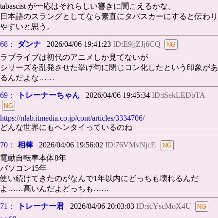
tabascist が一応はそれらしい響きに聞こえるかな。
日本語のスラングとしてなら素直にタバスカーにすると伝わり
やすいと思う。
68：
ダンナ
2026/04/06 19:41:23
ID:E9jjZJj6CQ
ラブライブは初代のアニメしか見てないが
シリーズを乱発させた挙げ句に閉じコン化したという印象があ
るんだよな……
69：
トレーナーちゃん
2026/04/06 19:45:34
ID:iSekLEDbTA
https://nlab.itmedia.co.jp/cont/articles/3334706/
どんな世界にもヘンタイっているのね
70：
相棒
2026/04/06 19:56:02
ID:76VMvNjcF.
電動自転車本体8年
パソコン15年
使い続けてきたのがなんで1年以内にどっちも壊れるんだ
よ……高いんだよどっちも……
71：
トレーナー君
2026/04/06 20:03:03
ID:scYscMoX4U