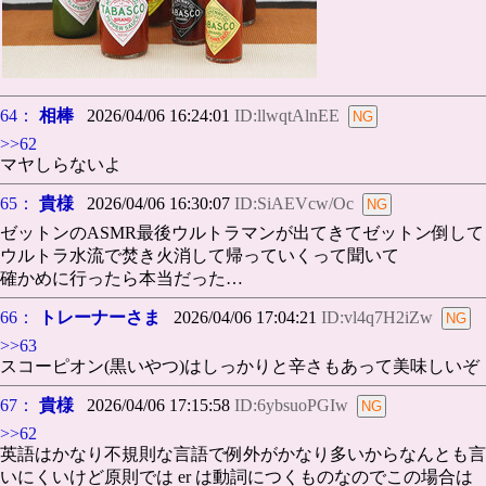
64：
相棒
2026/04/06 16:24:01
ID:llwqtAlnEE
>>62
マヤしらないよ
65：
貴様
2026/04/06 16:30:07
ID:SiAEVcw/Oc
ゼットンのASMR最後ウルトラマンが出てきてゼットン倒して
ウルトラ水流で焚き火消して帰っていくって聞いて
確かめに行ったら本当だった…
66：
トレーナーさま
2026/04/06 17:04:21
ID:vl4q7H2iZw
>>63
スコーピオン(黒いやつ)はしっかりと辛さもあって美味しいぞ
67：
貴様
2026/04/06 17:15:58
ID:6ybsuoPGIw
>>62
英語はかなり不規則な言語で例外がかなり多いからなんとも言
いにくいけど原則では er は動詞につくものなのでこの場合は