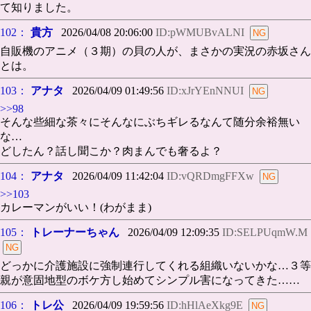
て知りました。
102：
貴方
2026/04/08 20:06:00
ID:pWMUBvALNI
自販機のアニメ（３期）の貝の人が、まさかの実況の赤坂さん
とは。
103：
アナタ
2026/04/09 01:49:56
ID:xJrYEnNNUI
>>98
そんな些細な茶々にそんなにぶちギレるなんて随分余裕無い
な…
どしたん？話し聞こか？肉まんでも奢るよ？
104：
アナタ
2026/04/09 11:42:04
ID:vQRDmgFFXw
>>103
カレーマンがいい！(わがまま)
105：
トレーナーちゃん
2026/04/09 12:09:35
ID:SELPUqmW.M
どっかに介護施設に強制連行してくれる組織いないかな…３等
親が意固地型のボケ方し始めてシンプル害になってきた……
106：
トレ公
2026/04/09 19:59:56
ID:hHlAeXkg9E