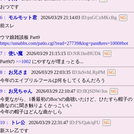
おつです
6：
モルモット君
2026/03/29 21:14:03
ID:psGCxMKcBg
前スレ
ウマ娘雑談板 Part9
https://umabbs.com/patio.cgi?read=27739&log=past&res=1000#bot
7：
使い魔
2026/03/29 21:15:15
ID:NR1hoI9UDk
Part9の
>>1002
にやすなが埋まっとる...
8：
お兄さま
2026/03/29 22:03:35
ID:IuSvhLRpPM
今年のエイプリルフールは何をしてくるんだろう
9：
お兄ちゃん
2026/03/29 22:10:47
ID:fIQSDW/Jos
今更ながら、1番最初のBoc'sの曲聴いたけど、ひたすら帽子の
曲なのに聞き触りよくかっこいい
今年の帽子はどんな曲かしら
10：
トレ公
2026/03/29 22:31:47
ID:FS/Qak/qFU
新スレ乙です