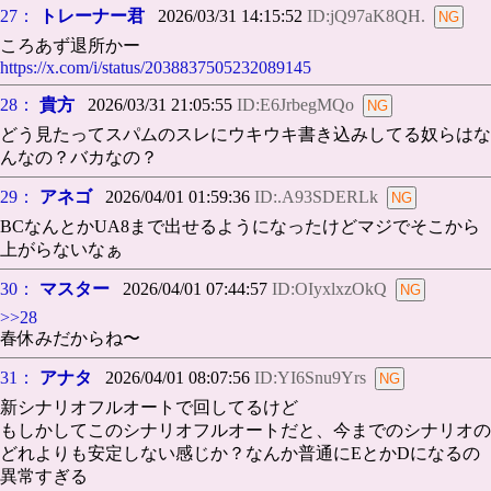
27：
トレーナー君
2026/03/31 14:15:52
ID:jQ97aK8QH.
ころあず退所かー
https://x.com/i/status/2038837505232089145
28：
貴方
2026/03/31 21:05:55
ID:E6JrbegMQo
どう見たってスパムのスレにウキウキ書き込みしてる奴らはな
んなの？バカなの？
29：
アネゴ
2026/04/01 01:59:36
ID:.A93SDERLk
BCなんとかUA8まで出せるようになったけどマジでそこから
上がらないなぁ
30：
マスター
2026/04/01 07:44:57
ID:OIyxlxzOkQ
>>28
春休みだからね〜
31：
アナタ
2026/04/01 08:07:56
ID:YI6Snu9Yrs
新シナリオフルオートで回してるけど
もしかしてこのシナリオフルオートだと、今までのシナリオの
どれよりも安定しない感じか？なんか普通にEとかDになるの
異常すぎる