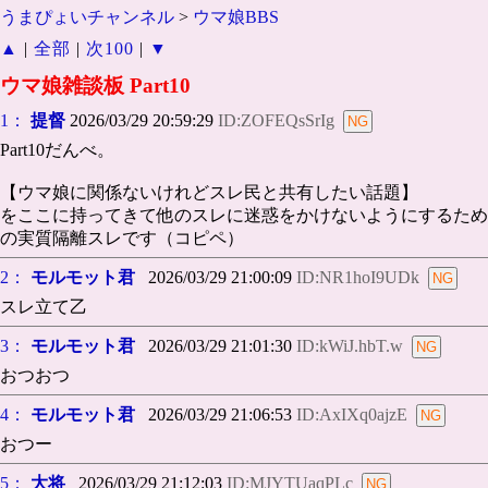
うまぴょいチャンネル
>
ウマ娘BBS
▲
|
全部
|
次100
|
▼
ウマ娘雑談板 Part10
1：
提督
2026/03/29 20:59:29
ID:ZOFEQsSrIg
Part10だんべ。
【ウマ娘に関係ないけれどスレ民と共有したい話題】
をここに持ってきて他のスレに迷惑をかけないようにするため
の実質隔離スレです（コピペ）
2：
モルモット君
2026/03/29 21:00:09
ID:NR1hoI9UDk
スレ立て乙
3：
モルモット君
2026/03/29 21:01:30
ID:kWiJ.hbT.w
おつおつ
4：
モルモット君
2026/03/29 21:06:53
ID:AxIXq0ajzE
おつー
5：
大将
2026/03/29 21:12:03
ID:MJYTUaqPLc