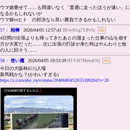
ウマ娘乗せて……も間違いなく「普通に走ったほうが速い」に
なるかもしれないが
ウマ娘vsヒト の対決なら良い勝負できるかもしれない
57：
相棒
2026/04/05 12:57:41
ID:w9Ag7YPv5c
4日間の出張よりも帰ってきたあとの溜まった仕事の山を崩す
方が大変だった…… 次に出張の打診が来た時はやんわりと他
の人に回そう……
58：
使い魔
2026/04/05 19:53:39
ID:VB7MetoiOQ
今日の大阪杯(G1)入場
新馬戦かな？(かわいすぎる)
https://x.com/abo_race/status/2040680452655309204?s=20