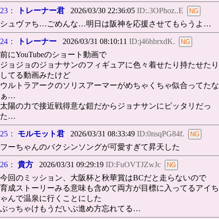
23：
トレーナー君
2026/03/30 22:36:05
ID:.3OPhoz..E
シュヴァち…ごめんな…明日は阪神を応援させてもらうよ…
24：
トレーナー
2026/03/31 08:10:11
ID:j46hbrxdK.
前にYouTubeのショート動画で
ジョジョのジョナサンのフィギュアに色々着せたり持たせたり
してる動画みたけど
ウルトラアークのソリスアーマーがめちゃくちゃ似合ってたな
ぁ…
太陽の力で接近戦得意な鎧だからジョナサンにピッタリだっ
た…
25：
モルモット君
2026/03/31 08:33:49
ID:0nsqPG84f.
フーちゃんのバクシンソングが可愛すぎて昇天した
26：
貴方
2026/03/31 09:29:19
ID:FuOVTJZwJc
今回のミッション、大阪杯と秋華賞はBCだと走らないので
育成ストーリーみる意味も含めて両方が目標に入ってるアイち
ゃんで温泉に行くことにした
ぶっちゃけもうだいぶ進め方忘れてる…