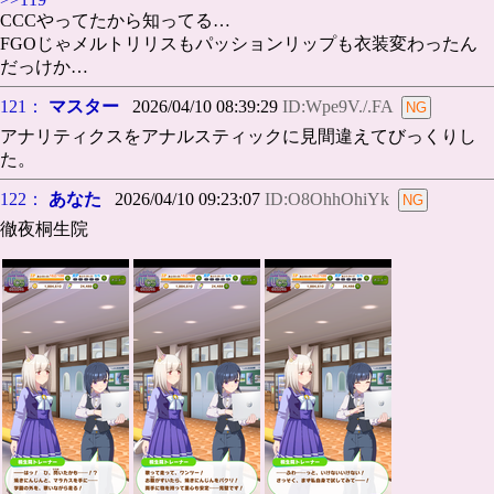
CCCやってたから知ってる…
FGOじゃメルトリリスもパッションリップも衣装変わったん
だっけか…
121：
マスター
2026/04/10 08:39:29
ID:Wpe9V./.FA
アナリティクスをアナルスティックに見間違えてびっくりし
た。
122：
あなた
2026/04/10 09:23:07
ID:O8OhhOhiYk
徹夜桐生院