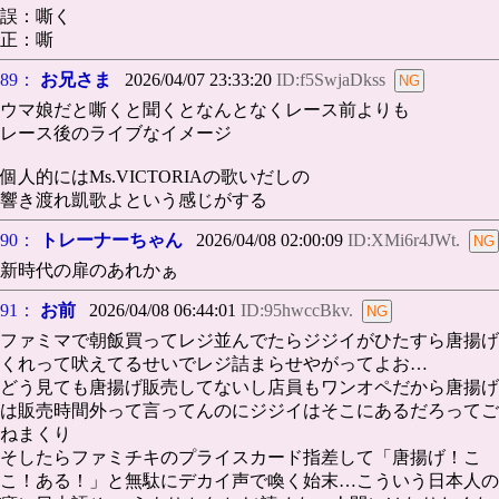
誤：嘶く
正：嘶
89：
お兄さま
2026/04/07 23:33:20
ID:f5SwjaDkss
ウマ娘だと嘶くと聞くとなんとなくレース前よりも
レース後のライブなイメージ
個人的にはMs.VICTORIAの歌いだしの
響き渡れ凱歌よという感じがする
90：
トレーナーちゃん
2026/04/08 02:00:09
ID:XMi6r4JWt.
新時代の扉のあれかぁ
91：
お前
2026/04/08 06:44:01
ID:95hwccBkv.
ファミマで朝飯買ってレジ並んでたらジジイがひたすら唐揚げ
くれって吠えてるせいでレジ詰まらせやがってよお…
どう見ても唐揚げ販売してないし店員もワンオペだから唐揚げ
は販売時間外って言ってんのにジジイはそこにあるだろってご
ねまくり
そしたらファミチキのプライスカード指差して「唐揚げ！こ
こ！ある！」と無駄にデカイ声で喚く始末…こういう日本人の