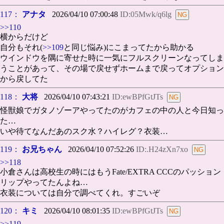
117：
アナタ
2026/04/10 07:00:48
ID:05Mwk/q6lg
>>110
横からだけど
自分もそれ(
>>109
と同じ悩み)にこまってたから助かる
ウインドウを隅に寄せた時に一気にフルスクリーンなってしま
うことがあって、その場で戻せずホームまで戻ってオプション
から戻してた
118：
大将
2026/04/10 07:43:21
ID:ewBPfGtJTs
怪獣娘でガタノゾーアやってたのがカフェの中の人と今日知っ
た…
いや待てなんだあのスク水？ハイレグ？衣装…
119：
お兄ちゃん
2026/04/10 07:52:26
ID:.H24zXn7xo
>>118
小倉さんは高校生の時にはもうFate/EXTRA CCCのパッション
リップやってたんよね…
衣装については自分で調べてくれ。すごいぞ
120：
キミ
2026/04/10 08:01:35
ID:ewBPfGtJTs
>>119