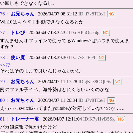
い回しもできなくなるし。
76：
お兄ちゃん
2026/04/07 08:31:12
ID:.i7v8TEe/I
Win10はもうすぐ起動できなくなるとか
77：
トレぴ
2026/04/07 08:32:32
ID:cHPnOs.k4g
すんませんオフラインで使ってるWindows7はいつまで使えま
すか？
78：
使い魔
2026/04/07 08:39:30
ID:.i7v8TEe/I
>>77
それはそのままで良いんじゃないかな
79：
お兄ちゃん
2026/04/07 11:17:28
ID:gKs38OQbSs
例のファル子イベ、海外勢はどれくらいいくのかな
80：
お兄ちゃん
2026/04/07 11:26:34
ID:.i7v8TEe/I
えっっっswitch2ってまだyoutubeが対応していないのか……
81：
トレーナー君
2026/04/07 12:11:04
ID:K7yI1yB5Sg
パカ娘速報で見かけたけど