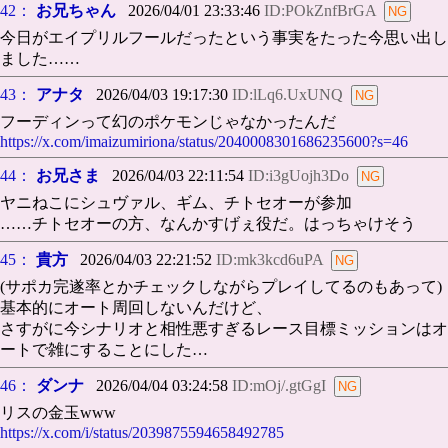
42：
お兄ちゃん
2026/04/01 23:33:46
ID:POkZnfBrGA
今日がエイプリルフールだったという事実をたった今思い出し
ました……
43：
アナタ
2026/04/03 19:17:30
ID:lLq6.UxUNQ
フーディンって幻のポケモンじゃなかったんだ
https://x.com/imaizumiriona/status/2040008301686235600?s=46
44：
お兄さま
2026/04/03 22:11:54
ID:i3gUojh3Do
ヤニねこにシュヴァル、ギム、チトセオーが参加
……チトセオーの方、なんかすげぇ役だ。はっちゃけそう
45：
貴方
2026/04/03 22:21:52
ID:mk3kcd6uPA
(サポカ完遂率とかチェックしながらプレイしてるのもあって)
基本的にオート周回しないんだけど、
さすがに今シナリオと相性悪すぎるレース目標ミッションはオ
ートで雑にすることにした…
46：
ダンナ
2026/04/04 03:24:58
ID:mOj/.gtGgI
リスの金玉www
https://x.com/i/status/2039875594658492785