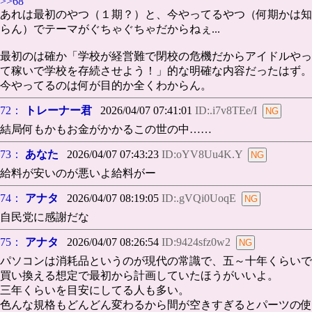
>>68
あれは最初のやつ（１期？）と、今やってるやつ（何期かは知
らん）でテーマがぐちゃぐちゃだからねぇ...
最初のは確か「学校が経営難で閉校の危機だからアイドルやっ
て稼いで学校を存続させよう！」的な明確な内容だったはず。
今やってるのは何が目的か全くわからん。
72：
トレーナー君
2026/04/07 07:41:01
ID:.i7v8TEe/I
結局何もかもお金がかかるこの世の中……
73：
あなた
2026/04/07 07:43:23
ID:oYV8Uu4K.Y
給料が安いのが悪いよ給料がー
74：
アナタ
2026/04/07 08:19:05
ID:.gVQi0UoqE
自民党に感謝だな
75：
アナタ
2026/04/07 08:26:54
ID:9424sfz0w2
パソコンは消耗品というのが現代の常識で、五～十年くらいで
買い換える想定で最初から計画していたほうがいいよ。
三年くらいを目安にしてる人も多い。
色んな規格もどんどん変わるから間が空きすぎるとパーツの使