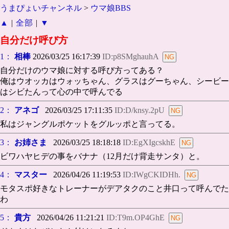
うまぴょいチャンネル
>
ウマ娘BBS
▲
|
全部
|
▼
自分だけ呼び方
1：
相棒
2026/03/25 16:17:39
ID:p8SMghauhA
自分だけのウマ娘に対する呼び方ってある？
俺はウオッカはウォッちゃん、グラスはグーちゃん、シービー
はシビたんって心の中で呼んでる
2：
アネゴ
2026/03/25 17:11:35
ID:D/knsy.2pU
私はジャングルポケットをグルッポと言ってる。
3：
お姉さま
2026/03/25 18:18:18
ID:EgXIgcskhE
ビワハヤヒデの事をバナナ（12月だけ背走サンタ）と。
4：
マスター
2026/04/26 11:19:53
ID:IWgCKIDHh.
モタスポ好きなトレーナーがデアタクのこと井口って呼んでた
わ
5：
貴方
2026/04/26 11:21:21
ID:T9m.OP4GhE