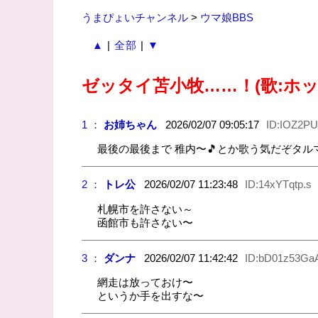
うまぴょいチャンネル
>
ウマ娘BBS
▲
|
全部
|
▼
ゼッタイ苫小牧……！(歌:ホ
1 ：
お姉ちゃん
2026/02/07 09:05:17
ID:IOZ2PU
最後の最後まで 稚内〜🎵とか歌う気だぞタル
2 ：
トレ公
2026/02/07 11:23:48
ID:14xYTqtp.s
札幌市を許さない～
函館市も許さない〜
3 ：
ダンナ
2026/02/07 11:42:42
ID:bD01z53Ga
網走は放っておけ〜
というか手を出すな〜