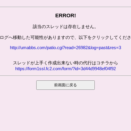
ERROR!
該当のスレッドは存在しません。
ログへ移動した可能性がありますので、以下をクリックしてくだ
http://umabbs.com/patio.cgi?read=26982&log=past&res=3
スレッドが上手く作成出来ない時の代行はコチラから
https://form1ssl.fc2.com/form/?id=3d44d9948ef04f92