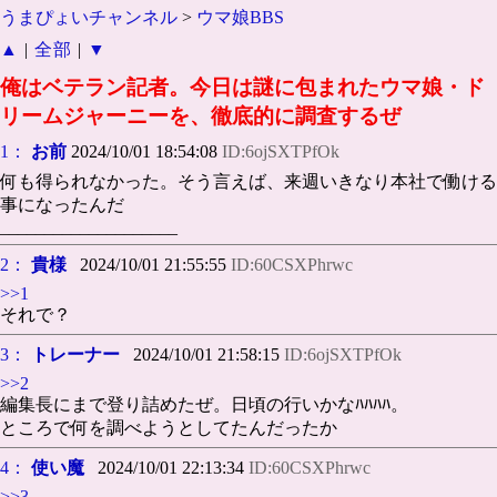
うまぴょいチャンネル
>
ウマ娘BBS
▲
|
全部
|
▼
俺はベテラン記者。今日は謎に包まれたウマ娘・ド
リームジャーニーを、徹底的に調査するぜ
1：
お前
2024/10/01 18:54:08
ID:6ojSXTPfOk
何も得られなかった。そう言えば、来週いきなり本社で働ける
事になったんだ
____________________
2：
貴様
2024/10/01 21:55:55
ID:60CSXPhrwc
>>1
それで？
3：
トレーナー
2024/10/01 21:58:15
ID:6ojSXTPfOk
>>2
編集長にまで登り詰めたぜ。日頃の行いかなﾊﾊﾊﾊ。
ところで何を調べようとしてたんだったか
4：
使い魔
2024/10/01 22:13:34
ID:60CSXPhrwc
>>3