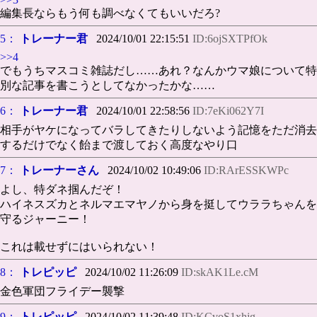
編集長ならもう何も調べなくてもいいだろ?
5：
トレーナー君
2024/10/01 22:15:51
ID:6ojSXTPfOk
>>4
でもうちマスコミ雑誌だし……あれ？なんかウマ娘について特
別な記事を書こうとしてなかったかな……
6：
トレーナー君
2024/10/01 22:58:56
ID:7eKi062Y7I
相手がヤケになってバラしてきたりしないよう記憶をただ消去
するだけでなく飴まで渡しておく高度なやり口
7：
トレーナーさん
2024/10/02 10:49:06
ID:RArESSKWPc
よし、特ダネ掴んだぞ！
ハイネスズカとネルマエマヤノから身を挺してウララちゃんを
守るジャーニー！
これは載せずにはいられない！
8：
トレピッピ
2024/10/02 11:26:09
ID:skAK1Le.cM
金色軍団フライデー襲撃
9：
トレピッピ
2024/10/02 11:39:48
ID:KCvoS1xhjg