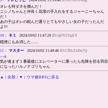
オレも特ダネを掴んだ！
ニシノちゃんと仲良く花壇の手入れをするジャーニーちゃん
だ！
あの子はオレの睨んだ通りとてもやさしい女の子だったんだ
よ!!!
10：
キミ
2024/10/02 11:47:29
ID:/qFN2TtpEY
穏便にもみ消した……
11：
マスター
2024/10/02 11:49:46
ID:CfDcZxDn7Q
>>8
気が進まず１番最後にエレベーターに乗ったら先陣を切る羽目
になったハルノナゴリちゃん
▲
|
全部
|
▼
|
ウマ娘BBSに戻る