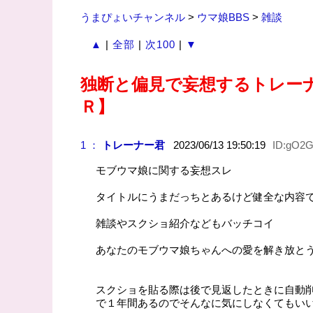
うまぴょいチャンネル
>
ウマ娘BBS
>
雑談
▲
|
全部
|
次100
|
▼
独断と偏見で妄想するトレー
Ｒ】
1 ：
トレーナー君
2023/06/13 19:50:19
ID:gO2G
モブウマ娘に関する妄想スレ
タイトルにうまだっちとあるけど健全な内容
雑談やスクショ紹介などもバッチコイ
あなたのモブウマ娘ちゃんへの愛を解き放と
スクショを貼る際は後で見返したときに自動
で１年間あるのでそんなに気にしなくてもい