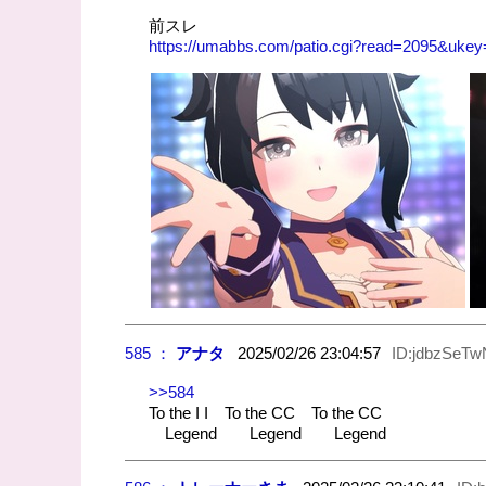
前スレ
https://umabbs.com/patio.cgi?read=2095&uke
585 ：
アナタ
2025/02/26 23:04:57
ID:jdbzSeT
>>584
To the I I To the CC To the CC
Legend Legend Legend