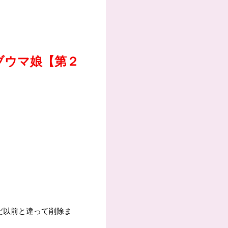
ブウマ娘【第２
だ以前と違って削除ま