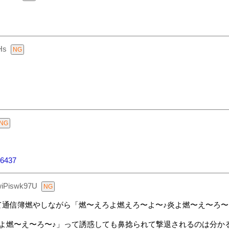
Hs
86437
wiPiswk97U
通信簿燃やしながら「燃〜えろよ燃えろ〜よ〜♪炎よ燃〜え〜ろ〜
よ燃〜え〜ろ〜♪」って誘惑しても鼻捻られて撃退されるのは分か