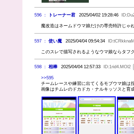
596 ：
トレーナー君
2025/04/02 19:28:46
ID:D
魔改造はネームドウマ娘だけの専売特許じゃ
597 ：
使い魔
2025/04/04 09:54:34
ID:tCRkkna
このスレで描写されるようなウマ娘ならタフ
598 ：
相棒
2025/04/04 12:57:33
ID:1rid4.MOl2
>>595
チームレースや練習に出てくるモブウマ娘は
画像はチムレのドカドカ・ナルキッソスと育