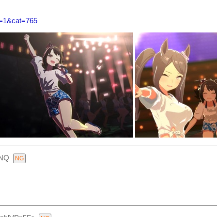
y=1&cat=765
wNQ