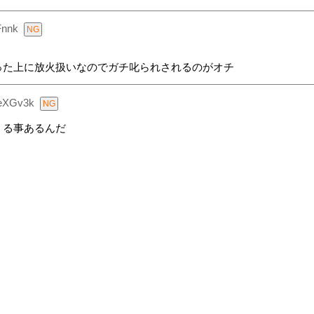
Fnnk
った上に放火扱いなのでガチ叱られされるのがオチ
eXGv3k
くる事あるんだ