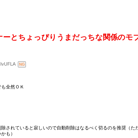
ナーとちょっぴりうまだっちな関係のモ
IvUFLA
でも全然ＯＫ
う
削除されていると寂しいので自動削除はなるべく切るのを推奨（た
いかも）