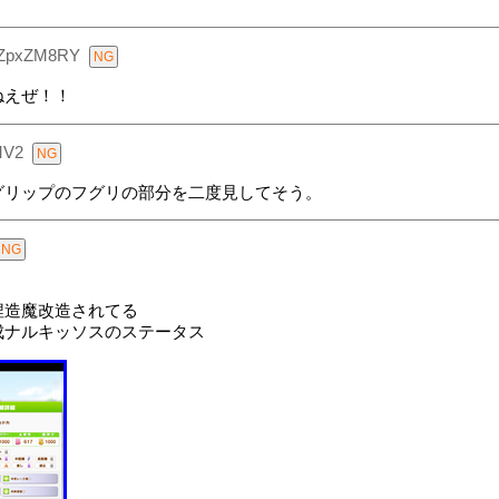
uZpxZM8RY
ねえぜ！！
MV2
グリップのフグリの部分を二度見してそう。
捏造魔改造されてる
成ナルキッソスのステータス