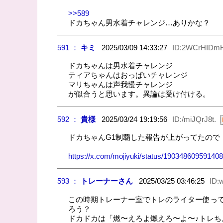
>>589
ドカちゃん男水着チャレンジ…ありかな？
591 ：
キミ
2025/03/09 14:33:27
ID:2WCrHIDm
ドカちゃんは男水着チャレンジ
ティアちゃんはおっぱいチャレンジ
マリちゃんは声我慢チャレンジ
が似合うと思います。異論は受け付ける。
592 ：
貴様
2025/03/24 19:19:56
ID:/miJQrJ8t.
ドカちゃんG1制覇した報告が上がってたので
https://x.com/mojiyuki/status/19034860959140
593 ：
トレーナーさん
2025/03/25 03:46:25
ID:
この時期トレーナー室でトレのライター使って
ろう？
ドカドカは「燃〜えろよ燃えろ〜よ〜♪トレち