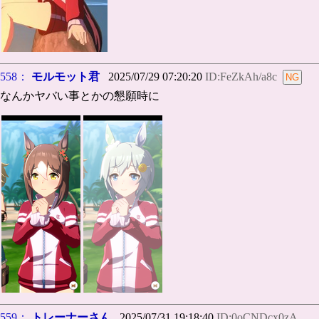
558：
モルモット君
2025/07/29 07:20:20
ID:FeZkAh/a8c
なんかヤバい事とかの懇願時に
559：
トレーナーさん
2025/07/31 19:18:40
ID:0oCNDcx0zA