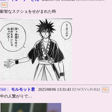
叡智なスクショをせがまれた時
560：
モルモット君
2025/08/06 13:31:43
ID:WXVv.PvRkI
中の人繋がりで…