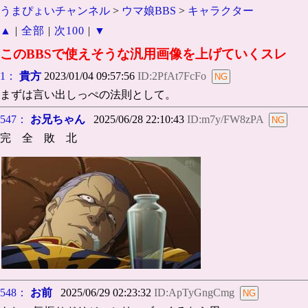
うまぴょいチャンネル
>
ウマ娘BBS
>
キャラクター
▲
|
全部
|
次100
|
▼
このBBSで使えそうな汎用画像を上げていくスレ
1：
貴方
2023/01/04 09:57:56
ID:2PfAt7FcFo
まずは言い出しっぺの法則として。
547：
お兄ちゃん
2025/06/28 22:10:43
ID:m7y/FW8zPA
完 全 敗 北
548：
お前
2025/06/29 02:23:32
ID:ApTyGngCmg