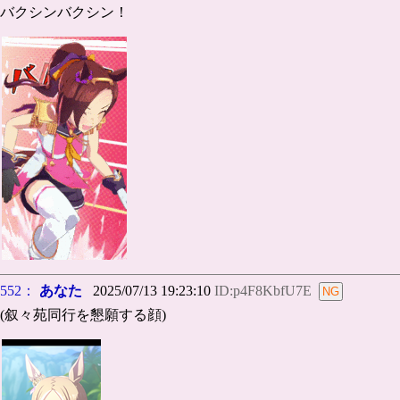
バクシンバクシン！
552：
あなた
2025/07/13 19:23:10
ID:p4F8KbfU7E
(叙々苑同行を懇願する顔)