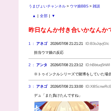
うまぴょいチャンネル
>
ウマ娘BBS
>
雑談
▲
|
全部
|
▼
昨日なんか付き合いかなんか
1 ：
アネゴ
2026/07/08 21:21:21
ID:B3oJqvjGIc
担当ウマ娘の反応
2 ：
アンタ
2026/07/08 21:23:12
ID:hBbtuq5hWI
※トゥインクルシリーズで賭博をしていた場合
3 ：
アネゴ
2026/07/08 21:33:00
ID:Xl8ScnwRc
デュ「また負けたんですね」