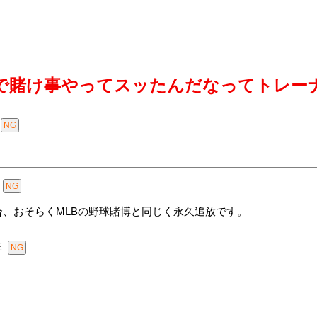
で賭け事やってスッたんだなってトレー
、おそらくMLBの野球賭博と同じく永久追放です。
E