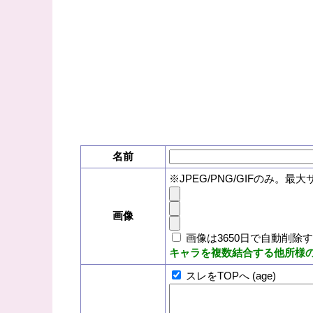
名前
※JPEG/PNG/GIFのみ。最大
画像
画像は3650日で自動削除
キャラを複数結合する他所様
スレをTOPへ (age)