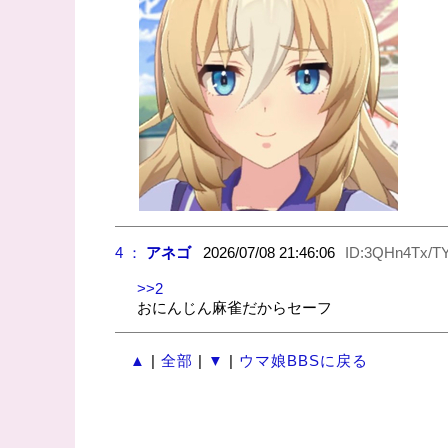
4 ：
アネゴ
2026/07/08 21:46:06
ID:3QHn4Tx/T
>>2
おにんじん麻雀だからセーフ
▲
|
全部
|
▼
|
ウマ娘BBSに戻る