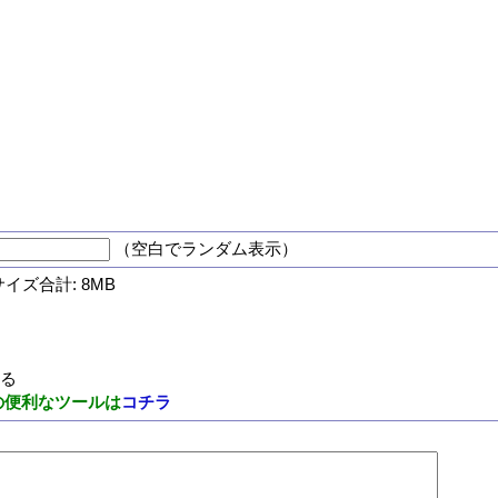
（空白でランダム表示）
サイズ合計: 8MB
する
の便利なツールは
コチラ