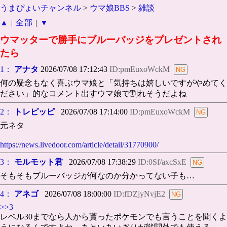
うまぴょいチャンネル
>
ウマ娘BBS
>
雑談
▲
|
全部
|
▼
ウマッターで勝手にブルーバッジをプレゼントされ
たら
1：
アナタ
2026/07/08 17:12:43
ID:pmEuxoWckM
何の疑念もなく喜ぶウマ娘と「気持ちは嬉しいですがやめてく
ださい」的なコメント出すウマ娘で割れそうだよね
2：
トレピッピ
2026/07/08 17:14:00
ID:pmEuxoWckM
元ネタ
https://news.livedoor.com/article/detail/31770900/
3：
モルモット君
2026/07/08 17:38:29
ID:0Sf/axcSxE
そもそもブルーバッジが何なのか分かってない子も…
4：
アネゴ
2026/07/08 18:00:00
ID:fDZjyNvjE2
>>3
レベル30までなら人から貰ったポケモンでも言うことを聞くよ