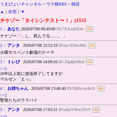
うまぴょいチャンネル
>
ウマ娘BBS
>
雑談
▲
|
全部
|
▼
チケゾー「タイシンテスト〜！」(ﾕﾗﾕﾗ
1：
あなた
2026/07/08 08:49:00
ID:7XXzufiX4o
チケゾー「…し、死んでる……。」
2：
アンタ
2026/07/08 12:52:18
ID:mv3D0srJM2
火曜サスペンス劇場のテーマ
3：
トレぴ
2026/07/08 14:09:16
ID:.Dg4jk00mI
>>2
20年以上前に放送終了してますが
マルゼン「えっ」
4：
お姉ちゃん
2026/07/08 15:40:40
ID:Xl8ScnwRcE
>>2
聖母たちのララバイ
5：
アンタ
2026/07/08 17:03:31
ID:mbsYMwZFbY
>>4