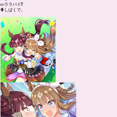
🥒ララパイ⁉️
🪻しばくで。