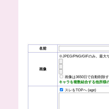
名前
※JPEG/PNG/GIFのみ。最大
画像
画像は3650日で自動削除
キャラを複数結合する他所様
スレをTOPへ (age)