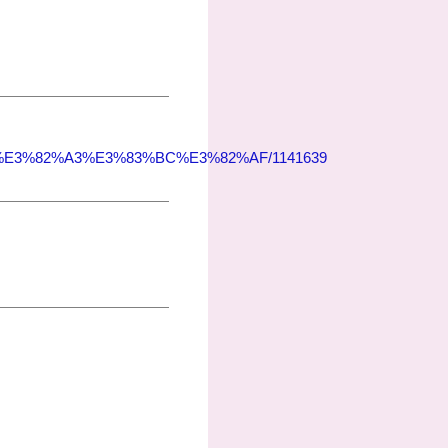
A6%E3%82%A3%E3%83%BC%E3%82%AF/1141639