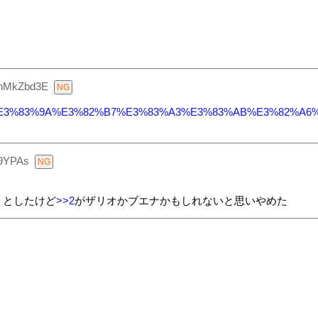
nMkZbd3E
3%82%B9%E3%83%9A%E3%82%B7%E3%83%A3%E3%83%AB%E3%82%
9YPAs
うとしたけど
>>2
がザリオかブエナかもしれないと思いやめた