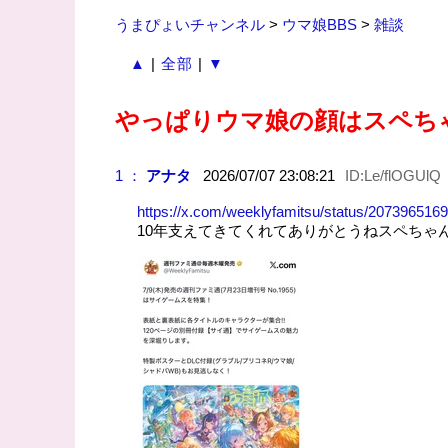
うまぴょいチャンネル
>
ウマ娘BBS
>
雑談
▲
|
全部
|
▼
やっぱりウマ娘の顔はスペち
1 ：
アナタ
2026/07/07 23:08:21
ID:Le/flOGUlQ
https://x.com/weeklyfamitsu/status/20739651
10年支えてきてくれてありがとうねスペちゃ