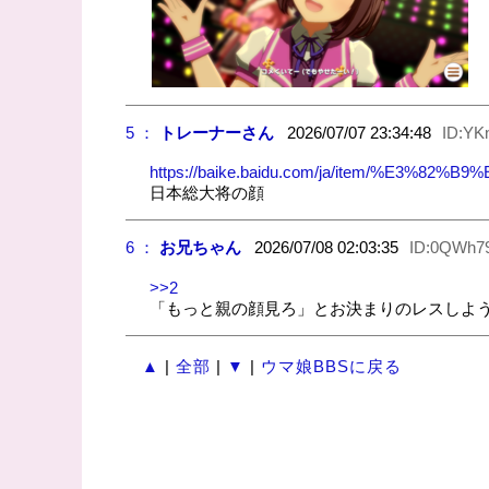
5 ：
トレーナーさん
2026/07/07 23:34:48
ID:YK
https://baike.baidu.com/ja/item/%E
日本総大将の顔
6 ：
お兄ちゃん
2026/07/08 02:03:35
ID:0QWh7
>>2
「もっと親の顔見ろ」とお決まりのレスしよ
▲
|
全部
|
▼
|
ウマ娘BBSに戻る