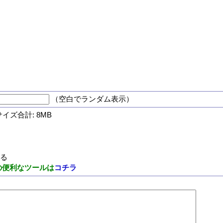
（空白でランダム表示）
サイズ合計: 8MB
する
の便利なツールは
コチラ