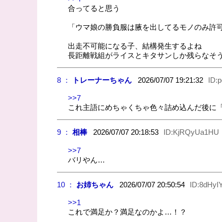
合ってると思う
「ウマ娘の勝負服は腋を出してるモノのみ許
出走不可能になる子、結構発生するよね
長距離戦組がライスとキタサンしか残らなそ
8 ：
トレーナーちゃん
2026/07/07 19:21:32
ID:
>>7
これ主語にめちゃくちゃ色々詰め込んだ後に
9 ：
相棒
2026/07/07 20:18:53
ID:KjRQyUa1HU
>>7
バリやん…
10 ：
お姉ちゃん
2026/07/07 20:50:54
ID:8dHyI
>>1
これで満足か？満足なのかよ…！？