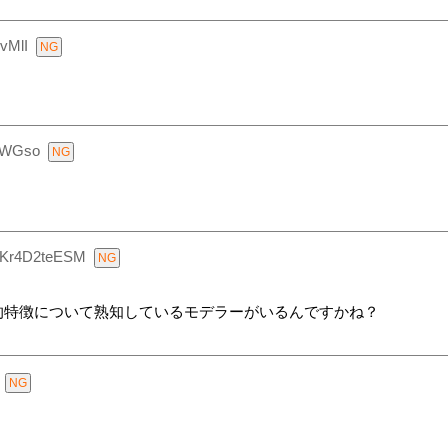
vMlI
BWGso
:Kr4D2teESM
的特徴について熟知しているモデラーがいるんですかね？
？