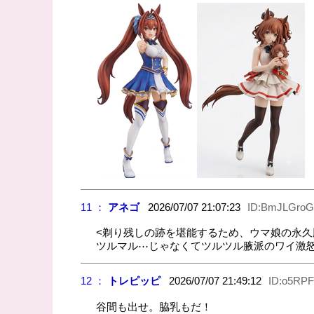
11 ：
アネゴ
2026/07/07 21:07:23
ID:BmJLGroG
<剃り残しの跡を堪能するため、ウマ娘の永
ツルマル⋯じゃなくてツルツル腋派のワイ激
12 ：
トレピッピ
2026/07/07 21:49:12
ID:o5RPF
谷間も出せ。脇乳もだ！