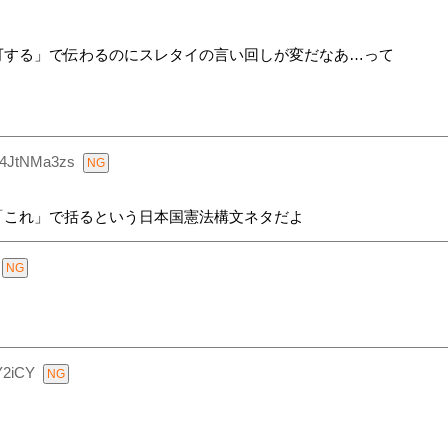
可する」で伝わるのにスレタイの言い回しが変だなあ…って
う
p4JtNMa3zs
「これ」で括るという日本国憲法構文ネタだよ
Y2iCY