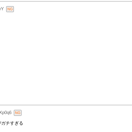
wY
Xp0q6
がガチすぎる