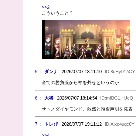
>>2
こういうこと？
5 ：
ダンナ
2026/07/07 18:11:10
ID:8dHyIY2iCY
全ての勝負服から袖を外せというのか
6 ：
大将
2026/07/07 18:14:54
ID:mfBG1.HJeQ
サトノダイヤモンド、敢然と拒否声明を発表
7 ：
トレぴ
2026/07/07 19:11:12
ID:Aixo4uqc8Y
>>4