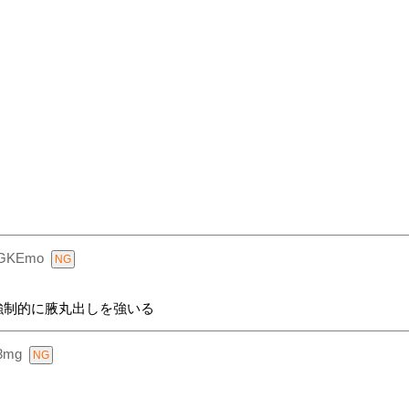
KGKEmo
強制的に腋丸出しを強いる
3mg