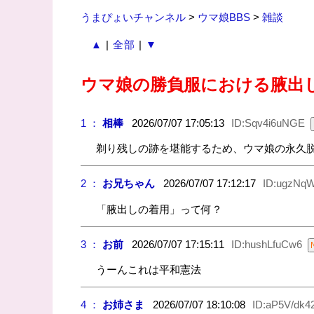
うまぴょいチャンネル
>
ウマ娘BBS
>
雑談
▲
|
全部
|
▼
ウマ娘の勝負服における腋出
1 ：
相棒
2026/07/07 17:05:13
ID:Sqv4i6uNGE
剃り残しの跡を堪能するため、ウマ娘の永久
2 ：
お兄ちゃん
2026/07/07 17:12:17
ID:ugzNqW
「腋出しの着用」って何？
3 ：
お前
2026/07/07 17:15:11
ID:hushLfuCw6
うーんこれは平和憲法
4 ：
お姉さま
2026/07/07 18:10:08
ID:aP5V/dk4