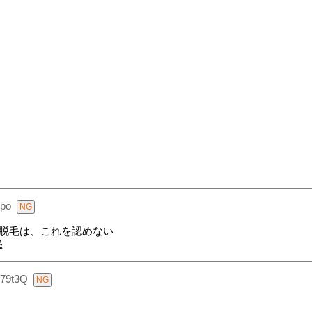
po
久脱毛は、これを認めない
怒
79t3Q