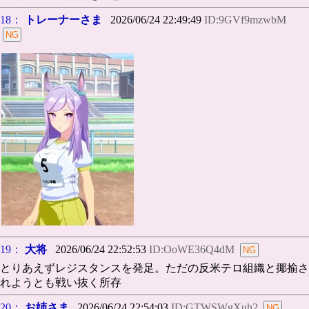
18：
トレーナーさま
2026/06/24 22:49:49
ID:9GVf9mzwbM
19：
大将
2026/06/24 22:52:53
ID:OoWE36Q4dM
とりあえずレジスタンスを発足。ただの反米テロ組織と揶揄さ
れようとも戦い抜く所存
20：
お姉さま
2026/06/24 22:54:03
ID:GTWSWgXuh2