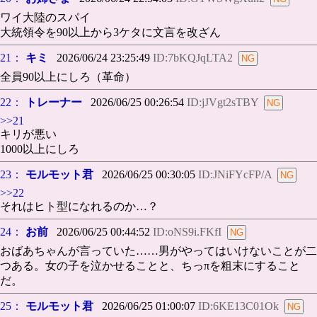
ワイ大陸のスパイ
大統領令を90以上から3ケタに文言を改ざん
21：
キミ
2026/06/24 23:25:49
ID:7bKQJqLTA2
全員90以上にしろ（革命）
22：
トレーナー
2026/06/25 00:26:54
ID:jJVgt2sTBY
>>21
キリが悪い
1000以上にしろ
23：
モルモット君
2026/06/25 00:30:05
ID:JNiFYcFP/A
>>22
それはヒト型になれるのか…？
24：
お前
2026/06/25 00:44:52
ID:oNS9i.FKfI
おばあちゃんが言っていた……男がやってはいけないことが二
つある。女の子を泣かせることと、ちっπを粗末にすること
だ。
25：
モルモット君
2026/06/25 01:00:07
ID:6KE13C01Ok