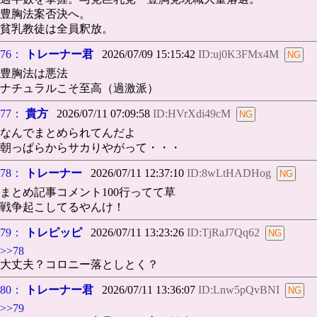
豊胸法案否決へ。
貧乳教徒は全員釈放。
76：
トレーナー君
2026/07/09 15:15:42
ID:uj0K3FMx4M
豊胸法は悪法
ナチュラルこそ至高（過激派）
77：
貴方
2026/07/11 07:09:58
ID:HVrXdi49cM
なんでまとめられてんだよ
朝っぱらからサカりやがって・・・
78：
トレーナー
2026/07/11 12:37:10
ID:8wLtHADHog
まとめ記事コメント100行ってて草
戦争起こしてるやんけ！
79：
トレピッピ
2026/07/11 13:23:26
ID:TjRaJ7Qq62
>>78
大丈夫？コロニー落としとく？
80：
トレーナー君
2026/07/11 13:36:07
ID:Lnw5pQvBNI
>>79