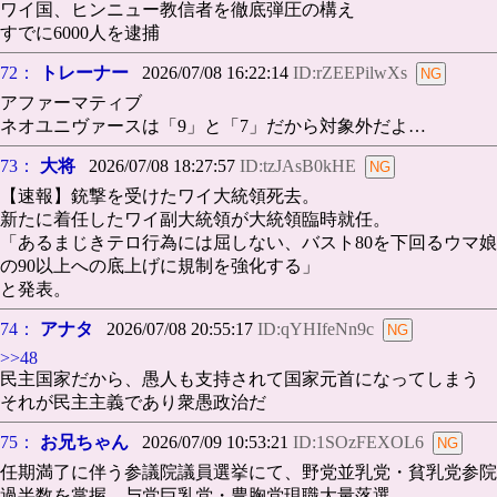
ワイ国、ヒンニュー教信者を徹底弾圧の構え
すでに6000人を逮捕
72：
トレーナー
2026/07/08 16:22:14
ID:rZEEPilwXs
アファーマティブ
ネオユニヴァースは「9」と「7」だから対象外だよ…
73：
大将
2026/07/08 18:27:57
ID:tzJAsB0kHE
【速報】銃撃を受けたワイ大統領死去。
新たに着任したワイ副大統領が大統領臨時就任。
「あるまじきテロ行為には屈しない、バスト80を下回るウマ娘
の90以上への底上げに規制を強化する」
と発表。
74：
アナタ
2026/07/08 20:55:17
ID:qYHIfeNn9c
>>48
民主国家だから、愚人も支持されて国家元首になってしまう
それが民主主義であり衆愚政治だ
75：
お兄ちゃん
2026/07/09 10:53:21
ID:1SOzFEXOL6
任期満了に伴う参議院議員選挙にて、野党並乳党・貧乳党参院
過半数を掌握。与党巨乳党・豊胸党現職大量落選。