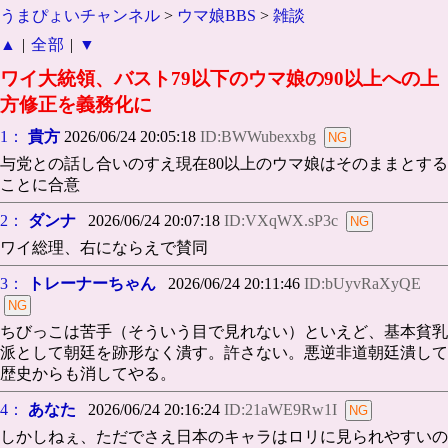
うまぴょいチャンネル
>
ウマ娘BBS
>
雑談
▲
|
全部
|
▼
ワイ大統領、バスト79以下のウマ娘の90以上への上
方修正を義務化に
1：
貴方
2026/06/24 20:05:18
ID:BWWubexxbg
与党との話し合いのすえ現在80以上のウマ娘はそのままとする
ことに合意
2：
ダンナ
2026/06/24 20:07:18
ID:VXqWX.sP3c
ワイ総理、右にならえで賛同
3：
トレーナーちゃん
2026/06/24 20:11:46
ID:bUyvRaXyQE
ちびっこは苦手（そういう目で見れない）といえど、基本貧乳
派として朝廷を跡形なく潰す。許さない。悪逆非道朝廷潰して
歴史からも消してやる。
4：
あなた
2026/06/24 20:16:24
ID:21aWE9Rw1I
しかしねぇ、ただでさえ日本のキャラはロリに見られやすいの