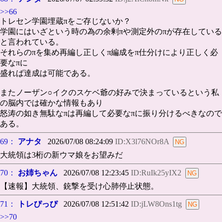
>>66
トレセン学園埋蔵πをご存じないか？
学園にはいざという時の為の余剰πや測定外のπが存在している
と言われている。
それらのπを集め再編し正しくπ編成をπ仕分けにより正しく必
要なπに
盛れば達成は可能である。
またノーザン○イクのスケベ爺の好みで決まっているという私
の脳内では確かな情報もあり
怒涛の如き無駄なπは再編して必要なπに振り分けるべきなので
ある。
69：
アナタ
2026/07/08 08:24:09
ID:X3l76NOr8A
大統領は3桁の新ウマ娘をお望みだ
70：
お姉ちゃん
2026/07/08 12:23:45
ID:RuIk25yIX2
【速報】大統領、銃撃を受け心肺停止状態。
71：
トレぴっぴ
2026/07/08 12:51:42
ID:jLW8Ons1tg
>>70