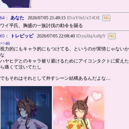
64：
あなた
2026/07/05 21:49:15
ID:nY0zUxT4OE
ワイ平氏、胸盛の一族討伐の勅令を賜る
65：
トレピッピ
2026/07/05 22:08:40
ID:ruJdqAn8pY
>>46
視力的にもキャラ的にもつけてる、というのが実情じゃないか
な
ハヤヒデとのキャラ被り避けるためにアイコンタクトに変えた
ら痛くて泣いてたし
でもそれはそれとして外すシーン結構あるんだよな…