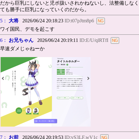
だから巨乳にしないと児ポ扱いされかねないし、法整備しなく
ても勝手に巨乳になっていくのだから。
5：
大将
2026/06/24 20:18:23
ID:t07pJtm8p6
ワイ国民、デモを起こす
6：
お兄ちゃん
2026/06/24 20:19:11
ID:E/U/qlRTfI
早速ダメじゃねーか
7：
お前
2026/06/24 20:19:53
ID:vS3LF.wV1c