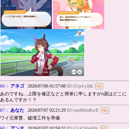
66：
アネゴ
2026/07/06 01:57:08
ID:5Up4.yJjlk
あのですね…上限を修正などと簡単に申しますがπ源はどこに
あるんですか！？
67：
あなた
2026/07/07 02:21:29
ID:vqe88JmRwE
ワイ元軍曹、破壊工作を準備
68：
アンタ
2026/07/07 02:59:32
ID:j2AiChbmNk