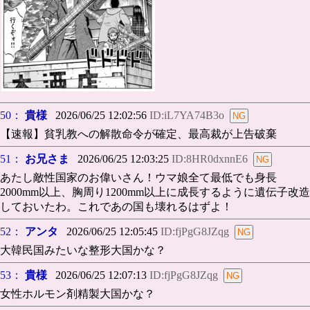
50：
貴様
2026/06/25 12:02:56
ID:iL7YA74B3o
【速報】貧乳教への解散命令が確定、最高裁が上告破棄
51：
お兄さま
2026/06/25 12:03:25
ID:8HR0dxnnE6
あたし敵性国家のお偉いさん！ウマ娘全て最低でも身長
2000mm以上、胸周り1200mm以上に成長するように遺伝子改造
しておいたわ。これであの国も壊れるはずよ！
52：
アンタ
2026/06/25 12:05:45
ID:fjPgG8JZqg
大韓民国みたいな整形大国かな？
53：
貴様
2026/06/25 12:07:13
ID:fjPgG8JZqg
女性ホルモン剤精製大国かな？