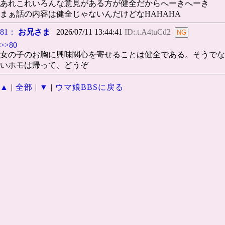
あれこれいろんな意見がある方が健全だからへーきへーき
まぁ話の内容は健全じゃないんだけどなHAHAHA
81：
お兄さま
2026/07/11 13:44:41
ID:.t.A4tuCd2
>>80
女の子のお胸に興味関心を寄せることは健全である。そうでな
いホモは帰って、どうぞ
▲
|
全部
|
▼
|
ウマ娘BBSに戻る