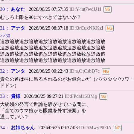
30：
あなた
2026/06/25 07:57:35
ID:Y4ut7wdU1I
むしろ上限を90にすべきではないか？
31：
アナタ
2026/06/25 08:37:18
ID:QrCuxNKKzI
>>30
追放追放追放追放追放追放追放追放追放追放追放
追放追放追放追放追放追放追放追放追放追放追放
追放追放追放追放追放追追放追放追放牧放追放追
追放追放追放追放追放追放追放追放追放追放追放
32：
アンタ
2026/06/25 09:22:43
ID:a.QrCsbD7c
貴公の首は柱に吊るされるのがお似合いだ（パパパパパウワー
ドドン）
33：
貴様
2026/06/25 09:27:21
ID:FPdal1SBMg
大統領の発言で世論を騒がせている間に、
「全てのウマ娘から眼鏡を外す法案」を
通していい？
34：
お姉ちゃん
2026/06/25 09:37:03
ID:f5MwyPl00A