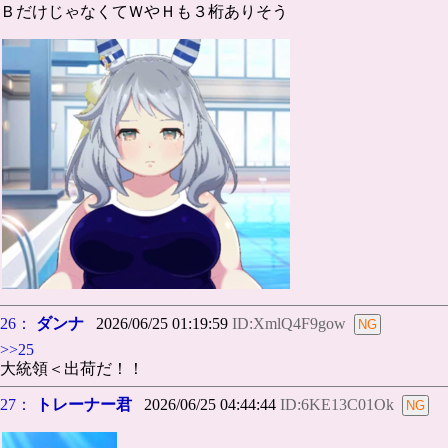
ＢだけじゃなくてＷやＨも３桁ありそう
26：
ダンナ
2026/06/25 01:19:59
ID:XmlQ4F9gow
>>25
大統領＜出荷だ！！
27：
トレーナー君
2026/06/25 04:44:44
ID:6KE13C01Ok