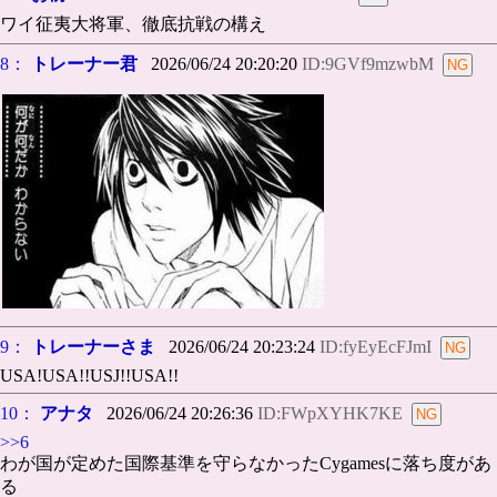
ワイ征夷大将軍、徹底抗戦の構え
8：
トレーナー君
2026/06/24 20:20:20
ID:9GVf9mzwbM
9：
トレーナーさま
2026/06/24 20:23:24
ID:fyEyEcFJmI
USA!USA!!USJ!!USA!!
10：
アナタ
2026/06/24 20:26:36
ID:FWpXYHK7KE
>>6
わが国が定めた国際基準を守らなかったCygamesに落ち度があ
る