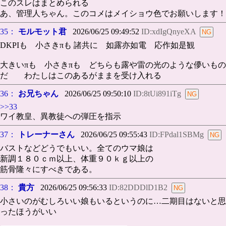
このスレはまとめられる
あ、管理人ちゃん。このコメはメイショウ色でお願いします！
35：
モルモット君
2026/06/25 09:49:52
ID:xdIgQnyeXA
DKPIも 小さきπも 諸共に 如露亦如電 応作如是観
大きいπも 小さきπも どちらも露や雷の光のような儚いもの
だ わたしはこのあるがままを受け入れる
36：
お兄ちゃん
2026/06/25 09:50:10
ID:8tUi891iTg
>>33
ワイ教皇、異教徒への弾圧を指示
37：
トレーナーさん
2026/06/25 09:55:43
ID:FPdal1SBMg
バストなどどうでもいい。全てのウマ娘は
新調１８０ｃｍ以上、体重９０ｋｇ以上の
筋骨隆々にすべきである。
38：
貴方
2026/06/25 09:56:33
ID:82DDDlD1B2
小さいのがむしろいい娘もいるというのに…二期目はないと思
ったほうがいい