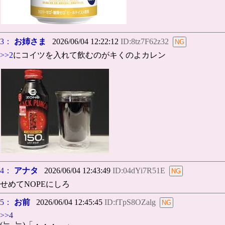
3：
お姉さま
2026/06/04 12:22:12
ID:8tz7F62z32
>>2
にコイツを入れて飲むのがキくのよカレン
4：
アナタ
2026/06/04 12:43:49
ID:04dYi7R51E
せめてNOPEにしろ
5：
お前
2026/06/04 12:45:45
ID:fTpS8OZalg
>>4
(눈_눈)「・・・。」