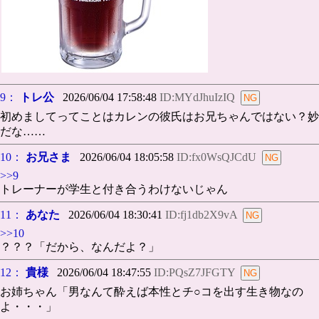
9：
トレ公
2026/06/04 17:58:48
ID:MYdJhuIzIQ
初めましてってことはカレンの彼氏はお兄ちゃんではない？妙
だな……
10：
お兄さま
2026/06/04 18:05:58
ID:fx0WsQJCdU
>>9
トレーナーが学生と付き合うわけないじゃん
11：
あなた
2026/06/04 18:30:41
ID:fj1db2X9vA
>>10
？？？「だから、なんだよ？」
12：
貴様
2026/06/04 18:47:55
ID:PQsZ7JFGTY
お姉ちゃん「男なんて酔えば本性とチ○コを出す生き物なの
よ・・・」