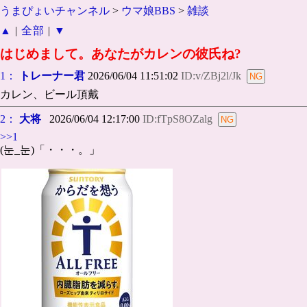
うまぴょいチャンネル
>
ウマ娘BBS
>
雑談
▲
|
全部
|
▼
はじめまして。あなたがカレンの彼氏ね?
1：
トレーナー君
2026/06/04 11:51:02
ID:v/ZBj2l/Jk
カレン、ビール頂戴
2：
大将
2026/06/04 12:17:00
ID:fTpS8OZalg
>>1
(눈_눈)「・・・。」