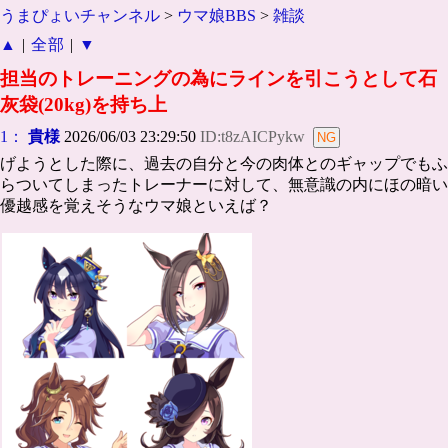
うまぴょいチャンネル
>
ウマ娘BBS
>
雑談
▲
|
全部
|
▼
担当のトレーニングの為にラインを引こうとして石
灰袋(20kg)を持ち上
1：
貴様
2026/06/03 23:29:50
ID:t8zAICPykw
げようとした際に、過去の自分と今の肉体とのギャップでもふ
らついてしまったトレーナーに対して、無意識の内にほの暗い
優越感を覚えそうなウマ娘といえば？