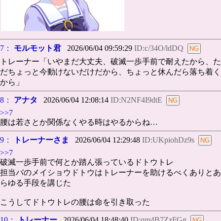
7：
モルモット君
2026/06/04 09:59:29
ID:c/34O/ldDQ
トレーナー「いやまだ大丈夫、破滅一歩手前で耐えたから、た
だちょっと今動けないだけだから、ちょっと休んだら落ち着く
から」
8：
アナタ
2026/06/04 12:08:14
ID:N2NF4I9dtE
>>7
腰は若さとか関係なくやる時はやるからね…
9：
トレーナーさま
2026/06/04 12:29:48
ID:UKpiohDz9s
>>7
破滅一歩手前で何とか踏ん張っているドトウトレ
担当バのメイショウドトウはトレーナーを助けるべくありとあ
らゆる手段を講じた
こうしてドトウトレの腰は命を引き取った
10：
トレーナー
2026/06/04 18:48:40
ID:qm4B7ZzFGg