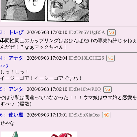
3：
トレぴ
2026/06/03 17:00:10
ID:CPn6VUgB5A
👻同性同士のカップリングはおひんばだけの専売特許じゃねぇ
んだぜ！？なぁマックちゃん！
4：
アナタ
2026/06/03 17:02:04
ID:5O18LCHE26
>>3
しっ！しっ！
イージーゴア！イージーゴアですわ！
5：
アンタ
2026/06/03 17:06:10
ID:Be10bwP.0Q
やはり私は間違っていなかった！！！ウマ娘はウマ娘と恋愛を
すべッ（爆散）
6：
使い魔
2026/06/03 17:19:01
ID:9xSoXhtOss
せやな