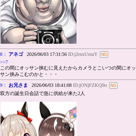
8：
アネゴ
2026/06/03 17:31:56
ID:j2rnxUrnaY
>>7
この間にオッサン挟むに見えたからカメラとこいつの間にオッ
サン挟みこむのかと・・・
9：
お兄さま
2026/06/03 18:41:08
ID:jONjFZKQ9o
双方の誕生日会話で急に供給が来た2人