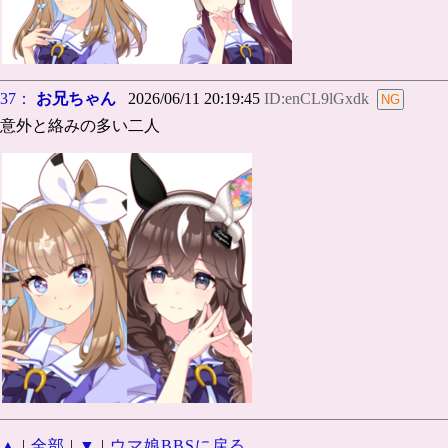
37：
お兄ちゃん
2026/06/11 20:19:45
ID:enCL9lGxdk
意外と絡みの多い二人
▲
|
全部
|
▼
|
ウマ娘BBSに戻る