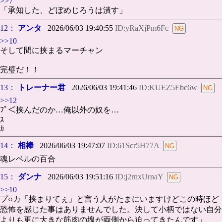
>>7
「承知した、どぼめじろうは潰す」
12：
アンタ
2026/06/03 19:40:55
ID:yRaXjPm6Fc
>>10
そして間に挟まるマーチャン
完璧だ！！
13：
トレーナー君
2026/06/03 19:41:46
ID:KUEZ5Ebc6w
>>12
ﾌﾟ＜挟んだのか…俺以外の奴を…
ｽ
ｶ
14：
相棒
2026/06/03 19:47:07
ID:61Scr5H77A
魂レベルの百合
15：
ダンナ
2026/06/03 19:51:16
ID:j2rnxUrnaY
>>10
プ○カ「挟まりてぇ」と言う人がたまにいますけどこの時ほど
恐怖を感じた事はありませんでした。決して小柄ではない自分
よりも更に大きな筋肉の塊が両側から迫ってきたんです」