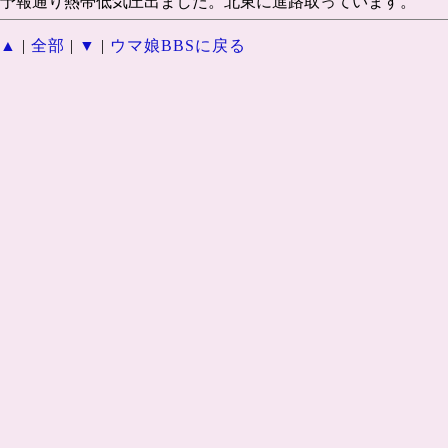
予報通り熱帯低気圧出ました。北東に進路取っています。
▲
|
全部
|
▼
|
ウマ娘BBSに戻る