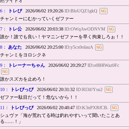
黙ライトオ
6：
トレぴ
2026/06/02 19:20:26
ID:BloUQZ1gkQ
チャンミーにむかっていくゼファー
7：
トレ公
2026/06/02 20:03:38
ID:OWqAwODNVM
誰か！誰でも良い！ヤマニンゼファーを早く拘束しろぉ！！
8：
あなた
2026/06/02 20:25:00
ID:y5cx0oIauA
チャンミをヨロシクネ
9：
トレーナーちゃん
2026/06/02 20:29:27
ID:o0BRWaz0Fc
誰かスズカを止めろ！
10：
トレぴっぴ
2026/06/02 20:31:32
ID:RI3if/Ysu2
ゼファー駄目だって！危ないから！！
11：
トレぴっぴ
2026/06/02 20:40:47
ID:K3nPXRfCB.
シュヴァ「海が荒れてる時は釣れやすいって聞いたことあ
る……！」