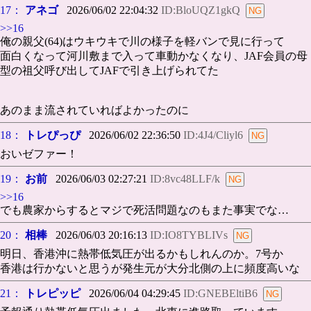
17：
アネゴ
2026/06/02 22:04:32
ID:BloUQZ1gkQ
>>16
俺の親父(64)はウキウキで川の様子を軽バンで見に行って
面白くなって河川敷まで入って車動かなくなり、JAF会員の母
型の祖父呼び出してJAFで引き上げられてた
あのまま流されていればよかったのに
18：
トレぴっぴ
2026/06/02 22:36:50
ID:4J4/Cliyl6
おいゼファー！
19：
お前
2026/06/03 02:27:21
ID:8vc48LLF/k
>>16
でも農家からするとマジで死活問題なのもまた事実でな…
20：
相棒
2026/06/03 20:16:13
ID:IO8TYBLIVs
明日、香港沖に熱帯低気圧が出るかもしれんのか。7号か
香港は行かないと思うが発生元が大分北側の上に頻度高いな
21：
トレピッピ
2026/06/04 04:29:45
ID:GNEBEltiB6