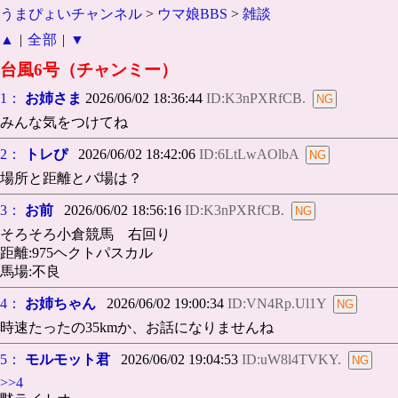
うまぴょいチャンネル
>
ウマ娘BBS
>
雑談
▲
|
全部
|
▼
台風6号（チャンミー）
1：
お姉さま
2026/06/02 18:36:44
ID:K3nPXRfCB.
みんな気をつけてね
2：
トレぴ
2026/06/02 18:42:06
ID:6LtLwAOlbA
場所と距離とバ場は？
3：
お前
2026/06/02 18:56:16
ID:K3nPXRfCB.
そろそろ小倉競馬 右回り
距離:975ヘクトパスカル
馬場:不良
4：
お姉ちゃん
2026/06/02 19:00:34
ID:VN4Rp.Ul1Y
時速たったの35kmか、お話になりませんね
5：
モルモット君
2026/06/02 19:04:53
ID:uW8l4TVKY.
>>4