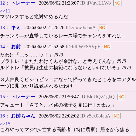
12：
トレーナー
2026/06/02 21:23:07
ID:tfVuv.LLWo
>>11
マジレスすると絶対やめるんだ
13：
キミ
2026/06/02 21:26:26
ID:y5cx0oIauA
チャンミ―が直撃しているレース場でチャンミをすれば...
14：
お前
2026/06/02 21:52:58
ID:hIPWFSSVgE
たわけ「…ッ……ッ！」ｿﾜｿﾜ
ブラトレ「またたわけくんが余計なこと考えてんな」ｿﾜｿﾜ
ルドトレ「教員は生徒の模範にならないといけないぞ」ｿﾜｿﾜ
３人仲良くビショビショになって帰ってきたところをエアグル
ーヴに見つかり説教されるたわけ
15：
トレーナー
2026/06/02 21:56:47
ID:BloUQZ1gkQ
アキュート「さてと、水路の様子を見に行くかねぇ」
16：
お姉ちゃん
2026/06/02 22:02:02
ID:y5cx0oIauA
>>15
これやってマジで○亡する高齢者（特に農家）居るから焦る