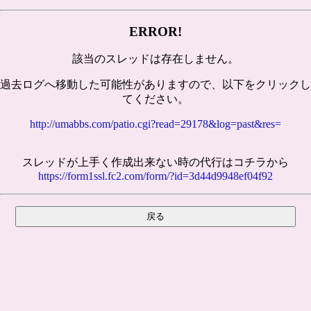
ERROR!
該当のスレッドは存在しません。
過去ログへ移動した可能性がありますので、以下をクリックし
てください。
http://umabbs.com/patio.cgi?read=29178&log=past&res=
スレッドが上手く作成出来ない時の代行はコチラから
https://form1ssl.fc2.com/form/?id=3d44d9948ef04f92