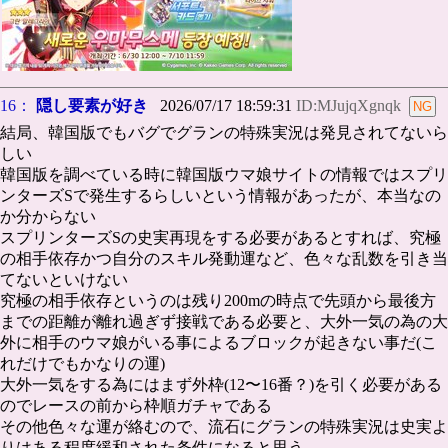
16：
隠し要素が好き
2026/07/17 18:59:31
ID:MJujqXgnqk
結局、韓国版でもバグでグランの特殊実況は発見されてないら
しい
韓国版を調べている時に韓国版ウマ娘サイトの情報ではスプリ
ンターズSで発生するらしいという情報があったが、本当なの
か分からない
スプリンターズSの史実再現をする必要があるとすれば、究極
の相手依存かつ自分のスキル発動運など、色々な乱数を引き当
てないといけない
究極の相手依存というのは残り200mの時点で先頭から最後方
までの距離が離れ過ぎず接戦である必要と、大外一気の為の大
外に相手のウマ娘がいる事によるブロックが起きない事だ(こ
れだけでもかなりの運)
大外一気をする為にはまず外枠(12〜16番？)を引く必要がある
のでレースの前から枠順ガチャである
その他色々な運が絡むので、流石にグランの特殊実況は史実よ
りはある程度緩和された条件になると思う