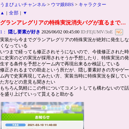
うまぴょいチャンネル
>
ウマ娘BBS
>
キャラクター
▲
|
全部
|
▼
グランアレグリアの特殊実況消失バグが直るまで…
1：
隠し要素が好き
2026/06/02 00:45:00
ID:FEjUMV/3oE
実装から今までグランアレグリアの特殊実況が絶対に発生しな
くなっている
いつまで経っても修正されそうにないので、今後修正された時
に史実のどの実況が採用されそうか予想したり、特殊実況の発
生する条件を予想とゲーム内で再現出来るか検証している
修正されるまでの助走という所だが、隠し要素好きの方やゲー
ム内で史実再現してみたい方、実装当時に特殊実況を探してい
た方などの意見も聞きたい
もちろん気軽にこの件についてコメントしても構わないので話
を盛り上げていって貰えると助かる