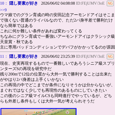
10：
隠し要素が好き
2026/06/02 04:08:08
ID:FEjUMV/3oE
>>9
ウマ娘でのグラン育成の時の安田記念アーモンドアイはそこま
で強くない普通のライバルなので、ただ2バ身半差で勝利だけ
なら簡単ではある
これに何か難しい条件があれば変わってくる
ちなみにグラン育成で一番強いアーモンドアイはクラシック級
天皇賞・秋である
主に専用バッドコンディションでデバフがかかってるのが原因
11：
隠し要素が好き
2026/06/02 23:25:39
ID:FEjUMV/3oE
現在、史実再現するもので一番難しいであろうシニア級スプリ
ンターズSの再現を研究中だ
残り200mで12位の位置から大外一気で勝利することは出来た
がやはり2バ身差は上手くいかない
この再現の中でどこまでが条件になりそうかは分からないが、
まぐれではなく少しでも再現性のあるものにしていきたい
この後のシニア級マイルCSも同時進行でやっているが、どち
らも外差し条件もしくは大外一気が考えられそうだ