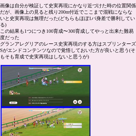
画像は自分が検証して史実再現にかなり近づけた時の位置関係
だが、画像上の見ると残り200m付近でここまで混戦にならな
いと史実再現は無理だった(どちらもほぼ1バ身差で勝利してい
る)
この結果も1つにつき100育成〜300育成してやっと出来た難易
度だった
グランアレグリアのレース史実再現のする方はスプリンターズ
Sがエンドコンテンツなので覚悟しておいた方が良いと思う(そ
もそも育成で史実再現はしないと思うが)