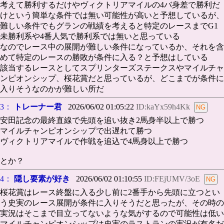
考えて勝利するだけやヴィクトリアマイルの4バ身差で勝利だ
けという簡単な条件では無い可能性が高いと予想しているが、
難しい条件でもグランの戦績を考えると特定のレースまでG1
未勝利系や4番人気で勝利系では無いと思っている
なのでレース中の展開が難しい条件になっているか、それを含
めて特定のレースの勝敗が条件に入る？と予想はしている
該当するレースとしてスプリンターズステークスやマイルチャ
ンピオンシップ、桜花賞だと思っているが、どこまでが条件に
入りそうなのかが難しい所だ
3：
トレーナー君
2026/06/02 01:05:22
ID:kaYx59h4Kk
安田記念の最終直線で先頭を追い抜き2馬身半以上で勝つ
マイルチャンピオンシップで出遅れて勝つ
ヴィクトリアマイルで作戦を追込で4馬身以上で勝つ
とか？
4：
隠し要素が好き
2026/06/02 01:10:55
ID:FEjUMV/3oE
桜花賞はレース終盤に入る少し前に2番手から先頭に立つとい
う史実のレース展開が条件に入りそうだと思ったが、その時の
実況はそこまで目立ってないような気がするので可能性は低い
マイルチャンピオンシップは史実のラストランの実況が有名だ