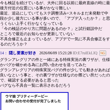
今も検証を続けているが、大外に回る以前に最終直線の時に最
後方付近の位置にいる事がかなり難しい
最近、追込にしていてもステ調整済み+スキルまだ未発動で中
段か少し後方にいる事が多いので、「アプデ入ったか？」と思
うくらい上手く行かなくなっている
「今の検証のやり方に問題があるのか？」と試行錯誤中だ
ところで最近のお知らせが更新していない
不具合修正も止まっているが、アプデで一気に不具合修正をす
るのだろうか？
14：
隠し要素が好き
2026/06/09 15:21:28
ID:E7rulEkLIQ
グランアレグリアの件と一緒にある特殊実況の裏ワザが、仕様
かバグか確かめる為にお問い合わせを送ってみた
グランアレグリアの特殊実況バグの件が少しでも動きがあれば
良いなという事と、その裏ワザが仕様なのか際どい所だったの
で、確認する必要があると思った
バグなら不具合一覧に表示されるだろう