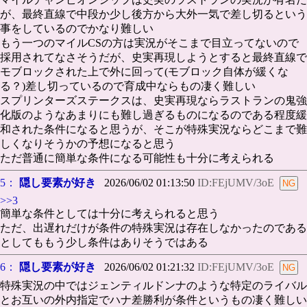
が、最終直線で中段か少し後方から大外一気で差し切るという
事をしているのでかなり難しい
もう一つのマイルCSの方は実況がそこまで目立ってないので
採用されてなさそうだが、史実再現しようとすると最終直線で
モブロックされた上で外に回って(モブロック自体が緩くな
る？)差し切っているので育成中ならもの凄く難しい
スプリンターズステークスは、史実再現ならラストランの鬼強
化版のようなあまりにも難し過ぎるものになるのである程度緩
和された条件になると思うが、そこが特殊実況ならどこまで難
しくなりそうかの予想になると思う
ただ普通に簡単な条件になる可能性も十分に考えられる
5：
隠し要素が好き
2026/06/02 01:13:50
ID:FEjUMV/3oE
>>3
簡単な条件としては十分に考えられると思う
ただ、出遅れだけが条件の特殊実況は存在しなかったのである
としてももう少し条件はありそうではある
6：
隠し要素が好き
2026/06/02 01:21:32
ID:FEjUMV/3oE
特殊実況の中ではジェンティルドンナのような特定のライバル
とお互いの外内指定でハナ差勝利が条件というもの凄く難しい