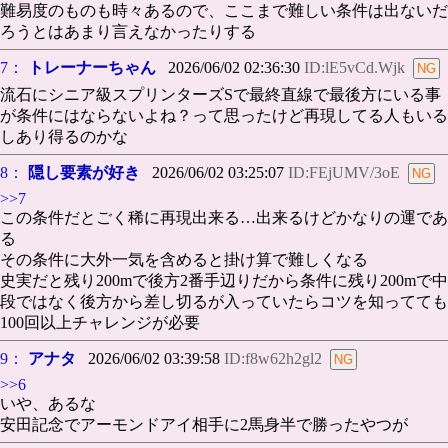
難易度のものも時々あるので、ここまで難しい条件は出ないだ
ろうとはあまり言えなかったりする
7：
トレーナーちゃん
2026/06/02 02:36:30
ID:lE5vCd.Wjk
流石にシニア級スプリンターズSで最終直線で最後方にいる事
が条件にはならないよね？って思ったけど再現してる人もいる
しあり得るのかな
8：
隠し要素が好き
2026/06/02 03:25:07
ID:FEjUMV/3oE
>>7
この条件だとごく稀に再現出来る…出来るけどかなりの運であ
る
その条件に大外一気を含めると掛け算で難しくなる
史実だと残り200mで後方2番手辺りだから条件に残り200mで中
段ではなく後方から差し切るが入っていたらコツを知ってても
100回以上チャレンジが必要
9：
アナタ
2026/06/02 03:39:58
ID:f8w62h2gl2
>>6
いや、あるな
安田記念でアーモンドアイ相手に2馬身半で勝ったやつが