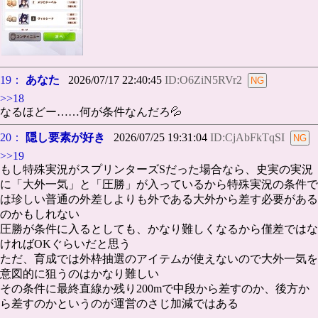
19：
あなた
2026/07/17 22:40:45
ID:O6ZiN5RVr2
>>18
なるほどー……何が条件なんだろ💦
20：
隠し要素が好き
2026/07/25 19:31:04
ID:CjAbFkTqSI
>>19
もし特殊実況がスプリンターズSだった場合なら、史実の実況
に「大外一気」と「圧勝」が入っているから特殊実況の条件で
は珍しい普通の外差しよりも外である大外から差す必要がある
のかもしれない
圧勝が条件に入るとしても、かなり難しくなるから僅差ではな
ければOKぐらいだと思う
ただ、育成では外枠抽選のアイテムが使えないので大外一気を
意図的に狙うのはかなり難しい
その条件に最終直線か残り200mで中段から差すのか、後方か
ら差すのかというのが運営のさじ加減ではある