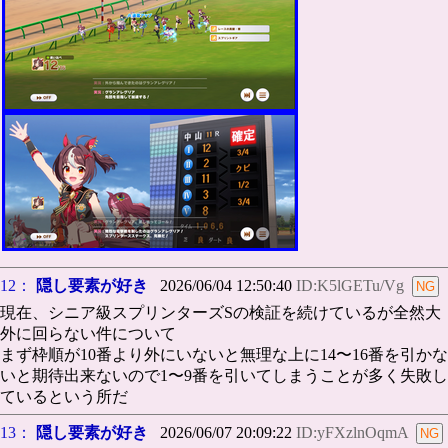
12：
隠し要素が好き
2026/06/04 12:50:40
ID:K5lGETu/Vg
現在、シニア級スプリンターズSの検証を続けているが全然大
外に回らない件について
まず枠順が10番より外にいないと無理な上に14〜16番を引かな
いと期待出来ないので1〜9番を引いてしまうことが多く失敗し
ているという所だ
13：
隠し要素が好き
2026/06/07 20:09:22
ID:yFXzlnOqmA