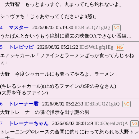
大野智「もっとまっすぐ、丸まってたら釣れないよ」
シュヴァち「じゃあやってくださいよ!(怒)」
4：
マスター
2026/06/02 05:19:30
ID:BloUQZ1gkQ
うたばんとかいうもう絶対に過去の映像OAできない番組…
5：
トレピッピ
2026/06/02 05:21:22
ID:SWuLgfq1Eg
エアシャカール「ファインとラーメンばっか食ってんじゃね
ぇ」
大野「今度シャカールにも奢ってやるよ、ラーメン」
(キレるシャカール)(止めるファインのSPのみなさん)
(大野を守るファイン)
6：
トレーナー君
2026/06/02 05:22:33
ID:BloUQZ1gkQ
大野トレーナーの隣で指示を出す謎の男
7：
トレーナーちゃん
2026/06/02 08:01:49
ID:6OqeaLzrQA
トレーニングやレースの合間に釣りに行って怒られる大野トレ
ーナー