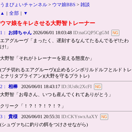
うまぴょいチャンネル
>
ウマ娘BBS
>
雑談
▲
|
全部
|
▼
ウマ娘をキレさせる大野智トレーナー
1：
お姉ちゃん
2026/06/01 18:03:48
ID:naGQP5CgGM
エアグルーヴ「まったく、遅刻するなんてたるんでるぞ!たわ
け!」
大野智「それがトレーナーを迎える態度か」
(ブチ切れるエアグルーヴ)(止めるシンボリルドルフとルドトレ
とナリタブライアン)(大野を守るブラトレ)
2：
相棒
2026/06/01 18:43:17
ID:3Us8c2XcFI
大野智「お母さん、いつも産んでくれてありがとう」
クリーク「！？！？！？！？」
3：
貴様
2026/06/01 20:55:31
ID:CKYswxAaXY
(シュヴァちに釣りの餌をつけさせながら)