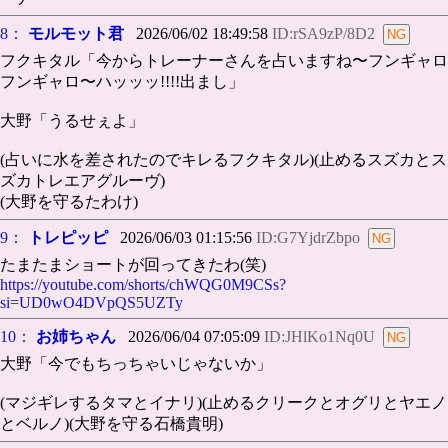
8：
モルモット君
2026/06/02 18:49:58
ID:rSA9zP/8D2
フクキタル「今からトレーナーさんを占いますね〜フンギャロ
フンギャロ〜ハッッッ!!!!出まし」
大野「うるせぇよ」
(占いに水を差されたのでキレるフクキタル)(止めるスズカとス
ズカトレエアグルーヴ)
(大野を守るたわけ)
9：
トレピッピ
2026/06/03 01:15:56
ID:G7YjdrZbpo
たまたまショートが回ってきたわ(笑)
https://youtube.com/shorts/chWQG0M9CSs?
si=UD0wO4DVpQS5UZTy
10：
お姉ちゃん
2026/06/04 07:05:09
ID:JHlKo1Nq0U
大野「今でもちっちゃいじゃないか」
(マジギレするタマとイナリ)(止めるクリークとオグリとヤエノ
とベルノ)(大野を守る石橋貴明)