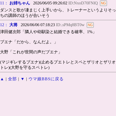
11：
お姉ちゃん
2026/06/05 09:26:02
ID:NxoD70FNlQ
ダンスと歌が凄まじく上手いから、トレーナーというよりそっ
ちの講師のほうが合いそう
12：
大将
2026/06/06 07:18:23
ID:.sPMq8BT0w
津田健次郎「隣人や幼馴染と結婚できる確率、1%」
ブエナ「だから、なんだよ。」
大野「これが世間の声だブエナ」
(マジギレするブエナ)(止めるブエトレとスペとザリオとザリオ
トレ)(大野を守るスペトレ)
▲
|
全部
|
▼
|
ウマ娘BBSに戻る