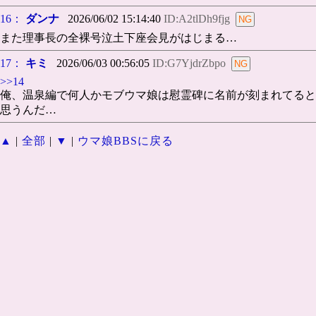
16：
ダンナ
2026/06/02 15:14:40
ID:A2tlDh9fjg
また理事長の全裸号泣土下座会見がはじまる…
17：
キミ
2026/06/03 00:56:05
ID:G7YjdrZbpo
>>14
俺、温泉編で何人かモブウマ娘は慰霊碑に名前が刻まれてると
思うんだ…
▲
|
全部
|
▼
|
ウマ娘BBSに戻る