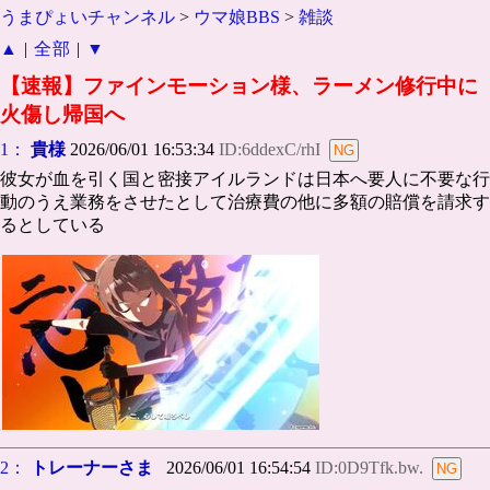
うまぴょいチャンネル
>
ウマ娘BBS
>
雑談
▲
|
全部
|
▼
【速報】ファインモーション様、ラーメン修行中に
火傷し帰国へ
1：
貴様
2026/06/01 16:53:34
ID:6ddexC/rhI
彼女が血を引く国と密接アイルランドは日本へ要人に不要な行
動のうえ業務をさせたとして治療費の他に多額の賠償を請求す
るとしている
2：
トレーナーさま
2026/06/01 16:54:54
ID:0D9Tfk.bw.