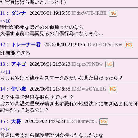
た写真はばら撒いとこっと！)
11：
ダンナ
2026/06/01 19:15:56
ID:bxWTB/IRBE
>>10
帰国が必要なほどの火傷負ったのなら
火傷する前の写真見るの自傷行為になりそう…
12：
トレーナー君
2026/06/01 21:29:36
ID:gTFDP/yUKw
SP無能すぎる
13：
アネゴ
2026/06/01 21:33:23
ID:.pte/PPNDw
>>11
もしもやけど跡がキスマークみたいな見た目だったら？
14：
使い魔
2026/06/01 21:48:55
ID:DwwOYu/EJs
え？生身で温泉を掘らせていた？
ガスや高温の温泉が噴き出す恐れや地盤沈下に巻き込まれる可
能性だってあるのに？
15：
大将
2026/06/02 14:09:24
ID:4H0rmwttS.
>>14
普通に考えたら保護者説明会待ったなしだよな