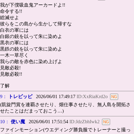
我が下僕吸血鬼アーカードよ!!
命令する!!
総滅せよ
彼らをこの島から生かして帰すな
白衣の軍には
白銀の銃を以って朱に染めよ
黒衣の軍には
黒鉄の銃を以って朱に染めよ
一木一草尽く
我らの敵を赤色に染め上げよ
見敵必殺!
見敵必殺!!
了解
9：
トレピッピ
2026/06/01 17:49:17
ID:XxRiaKrd2o
(凱旋門賞を連覇させたり、畑仕事させたり、無人島を開拓さ
せたことはだまっておこう…)
10：
使い魔
2026/06/01 17:51:54
ID:JdzZbhIwk2
ファインモーション(ウエディング勝負服でトレーナーと撮っ