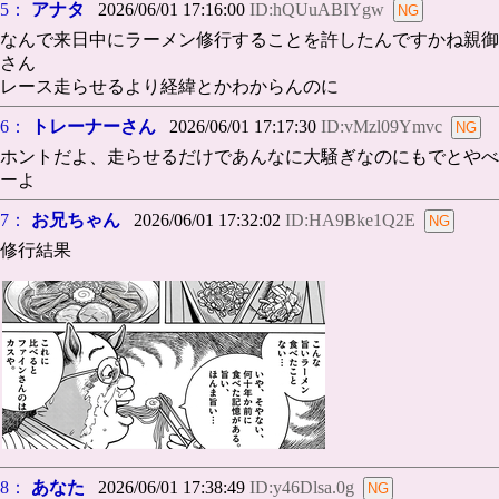
5：
アナタ
2026/06/01 17:16:00
ID:hQUuABIYgw
なんで来日中にラーメン修行することを許したんですかね親御
さん
レース走らせるより経緯とかわからんのに
6：
トレーナーさん
2026/06/01 17:17:30
ID:vMzl09Ymvc
ホントだよ、走らせるだけであんなに大騒ぎなのにもでとやべ
ーよ
7：
お兄ちゃん
2026/06/01 17:32:02
ID:HA9Bke1Q2E
修行結果
8：
あなた
2026/06/01 17:38:49
ID:y46Dlsa.0g