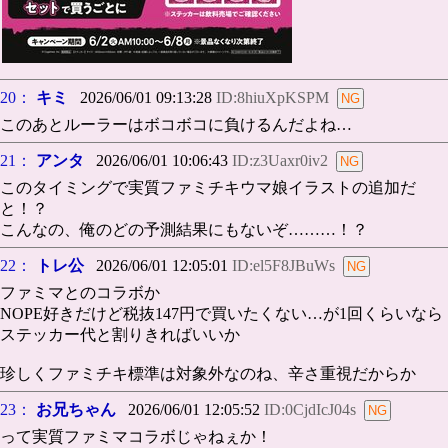
20：
キミ
2026/06/01 09:13:28
ID:8hiuXpKSPM
このあとルーラーはボコボコに負けるんだよね…
21：
アンタ
2026/06/01 10:06:43
ID:z3Uaxr0iv2
このタイミングで実質ファミチキウマ娘イラストの追加だ
と！？
こんなの、俺のどの予測結果にもないぞ………！？
22：
トレ公
2026/06/01 12:05:01
ID:el5F8JBuWs
ファミマとのコラボか
NOPE好きだけど税抜147円で買いたくない…が1回くらいなら
ステッカー代と割りきればいいか
珍しくファミチキ標準は対象外なのね、辛さ重視だからか
23：
お兄ちゃん
2026/06/01 12:05:52
ID:0CjdIcJ04s
って実質ファミマコラボじゃねぇか！