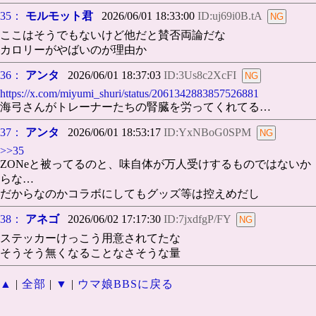
35：
モルモット君
2026/06/01 18:33:00
ID:uj69i0B.tA
ここはそうでもないけど他だと賛否両論だな
カロリーがやばいのが理由か
36：
アンタ
2026/06/01 18:37:03
ID:3Us8c2XcFI
https://x.com/miyumi_shuri/status/2061342883857526881
海弓さんがトレーナーたちの腎臓を労ってくれてる…
37：
アンタ
2026/06/01 18:53:17
ID:YxNBoG0SPM
>>35
ZONeと被ってるのと、味自体が万人受けするものではないか
らな…
だからなのかコラボにしてもグッズ等は控えめだし
38：
アネゴ
2026/06/02 17:17:30
ID:7jxdfgP/FY
ステッカーけっこう用意されてたな
そうそう無くなることなさそうな量
▲
|
全部
|
▼
|
ウマ娘BBSに戻る