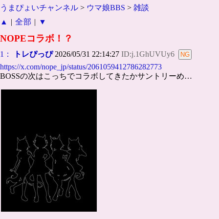
うまぴょいチャンネル
>
ウマ娘BBS
>
雑談
▲
|
全部
|
▼
NOPEコラボ！？
1：
トレぴっぴ
2026/05/31 22:14:27
ID:j.1GhUVUy6
https://x.com/nope_jp/status/2061059412786282773
BOSSの次はこっちでコラボしてきたかサントリーめ…