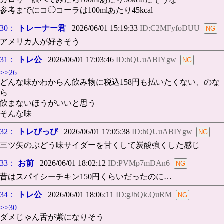
参考までにコ◯コーラは100mlあたり45kcal
30：
トレーナー君
2026/06/01 15:19:33
ID:C2MFyfoDUU
アメリカ人が好きそう
31：
トレ公
2026/06/01 17:03:46
ID:hQUuABIYgw
>>26
どんな味かわからん飲み物に税込158円も払いたくない、のな
ら
飲まないほうがいいと思う
そんな味
32：
トレぴっぴ
2026/06/01 17:05:38
ID:hQUuABIYgw
三ツ矢のぶどう味サイダーを甘くして炭酸強くした感じ
33：
お前
2026/06/01 18:02:12
ID:PVMp7mDAn6
昔はスパイシーチキン150円くらいだったのに…
34：
トレ公
2026/06/01 18:06:11
ID:gJbQk.QuRM
>>30
ダメじゃん舌が紫になりそう