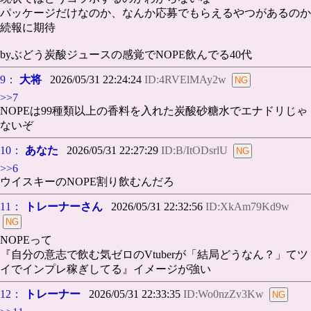
パッケージだけなのか、なんか応募でもらえるやつがあるのか
続報に期待
byぶどう炭酸ジュースの感覚でNOPE飲んでる40代
9：
大将
2026/05/31 22:24:24
ID:4RVElMAy2w
>>7
NOPEは99種類以上の香料を入れた炭酸砂糖水でエナドリじゃ
ないぞ
10：
あなた
2026/05/31 22:27:29
ID:B/ItODsrlU
>>6
ウイスキーのNOPE割り飲むんだろ
11：
トレーナーさん
2026/05/31 22:32:56
ID:XkAm79Kd9w
NOPEって
『自分の意志で飲む気ゼロのVtuberが「結局どうなん？」てツ
イでインプレ稼ぎしてる』イメージが強い
12：
トレーナー
2026/05/31 22:33:35
ID:Wo0nzZv3Kw