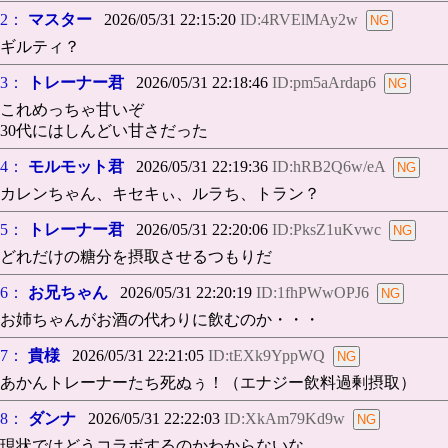
2：
マスター
2026/05/31 22:15:20
ID:4RVElMAy2w
ギルティ？
3：
トレーナー君
2026/05/31 22:18:46
ID:pm5aArdap6
これめっちゃ甘いぞ
30代にはしんどい甘さだった
4：
モルモット君
2026/05/31 22:19:36
ID:hRB2Q6w/eA
カレンちゃん、キセキぃ、ルラち、トラン？
5：
トレーナー君
2026/05/31 22:20:06
ID:PksZ1uKvwc
どれだけの糖分を摂取させるつもりだ
6：
お兄ちゃん
2026/05/31 22:20:19
ID:1fhPWwOPJ6
お姉ちゃんがお酒の代わりに飲むのか・・・
7：
貴様
2026/05/31 22:21:05
ID:tEXk9YppWQ
あかんトレーナーたち死ぬぅ！（エナジー飲料過剰摂取）
8：
ダンナ
2026/05/31 22:22:03
ID:XkAm79Kd9w
現状ではどうコラボするのかわからないな