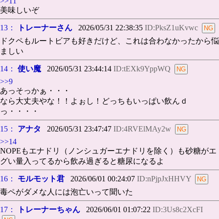
>>11
美味しいぞ
13：
トレーナーさん
2026/05/31 22:38:35
ID:PksZ1uKvwc
ドクペもルートビアも好きだけど、これは合わなかったから悩
ましい
14：
使い魔
2026/05/31 23:44:14
ID:tEXk9YppWQ
>>9
あっそっかぁ・・・
なら大丈夫やな！！よぉし！どっちもいっぱい飲んｄ
っ・・・・
15：
アナタ
2026/05/31 23:47:47
ID:4RVElMAy2w
>>14
NOPEもエナドリ（ノンシュガーエナドリを除く）も砂糖がエ
グい量入ってるから飲み過ぎると糖尿になるよ
16：
モルモット君
2026/06/01 00:24:07
ID:nPjpJxHHVY
毒ペがダメな人には泡亡いって聞いた
17：
トレーナーちゃん
2026/06/01 01:07:22
ID:3Us8c2XcFI