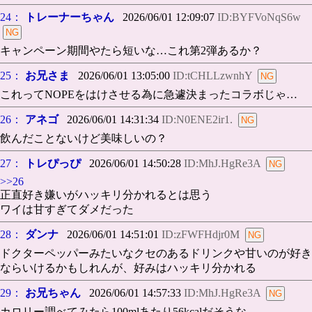
24：
トレーナーちゃん
2026/06/01 12:09:07
ID:BYFVoNqS6w
キャンペーン期間やたら短いな…これ第2弾あるか？
25：
お兄さま
2026/06/01 13:05:00
ID:tCHLLzwnhY
これってNOPEをはけさせる為に急遽決まったコラボじゃ…
26：
アネゴ
2026/06/01 14:31:34
ID:N0ENE2ir1.
飲んだことないけど美味しいの？
27：
トレぴっぴ
2026/06/01 14:50:28
ID:MhJ.HgRe3A
>>26
正直好き嫌いがハッキリ分かれるとは思う
ワイは甘すぎてダメだった
28：
ダンナ
2026/06/01 14:51:01
ID:zFWFHdjr0M
ドクターペッパーみたいなクセのあるドリンクや甘いのが好き
ならいけるかもしれんが、好みはハッキリ分かれる
29：
お兄ちゃん
2026/06/01 14:57:33
ID:MhJ.HgRe3A
カロリー調べてみたら100mlあたり56kcalだそうな