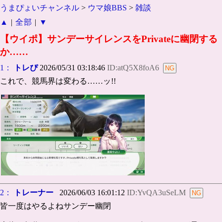
うまぴょいチャンネル
>
ウマ娘BBS
>
雑談
▲
|
全部
|
▼
【ウイポ】サンデーサイレンスをPrivateに幽閉する
か……
1：
トレぴ
2026/05/31 03:18:46
ID:atQ5X8foA6
これで、競馬界は変わる……ッ!!
2：
トレーナー
2026/06/03 16:01:12
ID:YvQA3uSeLM
皆一度はやるよねサンデー幽閉