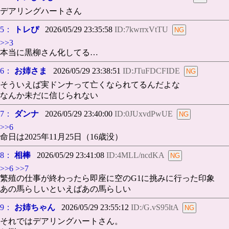
デアリングハートさん
5：
トレぴ
2026/05/29 23:35:58
ID:7kwrrxVtTU
>>3
本当に黒柳さん化してる…
6：
お姉さま
2026/05/29 23:38:51
ID:JTuFDCFIDE
そういえば実ドンナって亡くなられてるんだよな
なんか未だに信じられない
7：
ダンナ
2026/05/29 23:40:00
ID:0JUxvdPwUE
>>6
命日は2025年11月25日（16歳没）
8：
相棒
2026/05/29 23:41:08
ID:4MLL/ncdKA
>>6
>>7
繁殖の仕事が終わったら即座に空のG1に挑みに行った印象
あの馬らしいといえばあの馬らしい
9：
お姉ちゃん
2026/05/29 23:55:12
ID:/G.vS95ltA
それではデアリングハートさん。