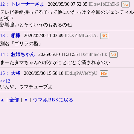
12：
トレーナーさま
2026/05/30 07:52:35
ID:sw1bEIh5k6
テレビ番組持ってる子って他にいたっけ？今回のジェンティル
が初？
影響強いとそういうのもあるのね
13：
相棒
2026/05/30 11:03:49
ID:XZiML.oGA.
別名「ゴリラの檻」
14：
お姉ちゃん
2026/05/30 11:31:55
ID:cufhn/c7Lk
まーたタマちゃんのボケがことごとく潰されるのか
15：
大将
2026/05/30 15:58:18
ID:LqPAVieYpU
>>12
いんや、ウマチューブよ
▲
|
全部
|
▼
|
ウマ娘BBSに戻る