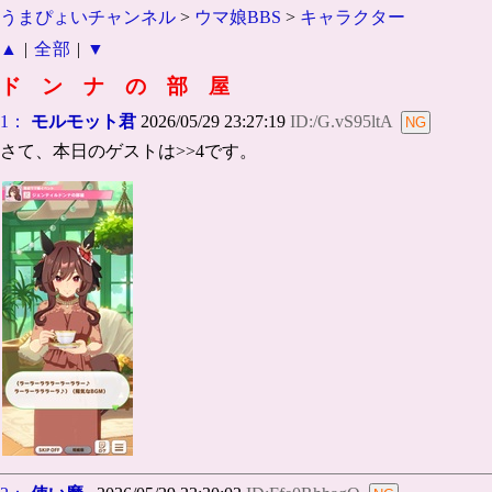
うまぴょいチャンネル
>
ウマ娘BBS
>
キャラクター
▲
|
全部
|
▼
ド ン ナ の 部 屋
1：
モルモット君
2026/05/29 23:27:19
ID:/G.vS95ltA
さて、本日のゲストは>>4です。