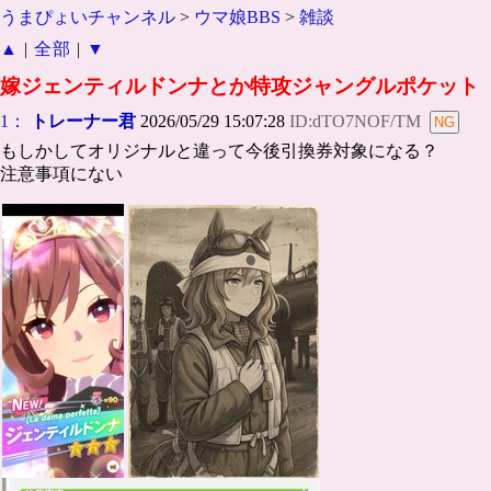
うまぴょいチャンネル
>
ウマ娘BBS
>
雑談
▲
|
全部
|
▼
嫁ジェンティルドンナとか特攻ジャングルポケット
1：
トレーナー君
2026/05/29 15:07:28
ID:dTO7NOF/TM
もしかしてオリジナルと違って今後引換券対象になる？
注意事項にない