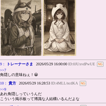
9：
トレーナーさま
2026/05/29 16:00:00
ID:0JUxvdPwUE
>>7
角隠しの意味ねぇ！😀
10：
貴方
2026/05/29 16:28:53
ID:4MLL/ncdKA
>>9
あれ角隠しっていうんだ
こういう掲示板って博識な人結構いるんだよな