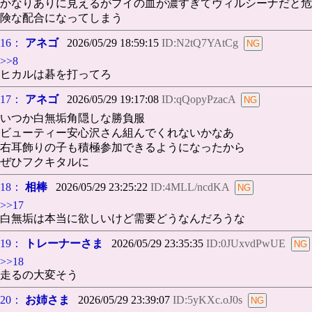
かなりありに見えるがプイの血が濃すぎてヴィルシーナだと危
険な配合になってしまう
16：
アネゴ
2026/05/29 18:59:15
ID:N2tQ7YAtCg
>>8
ヒカルは碁を打ってろ
17：
アネゴ
2026/05/29 19:17:08
ID:qQopyPzacA
いつか白無垢角隠しな勝負服
ビューティー安心沢さん組んでくれないかなあ
右耳飾りの子も積極参加できるようになったから
ぜひフクキタルに
18：
相棒
2026/05/29 23:25:22
ID:4MLL/ncdKA
>>17
白無垢は本当に欲しいけど需要どうなんだろうな
19：
トレーナーさま
2026/05/29 23:35:35
ID:0JUxvdPwUE
>>18
走るの大変そう
20：
お姉さま
2026/05/29 23:39:07
ID:5yKXc.oJ0s