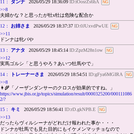
11：
ダンナ
2026/05/29 18:36:09
ID:tOosrZs6hA
>>8
夫婦かな？と思ったが牡x牡は危険な配合か
12：
お姉さま
2026/05/29 18:37:37
ID:0JUxvdPwUE
>>11
ドンナは牝バや
13：
アナタ
2026/05/29 18:45:14
ID:ZpzM28n1ow
>>12
実馬ゴルシ「と思うやろ？あいつ牡馬やで」
14：
トレーナーさま
2026/05/29 18:54:51
ID:gFya6MGIRA
>>8
👩‍🌾「ノーザンダンサーのクロスが効果的ですね。」
https://www.jbis.or.jp/topics/simulation/result/0000325200/000111086
2/?
15：
キミ
2026/05/29 18:56:41
ID:rD.gkNPB.E
>>13
だったらヴィルシーナがどれだけ報われた事か・・・
ドンナが牡馬でも見た目的にもイケメンマッチョなので