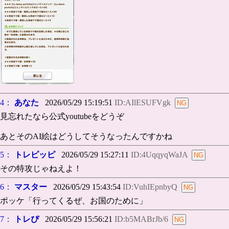
4：
あなた
2026/05/29 15:19:51
ID:AIlESUFVgk
見忘れたなら公式youtubeをどうぞ
あとそのAI絵はどうしてそうなったんですかね
5：
トレピッピ
2026/05/29 15:27:11
ID:4UqqyqWaJA
その特攻じゃねえよ！
6：
マスター
2026/05/29 15:43:54
ID:VuhIEpnbyQ
ポッケ「行ってくるぜ、お国のために」
7：
トレぴ
2026/05/29 15:56:21
ID:b5MABrJb/6