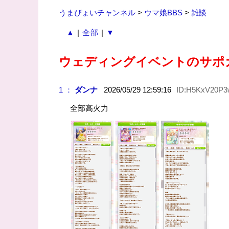
うまぴょいチャンネル
>
ウマ娘BBS
>
雑談
▲
|
全部
|
▼
ウェディングイベントのサポ
1 ：
ダンナ
2026/05/29 12:59:16
ID:H5KxV20P3
全部高火力