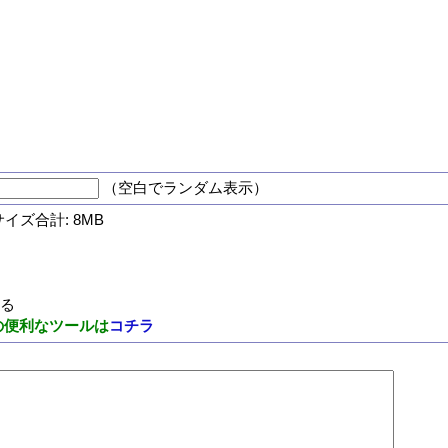
（空白でランダム表示）
サイズ合計: 8MB
する
の便利なツールは
コチラ