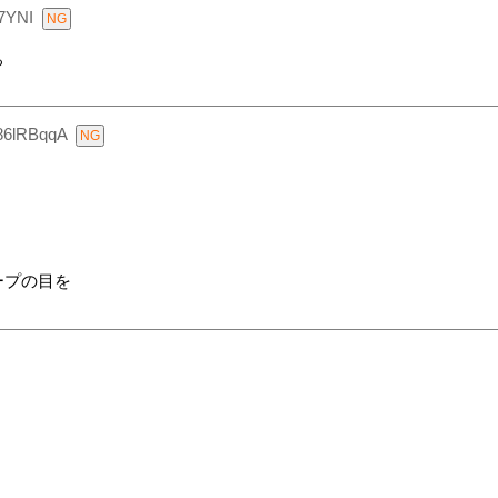
7YNI
ぁ
86lRBqqA
ープの目を