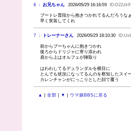
6 ：
お兄ちゃん
2026/05/29 16:16:59
ID:D22zk9
ブートレ普段から抱きつかれてるんだろうな
早く実装してくれ
7 ：
トレーナーさん
2026/05/29 18:10:30
ID:Ux
前からブーちゃんに抱きつかれ
後ろからドリジャに寄り添われ
肩から上はオルフェが陣取り
はわわしてるデュランダルを横目に
とんでも状況になってるんのを察知したスイ
カレンチャンがにっこりとした顔て覆う
▲
|
全部
|
▼
|
ウマ娘BBSに戻る