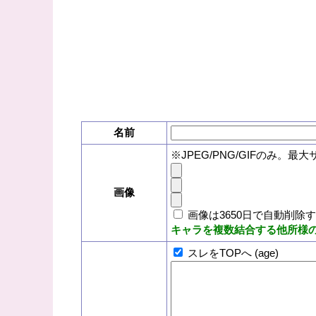
名前
※JPEG/PNG/GIFのみ。最大
画像
画像は3650日で自動削除
キャラを複数結合する他所様
スレをTOPへ (age)