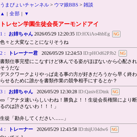
うまぴょいチャンネル
>
ウマ娘BBS
>
雑談
▲
|
全部
|
▼
トレセン学園生徒会長アーモンドアイ
1：
お姉ちゃん
2026/05/29 12:20:35
ID:HXiAo4hbEg
色々と大変なことになりそうね
2：
トレーナー君
2026/05/29 12:24:53
ID:pHOd62PJb2
書類仕事完璧にこなすけど休んでる姿がほぼないから心配され
そうだな
デスクワークよりやっぱ走る事の方が好きだろうから早く終わ
らせるために誰かを書類作業の競争相手にするとか？
3：
お姉ちゃん
2026/05/29 12:30:28
ID:QasivEDtnk
🥒「アナタ速いらしいわね！勝負よ！！生徒会長権限により断
るのは許さないわ！！！」
生徒「勘弁してください……」
4：
トレーナー
2026/05/29 12:43:58
ID:thijU04dw6