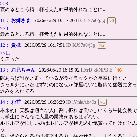
>>8
褒めるところ精一杯考えた結果的外れなことに...
11：
お姉さま
2026/05/29 16:17:26
ID:KJS7a0/j3g
>>8
褒めるところ精一杯考えた結果的外れなことに...
12：
貴様
2026/05/29 16:17:51
ID:KJS7a0/j3g
>>11
ミスった
13：
お兄ちゃん
2026/05/29 16:19:02
ID:rD.gkNPB.E
隙あらば誰かと走っているがライラックが会長室に行くと
さっき外にいたはずなのになぜか部屋にいて脳内で猛烈に突っ
込みを入れてる
14：
お前
2026/05/29 16:26:29
ID:lVnlaAb49s
本来的に実務は適当な人に割り振れば良いしいくら生徒会長で
も学生にそんなに大量の業務があるはずない。
ルドルフが忙しいのはルドルフが抱え込む気質ってだけだと思
う。
長に求められるのは統率する力、従わせる力、ようするに「あ