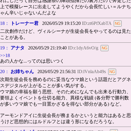
れにしたって自分は感謝祭の陣頭指揮だの裏方だので奔走した
上で模擬レースに出走してようやくだから会長忙しい＝ルナち
ゃん辛いじゃないんだよな
18：
トレーナー君
2026/05/29 19:15:20
ID:zt6PfXabTA
二次創作だけど、ヴィルシーナが生徒会長をやってるのは見た
ことがある。
19：
アナタ
2026/05/29 21:19:40
ID:c1dyA6vO/g
>>18
あの人かな...ってのは思いつく
20：
お姉ちゃん
2026/05/29 21:56:31
ID:lVnlaAb49s
次期生徒会長を務めるのに妥当なウマ娘という話題だとアグネ
スデジタルが上がることが多い気がする。
ウマ娘の幸福を願う思想、そのためになんでも出来る行動力、
要領よくイベントを仕切る能力、異様な戦績 (各分野で勝利数
が多いウマ娘でも一目置かざるを得ない部分がある) など。
アーモンドアイに生徒会長が務まるかというと能力はあると思
うけど思想的にはルドルフとは違う形になるだろうな。