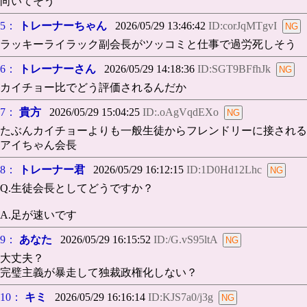
向いてそう
5：
トレーナーちゃん
2026/05/29 13:46:42
ID:corJqMTgvI
ラッキーライラック副会長がツッコミと仕事で過労死しそう
6：
トレーナーさん
2026/05/29 14:18:36
ID:SGT9BFfhJk
カイチョー比でどう評価されるんだか
7：
貴方
2026/05/29 15:04:25
ID:.oAgVqdEXo
たぶんカイチョーよりも一般生徒からフレンドリーに接される
アイちゃん会長
8：
トレーナー君
2026/05/29 16:12:15
ID:1D0Hd12Lhc
Q.生徒会長としてどうですか？
A.足が速いです
9：
あなた
2026/05/29 16:15:52
ID:/G.vS95ltA
大丈夫？
完璧主義が暴走して独裁政権化しない？
10：
キミ
2026/05/29 16:16:14
ID:KJS7a0/j3g