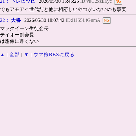
21：
トレピッピ
2026/05/30 15:45:25
ID:vkC2xzE6yc
でもアモアイ世代だと他に相応しいやつがいないのも事実
22：
大将
2026/05/30 18:07:42
ID:HJS5LfGnmA
マックイーン生徒会長
テイオー副会長
は想像に難くない
▲
|
全部
|
▼
|
ウマ娘BBSに戻る