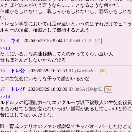
んたほどの人がそう言うなら……」となるような何かだ。
信頼かもしれないし、親しみかもしれないし、覇気かもしれな
い。
トレセン学院においては足が速いというのはそれだけでヒエラ
ルキーの頂点、権威として機能すると思う。
15：
キミ
2026/05/29 16:39:44
ID:I9taH51hr2
>>13
たまにいるよな高速移動してんのかってくらい速い人
音もほとんどしないからびびる
16：
トレ公
2026/05/29 16:51:53
ID:yf4av8u2c2
この生徒会にいそうな子って誰がいるかな
17：
トレぴ
2026/05/29 18:02:00
ID:8nSAcDMprE
>>14
ルドルフの処理能力ってエアグルーヴ以下複数人の生徒会役員
を合わせても歯が立たないっぽい描写があるし忙しいけど特に
苦にはしてないんだよな。
唯一育成シナリオのファン感謝祭でキャパオーバーしたけどそ