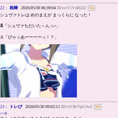
22：
相棒
2026/05/30 06:39:04
ID:oxV1VnRZi2
シュヴァトレは めのまえが まっくらに なった！
🎗️「シュヴァちだいた～んっ♪」
⚓「ぴゃぅあーーーーっ！？」
23：
トレぴ
2026/05/30 09:02:11
ID:vO3KYpGJw2
>>8