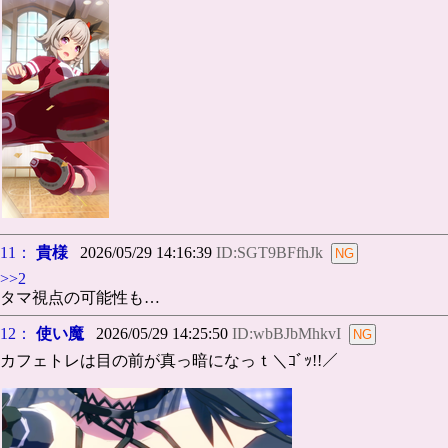
11：
貴様
2026/05/29 14:16:39
ID:SGT9BFfhJk
>>2
タマ視点の可能性も…
12：
使い魔
2026/05/29 14:25:50
ID:wbBJbMhkvI
カフェトレは目の前が真っ暗になっｔ＼ｺﾞｯ!!／