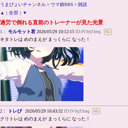
うまぴょいチャンネル
>
ウマ娘BBS
>
雑談
▲
|
全部
|
▼
過労で倒れる直前のトレーナーが見た光景
1：
モルモット君
2026/05/29 10:12:15
ID:fVfejJ3mq.
キタトレは めのまえが まっくらに なった！
2：
トレぴ
2026/05/29 10:43:32
ID:fVfejJ3mq.
クリトレは めのまえが まっくらに なった！