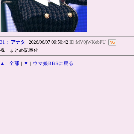
31：
アナタ
2026/06/07 09:50:42
ID:MV0jWKebPU
祝 まとめ記事化
▲
|
全部
|
▼
|
ウマ娘BBSに戻る