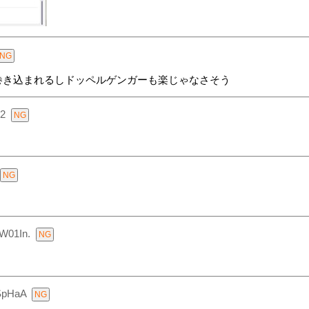
巻き込まれるしドッペルゲンガーも楽じゃなさそう
2
W01In.
SpHaA