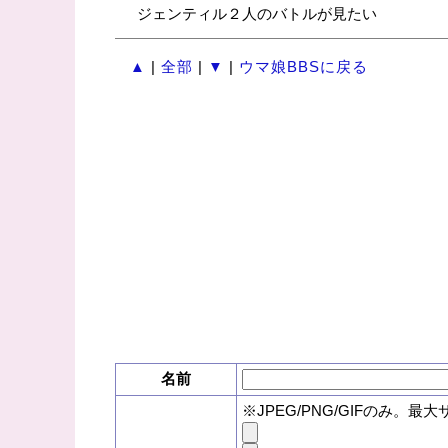
ジェンティル２人のバトルが見たい
▲
|
全部
|
▼
|
ウマ娘BBSに戻る
名前
※JPEG/PNG/GIFのみ。最大