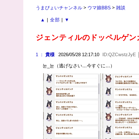
うまぴょいチャンネル
>
ウマ娘BBS
>
雑談
▲
|
全部
|
▼
ジェンティルのドッペルゲン
1 ：
貴様
2026/05/28 12:17:10
ID:QZCwstzJyE
눈_눈（逃げなさい…今すぐに…）