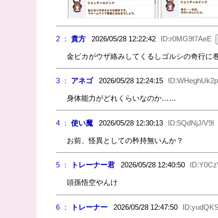
2 ：
貴方
2026/05/28 12:22:42
ID:r0MG9f7AeE
金ピカがウザ絡みしてくるしゴルシの奇行に
3 ：
アネゴ
2026/05/28 12:24:15
ID:WHeghUk2p
身体能力がどれくらいなのか……
4 ：
使い魔
2026/05/28 12:30:13
ID:5QdNjJ/V9I
お前、怪異としての矜持無いんか？
5 ：
トレーナー君
2026/05/28 12:40:50
ID:Y0Cz
頭孫悟空やんけ
6 ：
トレーナー
2026/05/28 12:47:50
ID:yudQK