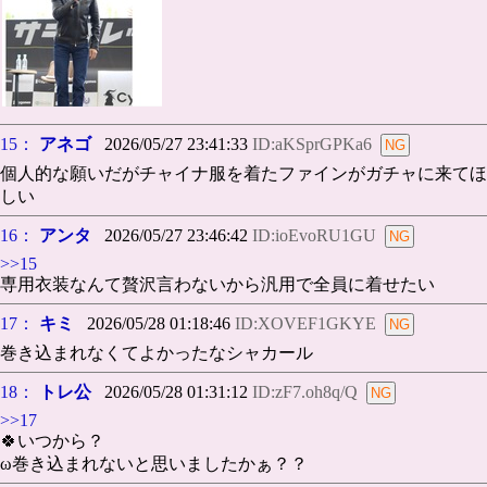
15：
アネゴ
2026/05/27 23:41:33
ID:aKSprGPKa6
個人的な願いだがチャイナ服を着たファインがガチャに来てほ
しい
16：
アンタ
2026/05/27 23:46:42
ID:ioEvoRU1GU
>>15
専用衣装なんて贅沢言わないから汎用で全員に着せたい
17：
キミ
2026/05/28 01:18:46
ID:XOVEF1GKYE
巻き込まれなくてよかったなシャカール
18：
トレ公
2026/05/28 01:31:12
ID:zF7.oh8q/Q
>>17
🍀いつから？
ω巻き込まれないと思いましたかぁ？？