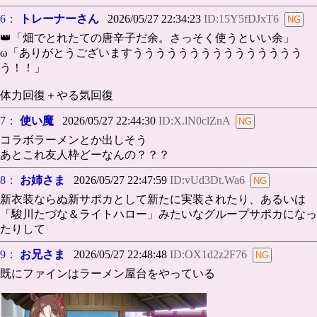
6：
トレーナーさん
2026/05/27 22:34:23
ID:15Y5fDJxT6
👑「畑でとれたての唐辛子だ余。さっそく使うといい余」
ω「ありがとうございますううううううううううううううう
う！！」
体力回復＋やる気回復
7：
使い魔
2026/05/27 22:44:30
ID:X.lN0clZnA
コラボラーメンとか出しそう
あとこれ友人枠どーなんの？？？
8：
お姉さま
2026/05/27 22:47:59
ID:vUd3Dt.Wa6
新衣装ならぬ新サポカとして新たに実装されたり、あるいは
「駿川たづな＆ライトハロー」みたいなグループサポカになっ
たりして
9：
お兄さま
2026/05/27 22:48:48
ID:OX1d2z2F76
既にファインはラーメン屋台をやっている