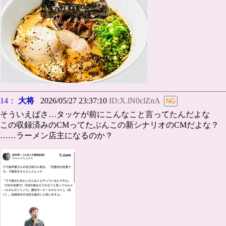
14：
大将
2026/05/27 23:37:10
ID:X.lN0clZnA
そういえばさ…タッケが前にこんなこと言ってたんだよな
この収録済みのCMってたぶんこの新シナリオのCMだよな？
……ラーメン店主になるのか？