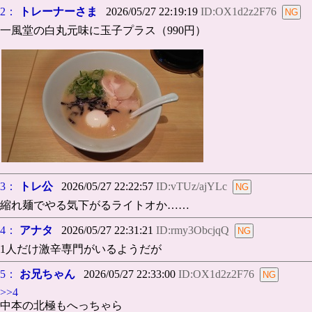
2：
トレーナーさま
2026/05/27 22:19:19
ID:OX1d2z2F76
一風堂の白丸元味に玉子プラス（990円）
3：
トレ公
2026/05/27 22:22:57
ID:vTUz/ajYLc
縮れ麺でやる気下がるライトオか……
4：
アナタ
2026/05/27 22:31:21
ID:rmy3ObcjqQ
1人だけ激辛専門がいるようだが
5：
お兄ちゃん
2026/05/27 22:33:00
ID:OX1d2z2F76
>>4
中本の北極もへっちゃら