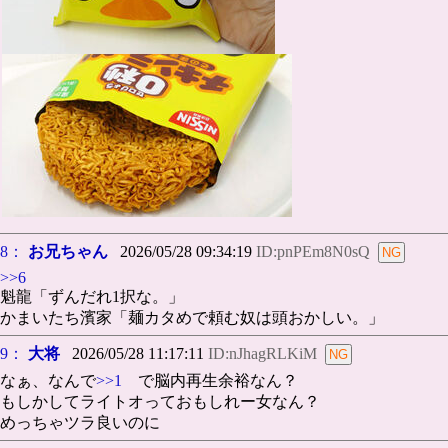
8：
お兄ちゃん
2026/05/28 09:34:19
ID:pnPEm8N0sQ
>>6
魁龍「ずんだれ1択な。」
かまいたち濱家「麺カタめで頼む奴は頭おかしい。」
9：
大将
2026/05/28 11:17:11
ID:nJhagRLKiM
なぁ、なんで
>>1
で脳内再生余裕なん？
もしかしてライトオっておもしれー女なん？
めっちゃツラ良いのに