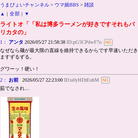
うまぴょいチャンネル
>
ウマ娘BBS
>
雑談
▲
|
全部
|
▼
ライトオ「「私は博多ラーメンが好きですそれもバ
リカタの」
1：
アンタ
2026/05/27 21:58:38
ID:pG5CPdwF7o
なぜなら麺が最大限の直線を維持できるからです早速いただき
ますずるずる。
グワーッ！硬い！
2：
お前
2026/05/27 22:23:00
ID:u0yHDtEuhM
茹でなされ…