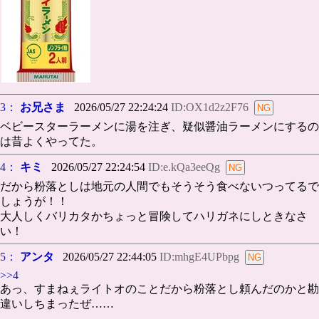
3：
お兄さま
2026/05/27 22:24:24
ID:OX1d2z2F76
ベビースターラーメンに湯を注ぎ、疑似醤油ラーメンにするの
は昔よくやってた。
4：
キミ
2026/05/27 22:24:54
ID:e.kQa3eeQg
だから粉落としは地元の人間でもそうそう食べないつってるで
しょうが！！
大人しくバリカタかちょっと冒険してハリガネにしときなさ
い！
5：
アンタ
2026/05/27 22:44:05
ID:mhgE4UPbpg
>>4
あっ、すまねぇライトオのことだから粉落とし頼んだのかと勘
違いしちまったぜ……