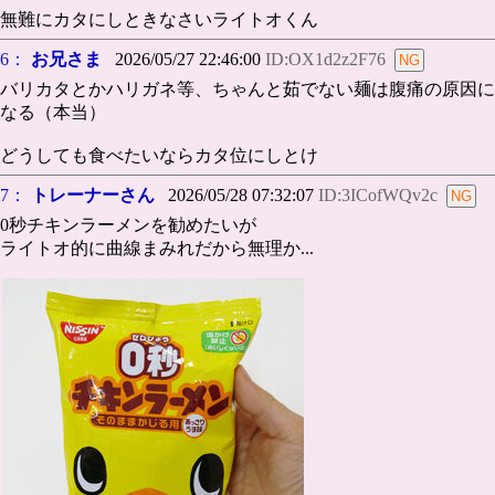
無難にカタにしときなさいライトオくん
6：
お兄さま
2026/05/27 22:46:00
ID:OX1d2z2F76
バリカタとかハリガネ等、ちゃんと茹でない麺は腹痛の原因に
なる（本当）
どうしても食べたいならカタ位にしとけ
7：
トレーナーさん
2026/05/28 07:32:07
ID:3ICofWQv2c
0秒チキンラーメンを勧めたいが
ライトオ的に曲線まみれだから無理か...