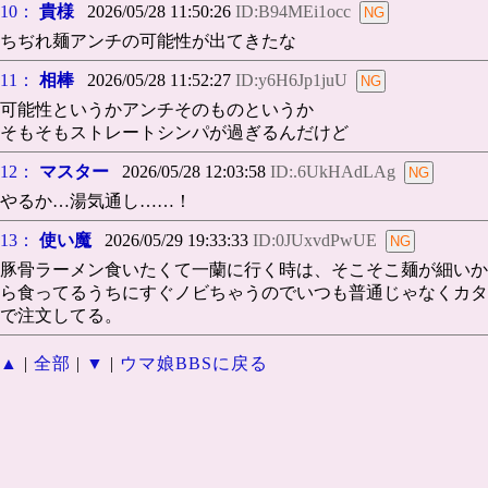
10：
貴様
2026/05/28 11:50:26
ID:B94MEi1occ
ちぢれ麺アンチの可能性が出てきたな
11：
相棒
2026/05/28 11:52:27
ID:y6H6Jp1juU
可能性というかアンチそのものというか
そもそもストレートシンパが過ぎるんだけど
12：
マスター
2026/05/28 12:03:58
ID:.6UkHAdLAg
やるか…湯気通し……！
13：
使い魔
2026/05/29 19:33:33
ID:0JUxvdPwUE
豚骨ラーメン食いたくて一蘭に行く時は、そこそこ麺が細いか
ら食ってるうちにすぐノビちゃうのでいつも普通じゃなくカタ
で注文してる。
▲
|
全部
|
▼
|
ウマ娘BBSに戻る