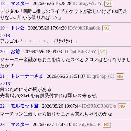
18：
マスター
2026/05/26 16:28:28
ID:.iEqyWLJ/Y
デジタル「嗚呼...推しのライブチケットが欲しいけど100円足
りない...誰から借りれば...？」
19：
トレ公
2026/05/26 17:04:20
ID:V9hKRaa0ok
>>18
アルゴル「・・・・・。（ﾁﾗｯﾁﾗｯ）」
20：
お前
2026/05/26 18:09:03
ID:DnbBtbKZ5Y
ジャーニー金融からお金を借りたスペとクロノはどうなりまし
たか？
21：
トレーナーさま
2026/05/26 18:51:37
ID:qrE46p.sEI
>>18
何のためにその腕がある
先着1名でSkebを有償受付すれば即レス来るぞ。
22：
モルモット君
2026/05/26 19:07:44
ID:3RXCR8QU/s
マーチャンに借りたら借りたことも忘れちゃうのかな
23：
マスター
2026/05/27 12:47:10
ID:e5lyBh.4aE