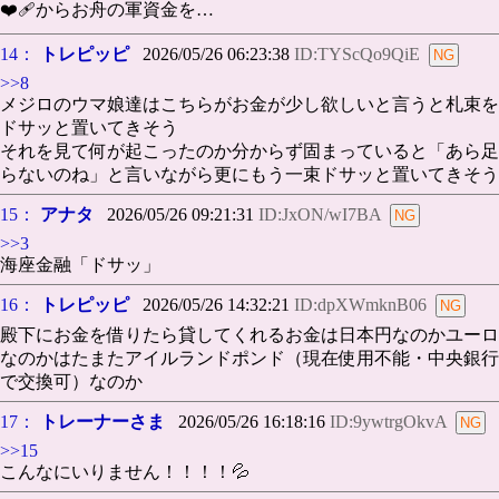
❤️‍🩹からお舟の軍資金を…
14：
トレピッピ
2026/05/26 06:23:38
ID:TYScQo9QiE
>>8
メジロのウマ娘達はこちらがお金が少し欲しいと言うと札束を
ドサッと置いてきそう
それを見て何が起こったのか分からず固まっていると「あら足
らないのね」と言いながら更にもう一束ドサッと置いてきそう
15：
アナタ
2026/05/26 09:21:31
ID:JxON/wI7BA
>>3
海座金融「ドサッ」
16：
トレピッピ
2026/05/26 14:32:21
ID:dpXWmknB06
殿下にお金を借りたら貸してくれるお金は日本円なのかユーロ
なのかはたまたアイルランドポンド（現在使用不能・中央銀行
で交換可）なのか
17：
トレーナーさま
2026/05/26 16:18:16
ID:9ywtrgOkvA
>>15
こんなにいりません！！！！💦