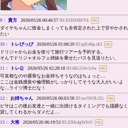
9：
貴方
2026/05/26 00:46:57
ID:Jl1H9JM/Yk
ダイヤちゃんに借金しまくっても全肯定された上で甘やかされ
たい
10：
トレぴっぴ
2026/05/26 01:08:29
ID:qrE46p.sEI
ドリジャからお金を借りて旅行ツアーを予約する。
そんでドリジャオルフェ姉妹を乗せたバスを見送りたい。
11：
トレ公
2026/05/26 02:28:18
ID:iBGU6v1rJw
可哀相なのや露骨なお金持ちそうなのはちょっと…
ここは金銭感覚や倫理観がしっかりしてそうな大人がいいよ
な…ライツ博士だな！
12：
お姉ちゃん
2026/05/26 06:03:58
ID:we5WILt52.
ピサはこの後お友達と一緒に出掛けるタイミングでも躊躇なく
貸してくれるからダメだよ…
13：
大将
2026/05/26 06:19:53
ID:ZIHoIgWIvU