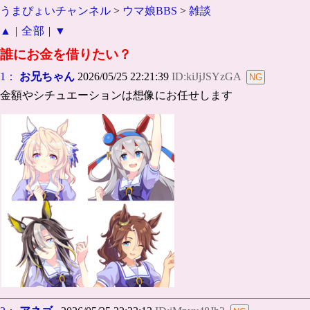
うまぴょいチャンネル
>
ウマ娘BBS
>
雑談
▲
|
全部
|
▼
誰にお金を借りたい？
1：
お兄ちゃん
2026/05/25 22:21:39
ID:kiJjJSYzGA
金額やシチュエーションは想像にお任せします