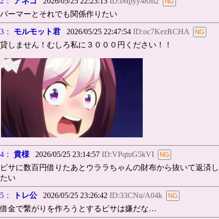
2：
アネゴ
2026/05/25 22:23:13
ID:iMpyy48Jh2
パーマーとそれでも関係作りたい
3：
モルモット君
2026/05/25 22:47:54
ID:oc7KezRCHA
貸しません！むしろ私に３０００円ください！！
4：
貴様
2026/05/25 23:14:57
ID:VPqtuG5kVI
ピサに数百円借りたあとウララちゃんの財布から抜いて返済し
たい
5：
トレ公
2026/05/25 23:26:42
ID:33CNu/A04k
借金で繋がりを作ろうとするピサは嫌だな…