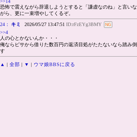
>>14
恐怖で震えながら辞退しようとすると「謙虚なのね」と言いな
がら、更に一束増やしてくるぞ。
24：
キミ
2026/05/27 13:47:51
ID:rFzEYg3BMY
>>4
人の心とかないんか・・・
俺ならピサから借りた数百円の返済目処がたたないなら踏み倒
す
▲
|
全部
|
▼
|
ウマ娘BBSに戻る