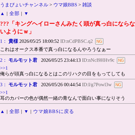
うまぴょいチャンネル
>
ウマ娘BBS
>
雑談
▲
|
全部
|
▼
???「キングヘイローさんみたく頭が真っ白にならな
いようにｗ」
1：
貴様
2026/05/25 18:00:52
ID:nCdPBSC.q2
これはオークス本番で真っ白になるんやろうなぁー
2：
モルモット君
2026/05/25 23:44:13
ID:nNcI9HHv9c
>>1
俺らが頭真っ白になるとはこのリハクの目をもってしても
3：
モルモット君
2026/05/26 00:44:54
ID:I/g7Powl3w
>>1
耳のカバーの色が偶然一緒の青なんで面白い事になりそう
▲
|
全部
|
▼
|
ウマ娘BBSに戻る