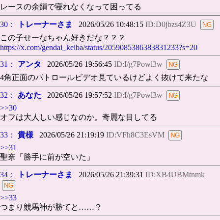
レースの余韻で寝れなくなって困ってる
30：
トレーナーさま
2026/05/26 10:48:15
ID:D0jbzs4Z3U
この子せーなちゃん好きだな？？？
https://x.com/gendai_keiba/status/2059085386383831233?s=20
31：
アンタ
2026/05/26 19:56:45
ID:I/g7Powl3w
4角正面のパトロールビデオ見ているけどよく抜けて来たな
32：
あなた
2026/05/26 19:57:52
ID:I/g7Powl3w
>>30
オフは大人しい感じなのか。奇麗な目してる
33：
貴様
2026/05/26 21:19:19
ID:VFh8C3EsVM
>>31
聖奈「勝手に前が空いた」
34：
トレーナーさま
2026/05/26 21:39:31
ID:XB4UBMtnmk
>>33
つまり競馬神が勝てと……？