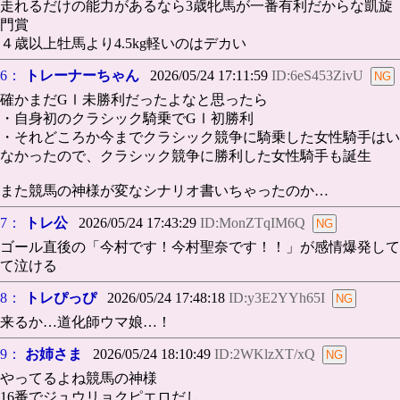
走れるだけの能力があるなら3歳牝馬が一番有利だからな凱旋
門賞
４歳以上牡馬より4.5kg軽いのはデカい
6：
トレーナーちゃん
2026/05/24 17:11:59
ID:6eS453ZivU
確かまだGⅠ未勝利だったよなと思ったら
・自身初のクラシック騎乗でGⅠ初勝利
・それどころか今までクラシック競争に騎乗した女性騎手はい
なかったので、クラシック競争に勝利した女性騎手も誕生
また競馬の神様が変なシナリオ書いちゃったのか…
7：
トレ公
2026/05/24 17:43:29
ID:MonZTqIM6Q
ゴール直後の「今村です！今村聖奈です！！」が感情爆発して
て泣ける
8：
トレぴっぴ
2026/05/24 17:48:18
ID:y3E2YYh65I
来るか…道化師ウマ娘…！
9：
お姉さま
2026/05/24 18:10:49
ID:2WKlzXT/xQ
やってるよね競馬の神様
16番でジュウリョクピエロだし