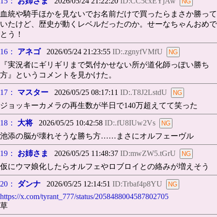
15：
お姉さま
2026/05/24 21:22:20
ID:CC5cxEYjAw
血統や騎手ほかを見ないでお名前だけで買ったらまさか勝って
いたけど、歴史が動くレベルだったのか。せーなちゃんおめで
とう！
16：
アネゴ
2026/05/24 21:23:55
ID:.zgnyfVMfU
『実況者にギリギリまで気付かせない所が道化師っぽい勝ち
方』というコメントを見かけた。
17：
マスター
2026/05/25 08:17:11
ID:.T8J2LstdU
ジョッキーカメラの再生数が半日で140万超えてて笑った
18：
大将
2026/05/25 10:42:58
ID:.fU8IUw2Vs
池添の脳が壊れそうな勝ち方……まさにオルフェーヴル
19：
お姉さま
2026/05/25 11:48:37
ID:mwZW5.tGrU
仮にウマ娘化したらオルフェやロブロイとの絡みが増えそう
20：
ダンナ
2026/05/25 12:14:51
ID:Trbaf4p8YU
https://x.com/tyrant_777/status/2058488004587802705
草