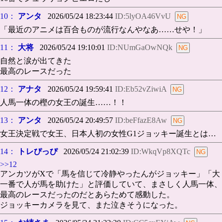
10：
アンタ
2026/05/24 18:23:44
ID:5lyOA46VvU
「最近のアニメは百合ものが流行なんやなあ……せや！」
11：
大将
2026/05/24 19:10:01
ID:NUmGaOwNQk
自然と涙が出てきた
最高のレースだった
12：
アナタ
2026/05/24 19:59:41
ID:Eb52vZiwiA
人馬一体の樫の女王の誕生……！！
13：
アンタ
2026/05/24 20:49:57
ID:beFfazE8Aw
女王決定戦で女王、日本人初の女性G1ジョッキー誕生とは…
14：
トレぴっぴ
2026/05/24 21:02:39
ID:WkqVp8XQTc
>>12
アンカツがXで「馬を信じて冷静やったんがジョッキー」「大
一番で人が馬を助けた」と評価していて、まさしく人馬一体、
最高のレースだったのだとあらためて感動した。
ジョッキーカメラを見て、また泣きそうになった。