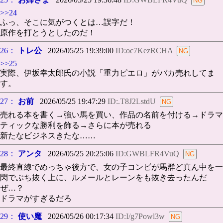
>>24
ふっ、そこに気がつくとは…誤字だ！
原作を打とうとしたのだ！
26：
トレ公
2026/05/25 19:39:00
ID:oc7KezRCHA
>>25
実際、伊坂幸太郎氏の小説「重力ピエロ」がバカ売れしてま
す。
27：
お前
2026/05/25 19:47:29
ID:.T8J2LstdU
売れる本を書く→強い馬を買い、作品の名前を付ける→ドラマ
ティックな勝利を飾る→さらに本が売れる
新たなビジネスきたな……
28：
アンタ
2026/05/25 20:25:06
ID:GWBLFR4VuQ
最終直線でめっちゃ後方で、女の子コンビが馬群ど真ん中を一
閃でぶち抜く上に、ルメールとレーンをも抜き去ったんだ
ぜ…？
ドラマがすぎるだろ
29：
使い魔
2026/05/26 00:17:34
ID:I/g7Powl3w