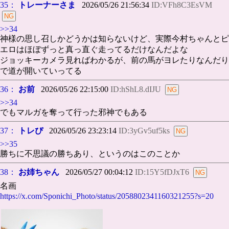
35：
トレーナーさま
2026/05/26 21:56:34
ID:VFh8C3EsVM
>>34
神様の思し召しかどうかは知らないけど、実際今村ちゃんとピ
エロはほぼずっと真っ直ぐ走ってるだけなんだよな
ジョッキーカメラ見ればわかるが、前の馬がヨレたりなんだり
で道が開いていってる
36：
お前
2026/05/26 22:15:00
ID:hShL8.dIJU
>>34
でもマルガを奪って行った邪神でもある
37：
トレぴ
2026/05/26 23:23:14
ID:3yGv5uf5ks
>>35
勝ちに不思議の勝ちあり、というのはこのことか
38：
お姉ちゃん
2026/05/27 00:04:12
ID:15Y5fDJxT6
名画
https://x.com/Sponichi_Photo/status/2058802341160321255?s=20