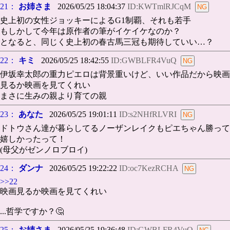
21：
お姉さま
2026/05/25 18:04:37
ID:KWTmlRJCqM
史上初の女性ジョッキーによるG1制覇、それも若手
もしかして今年は原作者の筆がイケイケなのか？
となると、同じく史上初の春古馬三冠も期待していい…？
22：
キミ
2026/05/25 18:42:55
ID:GWBLFR4VuQ
伊坂幸太郎の重力ピエロは背景重いけど、いい作品だから映画
見るか映画を見てくれい
まさに生みの親より育ての親
23：
あなた
2026/05/25 19:01:11
ID:s2NHfRLVRI
ドトウさん達が暮らしてるノーザンレイクもピエちゃん勝って
嬉しかったって！
(母父がゼンノロブロイ)
24：
ダンナ
2026/05/25 19:22:22
ID:oc7KezRCHA
>>22
映画見るか映画を見てくれい
...哲学ですか？🤔
25：
お姉さま
2026/05/25 19:36:48
ID:GWBLFR4VuQ