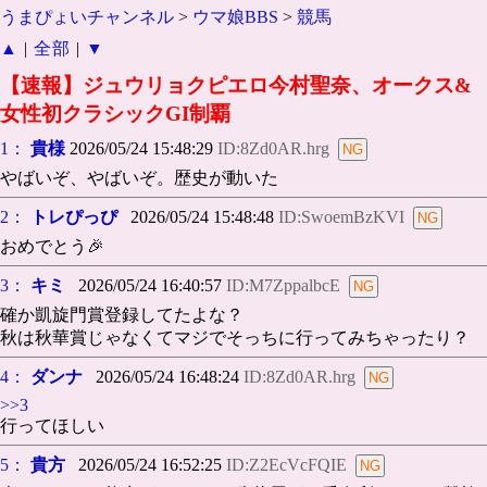
うまぴょいチャンネル
>
ウマ娘BBS
>
競馬
▲
|
全部
|
▼
【速報】ジュウリョクピエロ今村聖奈、オークス&
女性初クラシックGI制覇
1：
貴様
2026/05/24 15:48:29
ID:8Zd0AR.hrg
やばいぞ、やばいぞ。歴史が動いた
2：
トレぴっぴ
2026/05/24 15:48:48
ID:SwoemBzKVI
おめでとう🎉
3：
キミ
2026/05/24 16:40:57
ID:M7ZppalbcE
確か凱旋門賞登録してたよな？
秋は秋華賞じゃなくてマジでそっちに行ってみちゃったり？
4：
ダンナ
2026/05/24 16:48:24
ID:8Zd0AR.hrg
>>3
行ってほしい
5：
貴方
2026/05/24 16:52:25
ID:Z2EcVcFQIE